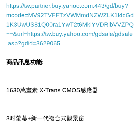
https://tw.partner.buy.yahoo.com:443/gd/buy?
mcode=MV92TVFFTzVWMmdNZWZLK1l4cGd
1K3UwUS81Q00ra1YwT2t6MklYVDRlbVVZPQ
==&url=https://tw.buy.yahoo.com/gdsale/gdsale
.asp?gdid=3629065
商品訊息功能
:
1630萬畫素 X-Trans CMOS感應器
3吋螢幕+新一代複合式觀景窗