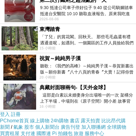
第二次打鐵劑之超混亂的一天
富士從傳統照片軟片經驗中獲得靈感，開發出新型 X-Trans CMOS 感
9:30 抵達公司車子停好位子 9:40 從公司騎腳踏車
新一代混合式觀景窗，根據不同焦距的鏡頭有不同的放大倍率。專門量身訂製的
抵達台安醫院 10:10 聽取血液報告。原來我吃進
2026-08-06
去的 B12 彌可保並非沒有吸收而是超
力，功能性更強大，多重曝光，軟片模擬模式，以
東灣踏青
「了兒」的賞花閣。回秋天。 那些毛毛蟲還有禮
遇通道呢，如遇到。一個園區的工作人員撿給我們
15 小時前
細賞。
祝賀～純純男子漢
產品特色
聽歌：《我們的高峰》～純純男子漢～恭賀新書出
版～願你新書〞八十八頁的青春〞大賣！記得你曾
20 小時前
經在我的版留言…「好讚的圖^^感覺大家
X-Trans CMOS
典藏封面聊兩句-【天外金球】
這部是白素以未婚妻身分出場唯一的一次 架構分
X-Trans CMOS 感應器的色彩濾鏡陣列，主要是針對傳統相機摩爾紋
上下半場，中場則在《原子空間》開小差 故事背
16 小時前
景影射西藏境外流亡 地下組織
低了摩爾紋和偽色的形成，不必使用低通濾鏡，使X-Trans CMOS 感應器
登入
註冊
PChome首頁
線上購物
24h購物
書店
露天拍賣
比比昂代購
新聞
/
氣象
股市
個人新聞台
廣告刊登
加入聯播網
全球購物
一般色彩濾鏡陣列
買賣租屋
支付連
國際連
Pi 拍錢包
旅遊
服務中心