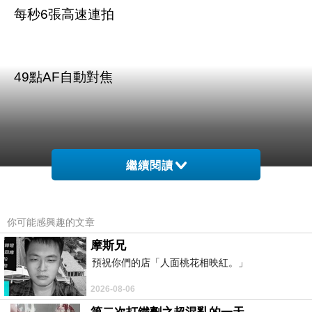
每秒6張高速連拍
49點AF自動對焦
繼續閱讀
商品訊息描述
:
你可能感興趣的文章
摩斯兄
預祝你們的店「人面桃花相映紅。」
FUJIFILM X-Pro1 BODY 單機身(
2026-08-06