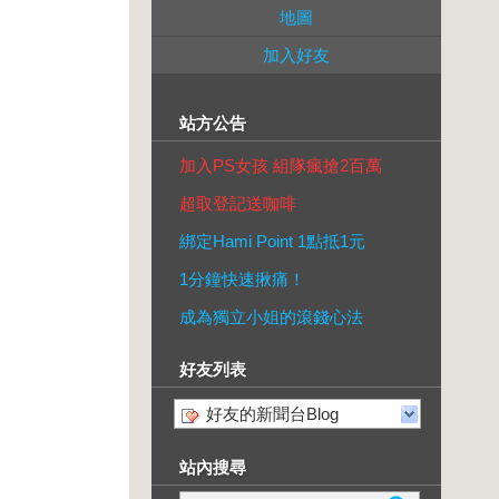
地圖
加入好友
站方公告
加入PS女孩 組隊瘋搶2百萬
超取登記送咖啡
綁定Hami Point 1點抵1元
1分鐘快速揪痛！
成為獨立小姐的滾錢心法
好友列表
好友的新聞台Blog
站內搜尋