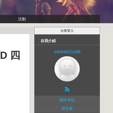
活動
自我介紹
mickai021al8
7D 四
關於本站
留言板