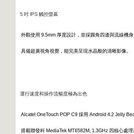
5 吋 IPS 觸控螢幕
外觀使用 9.5mm 厚度設計，並採圓角四邊與流線
具備超廣視角視覺，能完美呈現水晶般的清晰影像。
運行速度和操作流暢度極為出色
Alcatel OneTouch POP C9 採用 Android 4.2 Jelly
搭載聯發科 MediaTek MT6582M, 1.3GHz 四核心處