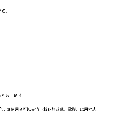
出色。
質相片、影片
roSD 記憶卡擴充，讓使用者可以盡情下載各類遊戲、電影、應用程式