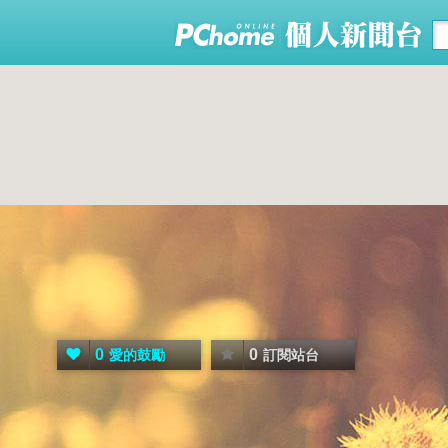
0
0
愛的鼓勵
訂閱站台