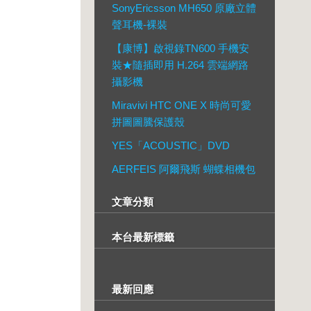
SonyEricsson MH650 原廠立體
聲耳機-裸裝
【康博】啟視錄TN600 手機安
裝★隨插即用 H.264 雲端網路
攝影機
Miravivi HTC ONE X 時尚可愛
拼圖圖騰保護殼
YES「ACOUSTIC」DVD
AERFEIS 阿爾飛斯 蝴蝶相機包
文章分類
本台最新標籤
最新回應