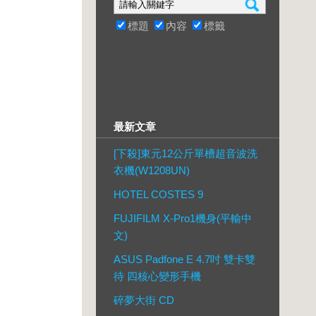
標題
內容
標籤
最新文章
[下殺]東元12公斤單槽超音波洗
衣機(W1208UN)
HOTEL COSTES 9
FUJIFILM X-Pro1機身(平輸中
文)
ASUS Padfone E 4.7吋 雙卡雙
待 四核心變形手機
碎夢大街 CD