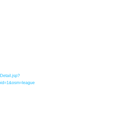
etail.jsp?
oid=1&osm=league