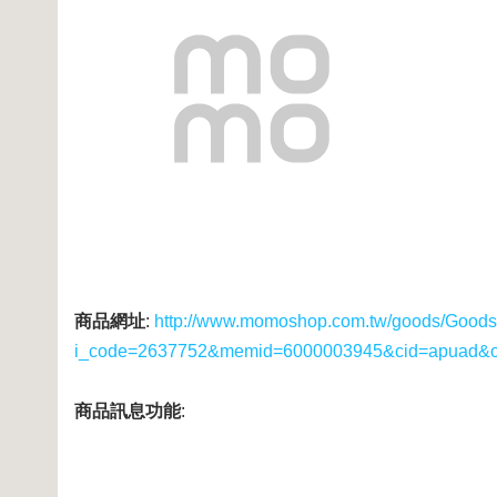
商品網址
:
http://www.momoshop.com.tw/goods/GoodsD
i_code=2637752&memid=6000003945&cid=apuad&
商品訊息功能
: