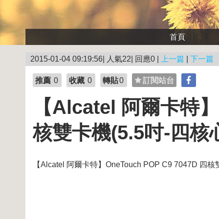
首頁
2015-01-04 09:19:56| 人氣22| 回應0 |
上一篇
|
下一篇
推薦
0
收藏
0
轉貼
0
訂閱站台
【Alcatel 阿爾卡特】O
核雙卡機(5.5吋-四核
【Alcatel 阿爾卡特】OneTouch POP C9 7047D 四