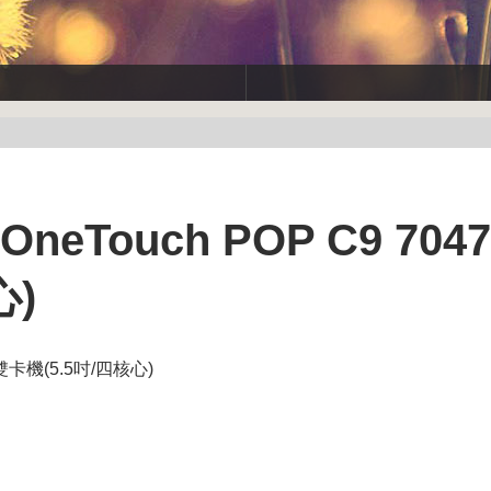
neTouch POP C9 704
心)
核雙卡機(5.5吋/四核心)