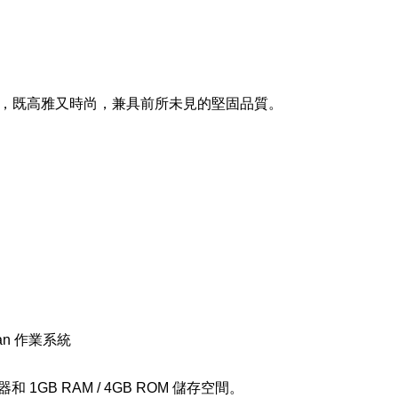
機身，既高雅又時尚，兼具前所未見的堅固品質。
 Bean 作業系統
理器和 1GB RAM / 4GB ROM 儲存空間。