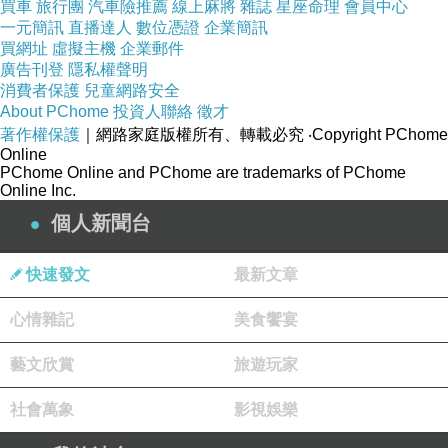
買車
旅行團
汽車險推薦
線上麻將
雜誌
星座命理
會員中心
內部含有可調整的內襯隔板，配件存放空間，隔板拆卸後，可容納裝有鏡頭的一
一元簡訊
直播達人
數位憑證
企業簡訊
內襯隔板，可依需求自行調整。
買網址
虛擬主機
企業郵件
廣告刊登
隱私權聲明
消費者保護
兒童網路安全
About PChome
投資人聯絡
徵才
著作權保護
｜網路家庭版權所有、轉載必究
‧Copyright PChome
Online
PChome Online and PChome are trademarks of PChome
Online Inc.
個人新聞台
快速發文
最新文章
心情雜記
美食饗宴
藝文欣賞
旅遊玩家
社會萬象
影視娛樂