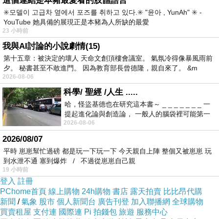
這個連結是本豬最愛看的肢體語言
※本商品不含相機.鏡頭.閃燈.筆電包.雜物…等等以
✳️모델이 고급차 옆에서 포즈를 취하고 있다.✳️ "윤아 , YunAh" ✳️ -
※商品圖顏色因電腦螢幕色差略有不同，以實際
YouTube 她具備的展現正是本豬為人所缺的最愛
23 小時前
我與AI討論的小說劇情(15)
第十五章：被決定的壞人 天命文創頂樓會議室。 氣氛冷得像暴風雨前
夕。 秘書甚至不敢進門。 因為教育部長曾德隆，親自來了。 &m
2026-08-06
【 商 品 描 述 】
科學/ 聖經 /人生 .....
哈，怪盜基德也在研究這本書～ _ _ _ _ _ _ _ 一
提起進化論與創造論， 一般人的腦袋裡可能第一
SHOOTOUT 是背包、腰包、與配件組合等系列，採用杜邦軍用規格材
2026-08-06
時間就有「 進化論很科
外或野外活動量身打造。Shootout 系列背起來輕巧、不會造成您肩膀
2026/08/07
護。
平時 崽崽幫忙過磅 都是玩一下玩一下 今天親自上陣 整個又被崽崽 玩
到水泄不通 塞到爆炸 / 不過從崽崽自己親
19 小時前
Tenba Shootout Sling bag 本身是一個肩背包，結合了方便與可
登入
註冊
PChome首頁
線上購物
24h購物
書店
露天拍賣
比比昂代購
的雙手可以更輕鬆。背在身上可以隨心所欲的轉到背部與胸前，讓您可以
新聞
/
氣象
股市
個人新聞台
廣告刊登
加入聯播網
全球購物
買賣租屋
支付連
國際連
Pi 拍錢包
旅遊
服務中心