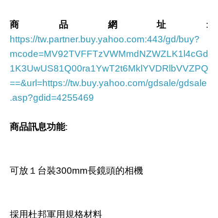
商品網址
:
https://tw.partner.buy.yahoo.com:443/gd/buy?
mcode=MV92TVFFTzVWMmdNZWZLK1l4cGd
1K3UwUS81Q00ra1YwT2t6MklYVDRlbVVZPQ
==&url=https://tw.buy.yahoo.com/gdsale/gdsale
.asp?gdid=4255469
商品訊息功能
:
可放１台裝300mm長鏡頭的相機
採用杜邦軍用規格材料