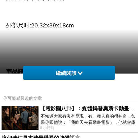
外部尺吋:20.32x39x18cm
商品訊息描述
:
繼續閱讀
你可能感興趣的文章
【電影圈八卦】：媒體揭發奧斯卡動畫項目投票醜聞！好萊塢為什麼看不起動畫電影？
TENBA -Shootout Photo Sling 
不知道大家有沒有發現，有一種人真的很神奇，如
果你跟他說：「我昨天去看動畫電影」，他就會露
8 小時前
出一種慈祥的微笑，然後問你是不是陪小
※圖片僅供參考，本商品僅為TENBA -Shootout Photo Sli