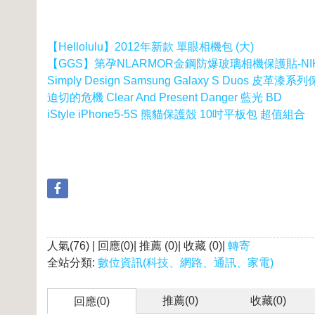
【Hellolulu】2012年新款 單眼相機包 (大)
【GGS】第孕NLARMOR金鋼防爆玻璃相機保護貼-NIK
Simply Design Samsung Galaxy S Duos 皮革漆系
迫切的危機 Clear And Present Danger 藍光 BD
iStyle iPhone5-5S 熊貓保護殼 10吋平板包 超值組合
人氣(76) | 回應(0)| 推薦 (
0
)| 收藏 (
0
)|
轉寄
全站分類:
數位資訊(科技、網路、通訊、家電)
推薦(
0
)
收藏(
0
)
回應(0)