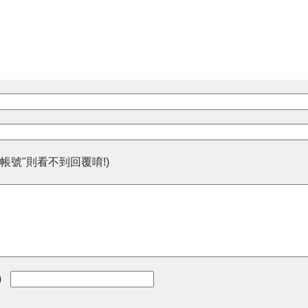
帳號"則看不到回覆唷!)
)