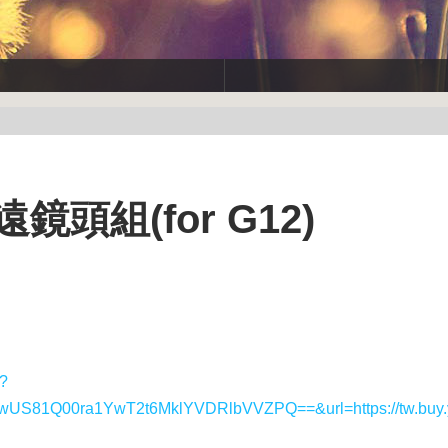
望遠鏡頭組(for G12)
y?
1Q00ra1YwT2t6MklYVDRlbVVZPQ==&url=https://tw.buy.y