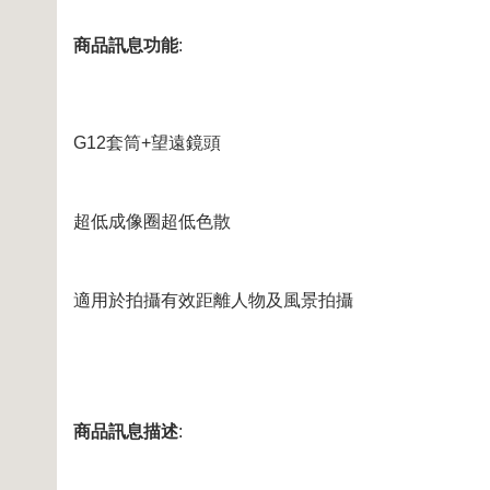
商品訊息功能
:
G12套筒+望遠鏡頭
超低成像圈超低色散
適用於拍攝有效距離人物及風景拍攝
商品訊息描述
: