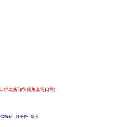
鏡口徑為折卸後廣角套筒口徑)
至望遠端，以免發生碰撞