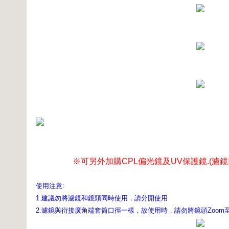
※可另外加購CPL偏光鏡及UV保護鏡.(濾
使用注意:
1.建議勿將濾鏡和鏡頭同時使用，請分開使用
2.濾鏡與衍接廣角端套筒口徑一樣，故使用時，請勿將鏡頭Zoom