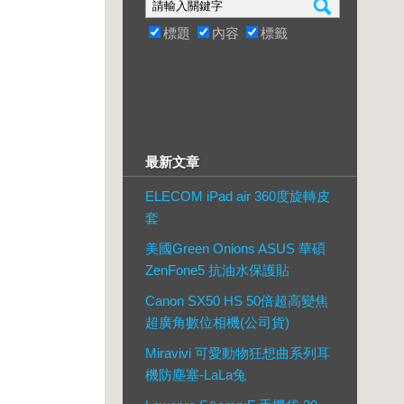
標題
內容
標籤
最新文章
ELECOM iPad air 360度旋轉皮
套
美國Green Onions ASUS 華碩
ZenFone5 抗油水保護貼
Canon SX50 HS 50倍超高變焦
超廣角數位相機(公司貨)
Miravivi 可愛動物狂想曲系列耳
機防塵塞-LaLa兔