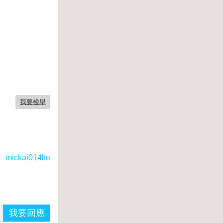
我要檢舉
：
mickai014lte
我要回應