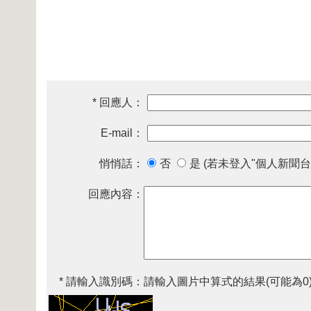
* 回應人：
E-mail：
悄悄話：
否
是 (若未登入"個人新聞台
回應內容：
* 請輸入識別碼：
請輸入圖片中算式的結果(可能為0