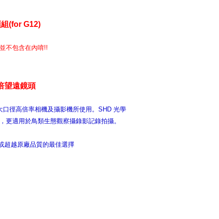
(for G12)
不包含在內唷!!
高倍望遠鏡頭
品牌大口徑高倍率相機及攝影機所使用。SHD 光學
，更適用於鳥類生態觀察攝錄影記錄拍攝。
可等同或超越原廠品質的最佳選擇