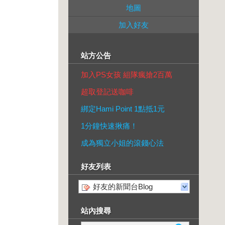
地圖
加入好友
站方公告
加入PS女孩 組隊瘋搶2百萬
超取登記送咖啡
綁定Hami Point 1點抵1元
1分鐘快速揪痛！
成為獨立小姐的滾錢心法
好友列表
好友的新聞台Blog
站內搜尋