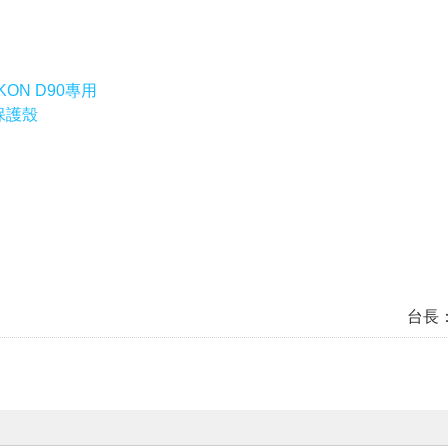
ON D90專用
列保護殼
台長