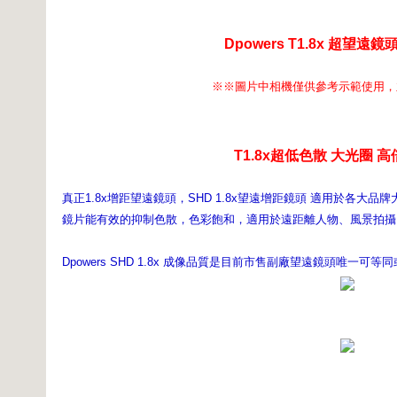
Dpowers T1.8x 超望遠鏡頭組
※※圖片中相機僅供參考示範使用，並
T1.8x超低色散 大光圈 
真正1.8x增距望遠鏡頭，SHD 1.8x望遠增距鏡頭 適用於各大
鏡片能有效的抑制色散，色彩飽和，適用於遠距離人物、風景拍攝
Dpowers SHD 1.8x 成像品質是目前市售副廠望遠鏡頭唯一