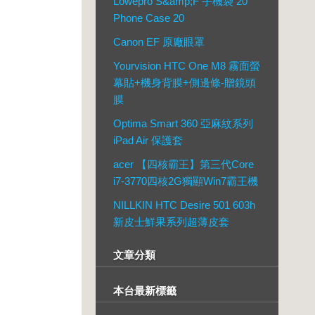
Lowepro S&amp;F 手機袋 20
Phone Case 20
Canon EF 原廠眼罩
Yourvision HTC One M8 霧面螢
幕貼+機身背膜+側邊條-贈鏡頭
膜
Optima Smart 360 亞麻紋系列
iPad Air 保護套
acer 【四核霸王】第三代Core
i7-3770四核2G獨顯Win7霸王機
NILLKIN HTC Desire 501 603h
新皮士鮮果系列超薄皮套
文章分類
本台最新標籤