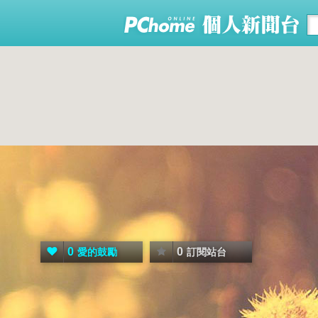
0
0
愛的鼓勵
訂閱站台