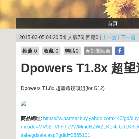
首頁
2015-03-05 04:20:54| 人氣76| 回應0 |
上一篇
|
下一篇
推薦
0
收藏
0
轉貼
0
訂閱站台
Dpowers T1.8x 超
Dpowers T1.8x 超望遠鏡頭組(for G12)
商品網址
:
https://tw.partner.buy.yahoo.com:443/gd/bu
mcode=MV92TVFFTzVWMmdNZWZLK1l4cGd1K3UwUS8
sale/gdsale.asp?gdid=2665101