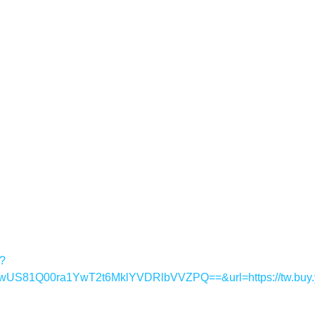
y?
1Q00ra1YwT2t6MklYVDRlbVVZPQ==&url=https://tw.buy.y