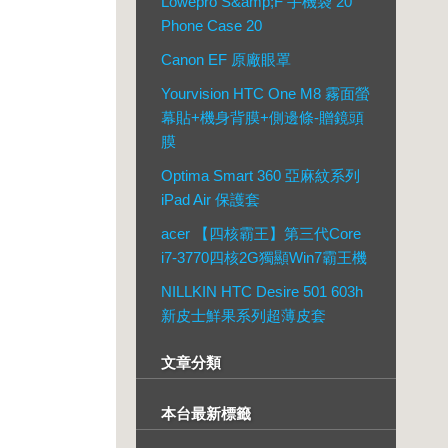
Lowepro S&amp;F 手機袋 20
Phone Case 20
Canon EF 原廠眼罩
Yourvision HTC One M8 霧面螢
幕貼+機身背膜+側邊條-贈鏡頭
膜
Optima Smart 360 亞麻紋系列
iPad Air 保護套
acer 【四核霸王】第三代Core
i7-3770四核2G獨顯Win7霸王機
NILLKIN HTC Desire 501 603h
新皮士鮮果系列超薄皮套
文章分類
本台最新標籤