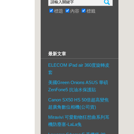
標題
內容
標籤
最新文章
ELECOM iPad air 360度旋轉皮
套
美國Green Onions ASUS 華碩
ZenFone5 抗油水保護貼
Canon SX50 HS 50倍超高變焦
超廣角數位相機(公司貨)
Miravivi 可愛動物狂想曲系列耳
機防塵塞-LaLa兔