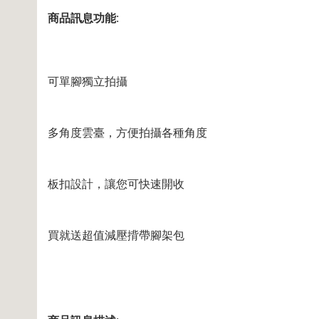
商品訊息功能
:
可單腳獨立拍攝
多角度雲臺，方便拍攝各種角度
板扣設計，讓您可快速開收
買就送超值減壓揹帶腳架包