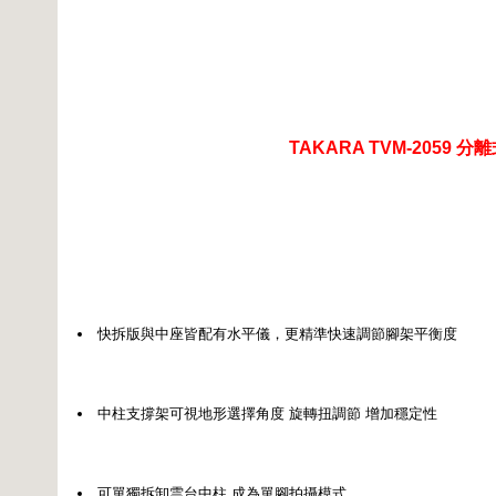
TAKARA TVM-2059 
快拆版與中座皆配有水平儀，更精準快速調節腳架平衡度
中柱支撐架可視地形選擇角度 旋轉扭調節 增加穩定性
可單獨拆卸雲台中柱 成為單腳拍攝模式