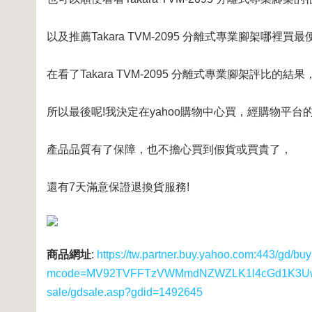
以及推薦Takara TVM-2095 分離式專業腳架哪裡買最
在看了Takara TVM-2095 分離式專業腳架評比的結果，發
所以最後呢!我決定在yahoo購物中心買，經購物平台
產品品質有了保障，也不擔心買到假貨或買貴了，
還有7天滿意保證退換貨服務!
商品網址
:
https://tw.partner.buy.yahoo.com:443/gd/bu
mcode=MV92TVFFTzVWMmdNZWZLK1l4cGd1K3UwUS8
sale/gdsale.asp?gdid=1492645