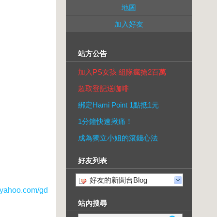
地圖
加入好友
站方公告
加入PS女孩 組隊瘋搶2百萬
超取登記送咖啡
綁定Hami Point 1點抵1元
1分鐘快速揪痛！
成為獨立小姐的滾錢心法
好友列表
好友的新聞台Blog
ahoo.com/gd
站內搜尋