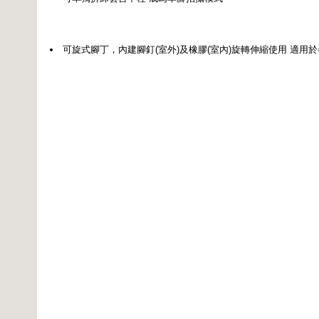
可旋式腳丁，內建腳釘(室外)及橡膠(室內)旋轉伸縮使用 適用