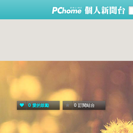
0
0
愛的鼓勵
訂閱站台