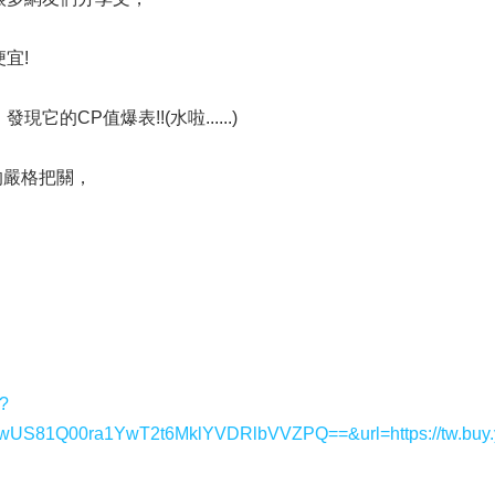
便宜!
現它的CP值爆表!!(水啦......)
的嚴格把關，
y?
1Q00ra1YwT2t6MklYVDRlbVVZPQ==&url=https://tw.buy.y