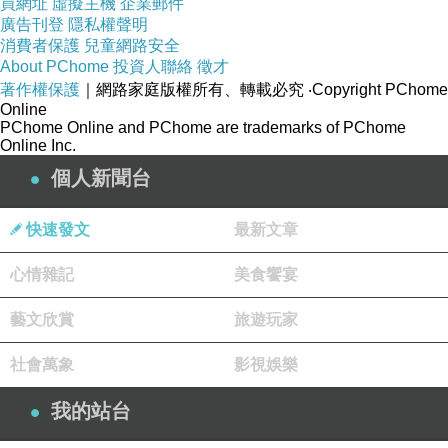
買網址
虛擬主機
企業郵件
廣告刊登
隱私權聲明
消費者保護
兒童網路安全
About PChome
投資人聯絡
徵才
著作權保護
｜網路家庭版權所有、轉載必究
‧Copyright PChome
Online
商品訊息描述
:
PChome Online and PChome are trademarks of PChome
Online Inc.
個人新聞台
快速發文
最新文章
SONY A5000 16-50mm 55-210mm變焦雙鏡組(公司貨)
心情雜記
美食饗宴
藝文欣賞
旅遊玩家
社會萬象
影視娛樂
我的站台