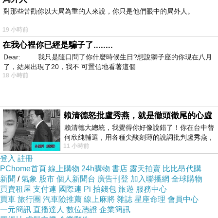
==&url=https://tw.buy.yahoo.com/gdsale/gdsale
對那些苦勸你以大局為重的人來說，你只是他們眼中的局外人。
.asp?gdid=4999323
19 小時前
在我心裡你已經是騙子了........
商品訊息功能
:
Dear: 我只是隨口問了你什麼時候生日?想說獅子座的你現在八月
了，結果出現了20，我不 可置信地看著這個
18 小時前
2010 萬像素/180度LCD自拍功能/柔膚效果
賴清德怒批盧秀燕，就是徹頭徹尾的心虛
賴清德大總統，我覺得你好像說錯了！你在台中替
何欣純輔選，用各種尖酸刻薄的說詞批判盧秀燕，
Wi-Fi 無線傳輸照片/NFC 技術
11 小時前
罵她施政滿意度輸給陳其邁，甚至還說盧
登入
註冊
PChome首頁
線上購物
24h購物
書店
露天拍賣
比比昂代購
新聞
/
氣象
股市
個人新聞台
廣告刊登
加入聯播網
全球購物
商品內含：ILCE-5000 數位單眼相機、
買賣租屋
支付連
國際連
Pi 拍錢包
旅遊
服務中心
買車
旅行團
汽車險推薦
線上麻將
雜誌
星座命理
會員中心
SELP1650、SEL55210 變焦鏡頭
一元簡訊
直播達人
數位憑證
企業簡訊