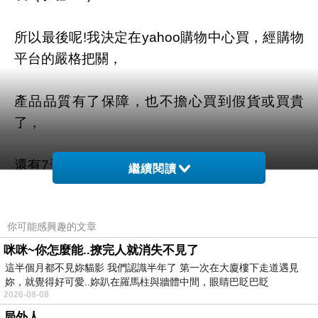
所以最後呢!我決定在yahoo購物中心買，經購物
平台的嚴格把關，
產品品質有了保障，也不擔心買到假貨或買貴
了，
還有7天滿意保證退換貨服務!
繼續閱讀
你可能感興趣的文章
商品網址
:
咪咪~你怎麼能..撩完人就消失不見了
這半個月都不見妳貓影 我們認識半年了 第一次在大廈樓下走道遇見
https://tw.partner.buy.yahoo.com:443/gd/buy?
妳，就覺得好可愛..妳趴在羅馬柱與牆體中間，眼睛巴眨巴眨
mcode=MV92TVFFTzVWMmdNZWZLK1l4cGd
2026-08-08
1K3UwUS81Q00ra1YwT2t6MklYVDRlbVVZPQ
局外人