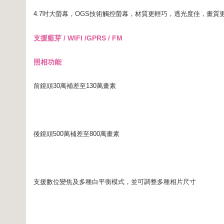
4.7吋大螢幕，OGS技術觸控螢幕，材質更輕巧，透光度佳，畫質
支援藍芽 / WIFI /GPRS / FM
照相功能
前鏡頭30萬補差至130萬畫素
後鏡頭500萬補差至800萬畫素
支援數位變焦及多種白平衡模式，並可調整多種相片尺寸