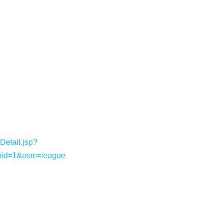
etail.jsp?
oid=1&osm=league