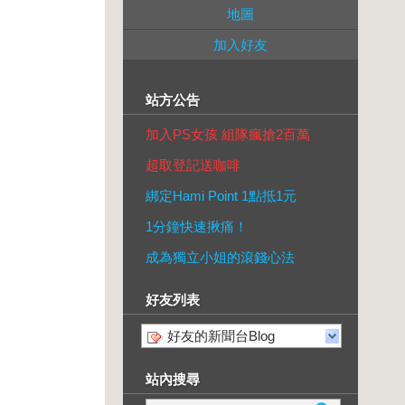
地圖
加入好友
站方公告
加入PS女孩 組隊瘋搶2百萬
超取登記送咖啡
綁定Hami Point 1點抵1元
1分鐘快速揪痛！
成為獨立小姐的滾錢心法
好友列表
好友的新聞台Blog
站內搜尋