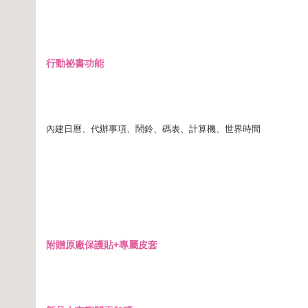
行動祕書功能
內建日曆、代辦事項、鬧鈴、碼表、計算機、世界時間
附贈原廠保護貼+專屬皮套