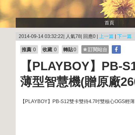
首頁
2014-09-14 03:32:22| 人氣78| 回應0 |
上一篇
|
下一篇
推薦
0
收藏
0
轉貼
0
訂閱站台
【PLAYBOY】PB-
薄型智慧機(贈原廠26
【PLAYBOY】PB-S12雙卡雙待4.7吋雙核心OGS輕