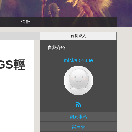
活動
自我介紹
mickai014lte
GS輕
關於本站
留言板