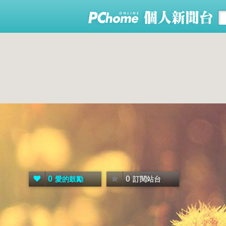
0
0
愛的鼓勵
訂閱站台