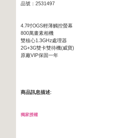
品號：2531497
4.7吋OGS輕薄觸控螢幕
800萬畫素相機
雙核心1.3GHz處理器
2G+3G雙卡雙待機(威寶)
原廠VIP保固一年
商品訊息描述
:
獨家授權