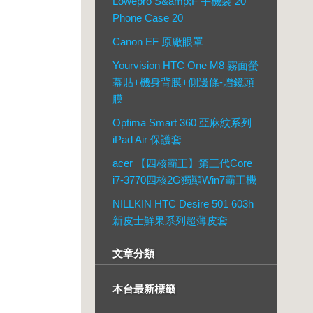
Lowepro S&amp;F 手機袋 20
Phone Case 20
Canon EF 原廠眼罩
Yourvision HTC One M8 霧面螢
幕貼+機身背膜+側邊條-贈鏡頭
膜
Optima Smart 360 亞麻紋系列
iPad Air 保護套
acer 【四核霸王】第三代Core
i7-3770四核2G獨顯Win7霸王機
NILLKIN HTC Desire 501 603h
新皮士鮮果系列超薄皮套
文章分類
本台最新標籤