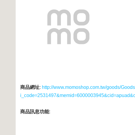
商品網址
:
http://www.momoshop.com.tw/goods/GoodsD
i_code=2531497&memid=6000003945&cid=apuad&
商品訊息功能
: