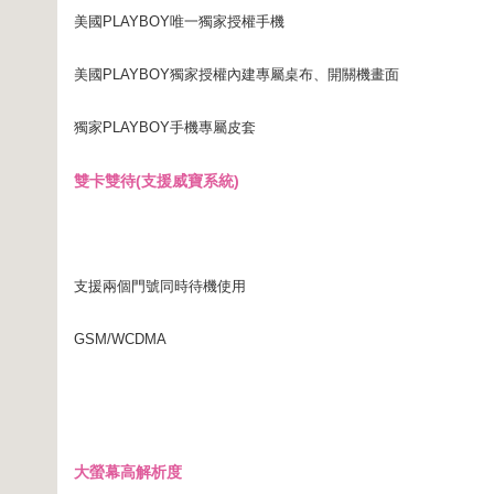
美國PLAYBOY唯一獨家授權手機
美國PLAYBOY獨家授權內建專屬桌布、開關機畫面
獨家PLAYBOY手機專屬皮套
雙卡雙待(支援威寶系統)
支援兩個門號同時待機使用
GSM/WCDMA
大螢幕高解析度