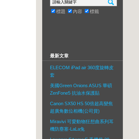
標題
內容
標籤
最新文章
ELECOM iPad air 360度旋轉皮
套
美國Green Onions ASUS 華碩
ZenFone5 抗油水保護貼
Canon SX50 HS 50倍超高變焦
超廣角數位相機(公司貨)
Miravivi 可愛動物狂想曲系列耳
機防塵塞-LaLa兔