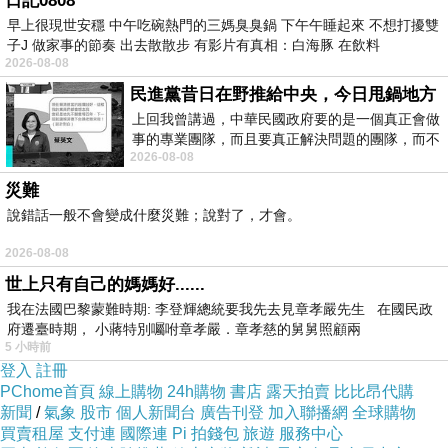
日記0808
早上很現世安穩 中午吃碗熱門的三媽臭臭鍋 下午午睡起來 不想打擾雙
子J 做家事的節奏 出去散散步 有影片有真相：白海豚 在飲料
2026-08-08
民進黨昔日在野推給中央，今日甩鍋地方
以為相遇的
上回我曾講過，中華民國政府要的是一個真正會做
事的專業團隊，而且要真正解決問題的團隊，而不
是白馬王子
2026-08-08
是只會到處甩鍋的雙標團隊，最近民進黨
殊不知是一
災難
匹大野狼，
說錯話一般不會變成什麼災難；說對了，才會。
2026-08-08
以為浪漫的
世上只有自己的媽媽好......
邂逅卻是惡
我在法國巴黎蒙難時期: 李登輝總統要我先去見章孝嚴先生 在國民政
夢的開場，
府遷臺時期， 小蔣特別囑咐章孝嚴．章孝慈的舅舅照顧兩
5 小時前
登入
註冊
你是愛情裡
PChome首頁
線上購物
24h購物
書店
露天拍賣
比比昂代購
新聞
/
氣象
股市
個人新聞台
廣告刊登
加入聯播網
全球購物
的金光黨，
買賣租屋
支付連
國際連
Pi 拍錢包
旅遊
服務中心