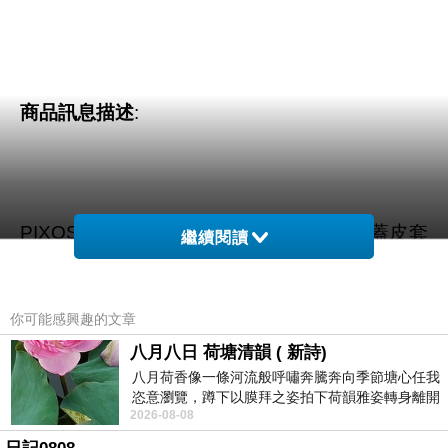
商品訊息描述
:
PIXOSTYLE iPad mini / Retina 超輕薄翻蓋皮套
繼續閱讀
大野狼
你可能感興趣的文章
八月八日 荷塘清韻 ( 新詩)
八月荷香像一條河流般呼嘯奔騰奔向季節塘心任我
恣意瀏覽，蹲下以膜拜之姿拍下荷韻雅姿轉身離開
2026-08-08
時我把美麗的遐想掛在亭亭葉柄上盼望