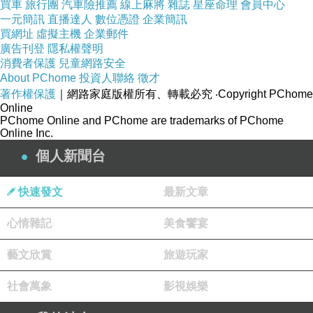
買車
旅行團
汽車險推薦
線上麻將
雜誌
星座命理
會員中心
一元簡訊
直播達人
數位憑證
企業簡訊
曾經我的耳
買網址
虛擬主機
企業郵件
朵愛聽你的
廣告刊登
隱私權聲明
蜜糖，
消費者保護
兒童網路安全
About PChome
投資人聯絡
徵才
著作權保護
｜網路家庭版權所有、轉載必究
‧Copyright PChome
慶幸喝了一
Online
PChome Online and PChome are trademarks of PChome
碗夢婆湯，
Online Inc.
個人新聞台
遺忘與你的
夢一場，
快速發文
最新文章
心情雜記
美食饗宴
也許我貪心
的太荒唐，
藝文欣賞
旅遊玩家
社會萬象
影視娛樂
但不再覬覦