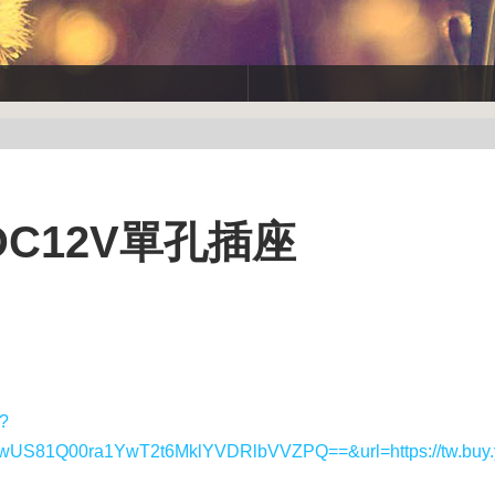
C12V單孔插座
y?
1Q00ra1YwT2t6MklYVDRlbVVZPQ==&url=https://tw.buy.y