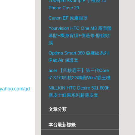
Lowepro S&amp;F 手機袋 20
Phone Case 20
Canon EF 原廠眼罩
Yourvision HTC One M8 霧面螢
幕貼+機身背膜+側邊條-贈鏡頭
膜
Optima Smart 360 亞麻紋系列
iPad Air 保護套
acer 【四核霸王】第三代Core
i7-3770四核2G獨顯Win7霸王機
NILLKIN HTC Desire 501 603h
ahoo.com/gd
新皮士鮮果系列超薄皮套
文章分類
本台最新標籤