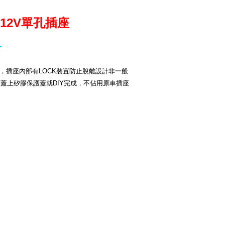
12V單孔插座
★
，插座內部有LOCK裝置防止脫離設計非一般
棒蓋上矽膠保護蓋就DIY完成，不佔用原車插座