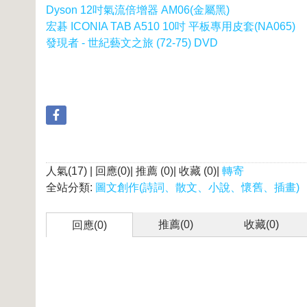
Dyson 12吋氣流倍增器 AM06(金屬黑)
宏碁 ICONIA TAB A510 10吋 平板專用皮套(NA065)
發現者 - 世紀藝文之旅 (72-75) DVD
人氣(17) | 回應(0)| 推薦 (
0
)| 收藏 (
0
)|
轉寄
全站分類:
圖文創作(詩詞、散文、小說、懷舊、插畫)
推薦(
0
)
收藏(
0
)
回應(0)