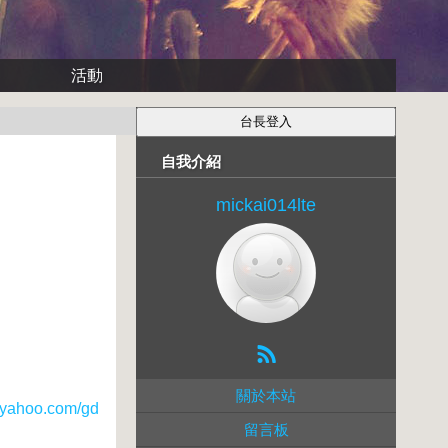
活動
自我介紹
mickai014lte
關於本站
ahoo.com/gd
留言板