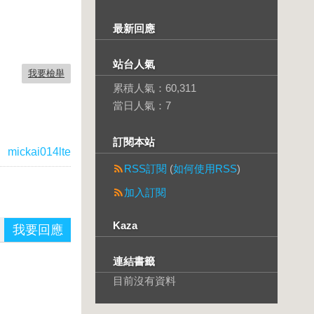
最新回應
站台人氣
我要檢舉
累積人氣：
60,311
當日人氣：
7
訂閱本站
：
mickai014lte
RSS訂閱
(
如何使用RSS
)
加入訂閱
Kaza
我要回應
連結書籤
目前沒有資料