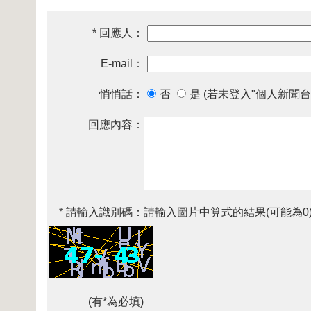
* 回應人：
E-mail：
悄悄話：
否
是 (若未登入"個人新聞台
回應內容：
* 請輸入識別碼：
請輸入圖片中算式的結果(可能為0
(有*為必填)