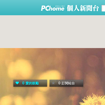
0
0
愛的鼓勵
訂閱站台