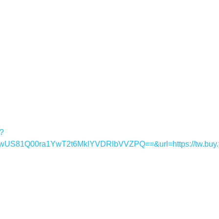
y?
1Q00ra1YwT2t6MklYVDRlbVVZPQ==&url=https://tw.buy.y