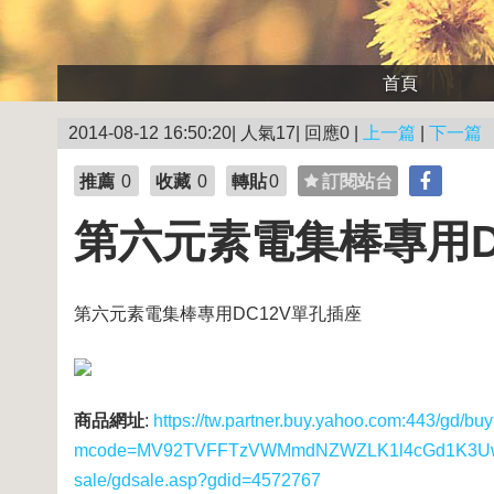
首頁
2014-08-12 16:50:20| 人氣17| 回應0 |
上一篇
|
下一篇
推薦
0
收藏
0
轉貼
0
訂閱站台
第六元素電集棒專用D
第六元素電集棒專用DC12V單孔插座
商品網址
:
https://tw.partner.buy.yahoo.com:443/gd/bu
mcode=MV92TVFFTzVWMmdNZWZLK1l4cGd1K3UwUS8
sale/gdsale.asp?gdid=4572767