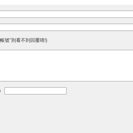
帳號"則看不到回覆唷!)
)