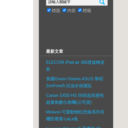
標題
內容
標籤
最新文章
ELECOM iPad air 360度旋轉皮
套
美國Green Onions ASUS 華碩
ZenFone5 抗油水保護貼
Canon SX50 HS 50倍超高變焦
超廣角數位相機(公司貨)
Miravivi 可愛動物狂想曲系列耳
機防塵塞-LaLa兔