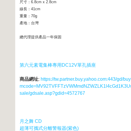
尺寸：6.8cm x 2.8cm
線長：41cm
重量：70g
產地：台灣
總代理提供產品一年保固
第六元素電集棒專用DC12V單孔插座
商品網址
:
https://tw.partner.buy.yahoo.com:443/gd/bu
mcode=MV92TVFFTzVWMmdNZWZLK1l4cGd1K3UwUS8
sale/gdsale.asp?gdid=4572767
月之舞 CD
超薄可攜式分離警報器(紫色)