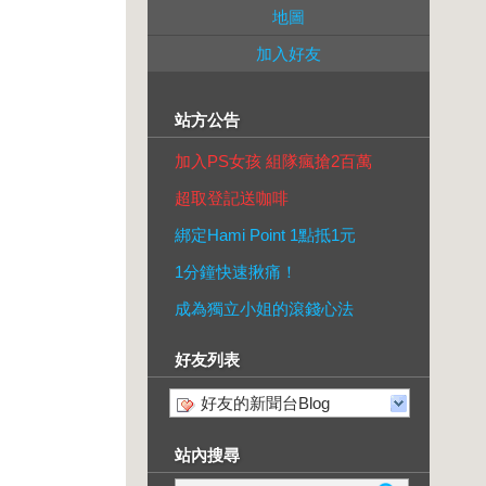
地圖
加入好友
站方公告
加入PS女孩 組隊瘋搶2百萬
超取登記送咖啡
綁定Hami Point 1點抵1元
1分鐘快速揪痛！
成為獨立小姐的滾錢心法
好友列表
好友的新聞台Blog
站內搜尋