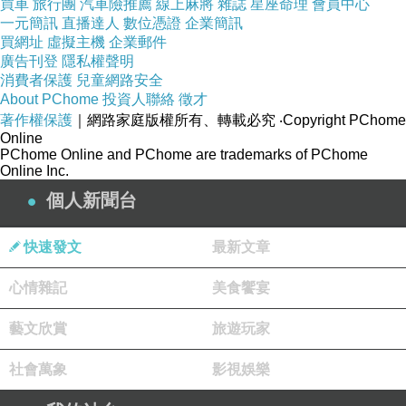
買車
旅行團
汽車險推薦
線上麻將
雜誌
星座命理
會員中心
一元簡訊
直播達人
數位憑證
企業簡訊
買網址
虛擬主機
企業郵件
廣告刊登
隱私權聲明
SiJo貝爾電池品牌系列為專業的鋰電池OEM製造商，專精於各大廠牌手
消費者保護
兒童網路安全
於技術之研發與創新，是擁有先進技術與專業研發能力的科技公司。
About PChome
投資人聯絡
徵才
著作權保護
｜網路家庭版權所有、轉載必究
‧Copyright PChome
公司亦獨家代理專利充電器並持續開發品質優良的數位周邊商品，期待能
Online
PChome Online and PChome are trademarks of PChome
Online Inc.
個人新聞台
貝爾電池˙安全防爆˙真正台灣製造˙品
快速發文
最新文章
心情雜記
美食饗宴
商品訊息簡述
:
藝文欣賞
旅遊玩家
社會萬象
影視娛樂