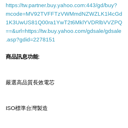
https://tw.partner.buy.yahoo.com:443/gd/buy?
mcode=MV92TVFFTzVWMmdNZWZLK1l4cGd
1K3UwUS81Q00ra1YwT2t6MklYVDRlbVVZPQ
==&url=https://tw.buy.yahoo.com/gdsale/gdsale
.asp?gdid=2278151
商品訊息功能
:
嚴選高品質長效電芯
ISO標準台灣製造