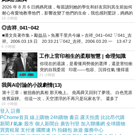
2026 年 8 月 6 日媽媽死後，每當讀到她的學生和好友寫到其生前如何
適用 :
耐心有愛地教導他們，影響改變了他們的生命，我也感到驚訝，媽媽的
18 小時前
SAMSUNG D848
◎吉祥_041~042
■潘文良著作集＞勵益品＞魚雁千里共今緣＞吉祥_041~042 ▽041_吉
祥。2006.03.19.日 20:33:21▽042_吉祥。2006.03.20.一 13:47:2
6 小時前
工作上官印相生的柔順智慧 | 命理知識
你現在的退讓，是看懂局勢後的選擇，還是害怕衝
突的自我委屈 印星——包容、沉得住氣 懂得退
21 小時前
一步觀察，不會
貝爾電池全系列均依照原廠電池的尺寸、規格製作，並通過ISO測試標準
我與AI討論的小說劇情(13)
阻之長效電池芯，IC保護迴路，具溫控及電流保險絲自動保護裝置，在過充(Ov
第十三章：被扭曲的真相 那天晚上。 堯禹舜又回到了夢境。 白色荒原
上，符合國際安全規範，電流持久穩定，並獲得歐盟ROHS環保認證，品
依舊寂靜。 但這一次，天空漂浮的不再只是玩家名字。 還多了
20 小時前
本公司產品外銷歐美，並投保明台產物保險壹仟萬元整，讓您買的安心，
登入
註冊
PChome首頁
線上購物
24h購物
書店
露天拍賣
比比昂代購
新聞
/
氣象
股市
個人新聞台
廣告刊登
加入聯播網
全球購物
買賣租屋
支付連
國際連
Pi 拍錢包
旅遊
服務中心