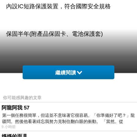
內設IC短路保護裝置，符合國際安全規格
保固半年(附產品保固卡、電池保護套)
繼續閱讀
商品訊息描述
:
你可能感興趣的文章
阿龍阿我 57
第一個任務很簡單，但這並不意味著它很容易。「你準備好了吧？」龍
貝爾 SAMSUNG D848高容量
疆問。然後他看著緋忘我努力克制住翻白眼的衝動。 「當然。從
9 小時前
媽媽的面具
*相容型號D848的手機