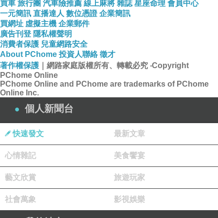
買車
旅行團
汽車險推薦
線上麻將
雜誌
星座命理
會員中心
一元簡訊
直播達人
數位憑證
企業簡訊
◆【EZstick 螢
買網址
虛擬主機
企業郵件
幕保護貼 介
廣告刊登
隱私權聲明
消費者保護
兒童網路安全
紹】◆
About PChome
投資人聯絡
徵才
著作權保護
｜網路家庭版權所有、轉載必究
‧Copyright
PChome Online
PChome Online and PChome are trademarks of PChome
Online Inc.
◆
螢幕保護貼
個人新聞台
二大功能◆
快速發文
最新文章
防止螢幕刮傷
心情雜記
美食饗宴
藝文欣賞
旅遊玩家
螢幕本身最怕
社會萬象
影視娛樂
的就是刮傷，
尤其是鏡面螢