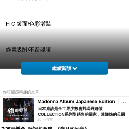
H C 鏡面/色彩增豔
靜電吸附/不留殘膠
繼續閱讀
你可能感興趣的文章
商品訊息描述
:
Madonna Album Japanese Edition ｜瑪丹娜專輯們2026年日本版重發系列
日本應該是全世界少數會對瑪丹娜做
COLLECTION系列型銷售的國家，連娜姊的母國
20 小時前
美國都沒對她這樣過，這全拜在他們到現在唱片