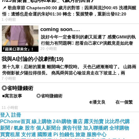
7/25音樂會_歌詞和章節_《歲月的回音》
EZstick靜電式平板LCD液晶螢幕貼
📌 歌曲章節 Chapters00:00​ 歲月的對答：因果與流沙00:45​ 洗禮與醒
悟：遺憾也是命運的朱砂01:30​ 轉念：緊握雙拳，重新出發02:20
(可選鏡面防汙及高清霧面)
1 小時前
coming soon.....
說好今年一定會看到的劇又延遲了 感覺GMM的執
(ASUS VivoTab TF600 TF600T 螢
行能力有問題啊🫩 想看自己家CP演戲竟是如此奢
幕專用)
(贈CCD鏡頭貼)
20 小時前
侈的事 GMM你說看看啊😑 先把劇放
我與AI討論的小說劇情(19)
第十九章：忍耐的重量 離開鳴仁學院時。 天色已經漸漸暗了。 山路兩
旁樹影被夕陽拉得很長。 堯禹舜與苗心喻並肩走在下坡道上，兩
7 小時前
◎省時賺錢術
■寓言故事 ◎省時賺錢術
⊕潘文良 在一個繁
11 小時前
華的商業街上，有兩家傳統
登入
註冊
PChome首頁
線上購物
24h購物
書店
露天拍賣
比比昂代購
新聞
/
氣象
股市
個人新聞台
廣告刊登
加入聯播網
全球購物
買賣租屋
支付連
國際連
Pi 拍錢包
旅遊
服務中心