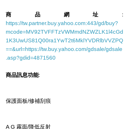
商品網址
:
https://tw.partner.buy.yahoo.com:443/gd/buy?
mcode=MV92TVFFTzVWMmdNZWZLK1l4cGd
1K3UwUS81Q00ra1YwT2t6MklYVDRlbVVZPQ
==&url=https://tw.buy.yahoo.com/gdsale/gdsale
.asp?gdid=4871560
商品訊息功能
:
保護面板/修補刮痕
A G 霧面/降低反射