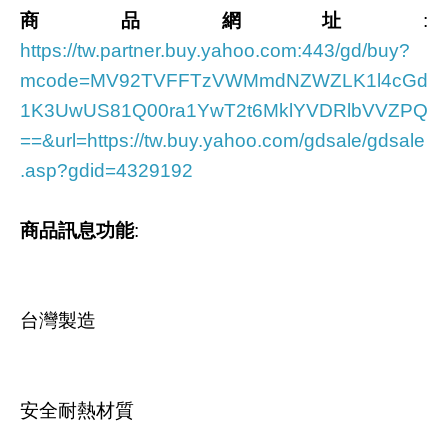
商品網址
:
https://tw.partner.buy.yahoo.com:443/gd/buy?
mcode=MV92TVFFTzVWMmdNZWZLK1l4cGd
1K3UwUS81Q00ra1YwT2t6MklYVDRlbVVZPQ
==&url=https://tw.buy.yahoo.com/gdsale/gdsale
.asp?gdid=4329192
商品訊息功能
:
台灣製造
安全耐熱材質