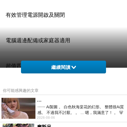
有效管理電源開啟及關閉
電腦週邊配備或家庭器適用
超值四入組合
繼續閱讀
你可能感興趣的文章
…
⋯⋯ Ai製圖 。 白色秋海棠花的幻形。 整體很Ai質
商品訊息描述
:
感。 不過我不討厭。 。 ... 嗯，我滿意了！ 。 🐻
2026-08-06
昨中