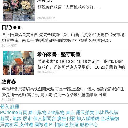
摩斯兄
預祝你們的店「人面桃花相映紅。」
2026-08-06
◆產品特色
日記0806
早上陪周媽去買東西 先去全聯買生菜、山葵、沙拉 然後走在保安市場
1.使用耐燃高分子塑膠
她買番茄、南瓜子 我與認識的攤販大姊們打招呼 又被周媽唸：
2.耐撞擊結構
16 小時前
3.插頭刃片絕緣套
希伯來書 - 堅守盼望
希伯來書10:19-10:25 10:19弟兄們、我們既因耶
4.電腦週邊，家庭電器，通通適用好便利
穌的血、得以坦然進入至聖所、 10:20是藉着他給
5.開關功能
2026-08-06
我們開了一條又新又活的路從幔子經過
*免去反覆插拔插頭，造成插頭磨損。
致青春
年輕時曾想著騎馬仗劍闖天涯 可是半路上遇到一個人 她說要許我終生
*有效管理電源開啟及關閉，減少電器產品待機電流損耗，節能省電。
於是我一激動 當了劍 賣了馬 從此一心柴米油鹽醬醋茶 可當
8 小時前
登入
註冊
PChome首頁
線上購物
24h購物
書店
露天拍賣
比比昂代購
新聞
/
氣象
股市
個人新聞台
廣告刊登
加入聯播網
全球購物
買賣租屋
支付連
國際連
Pi 拍錢包
旅遊
服務中心