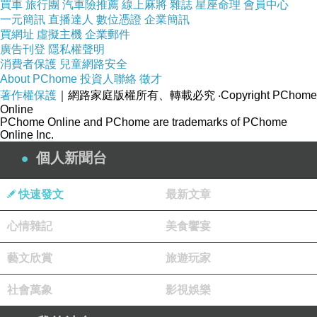
買車
旅行團
汽車險推薦
線上麻將
雜誌
星座命理
會員中心
一元簡訊
直播達人
數位憑證
企業簡訊
買網址
虛擬主機
企業郵件
廣告刊登
隱私權聲明
消費者保護
兒童網路安全
About PChome
投資人聯絡
徵才
著作權保護
｜網路家庭版權所有、轉載必究
‧Copyright PChome
Online
PChome Online and PChome are trademarks of PChome
Online Inc.
個人新聞台
快速發文
最新文章
如果人潮比較多的話，店家外頭也有擺放著幾張長腳椅，搭配綠色的毯
心情雜記
美食饗宴
子、綠色植栽，看起來也很有味道。
藝文欣賞
旅遊玩家
社會萬象
影視娛樂