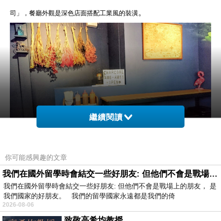
。
司」，餐廳外觀是深色店面搭配工業風的裝潢
繼續閱讀
你可能感興趣的文章
店內的空間不算大，大約有
10~12
個座位左右，牆壁上有一些藝術裝飾
我們在國外留學時會結交一些好朋友: 但他們不會是戰場上的朋友
及現在很流行的乾燥花，看起來就很有味道，餐具及調味料是採自助式
我們在國外留學時會結交一些好朋友: 但他們不會是戰場上的朋友， 是
。
的
我們國家的好朋友。 我們的留學國家永遠都是我們的倚
2026-08-06
致敬高希均教授