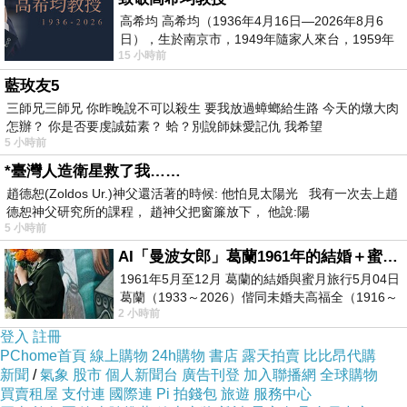
高希均 高希均（1936年4月16日—2026年8月6
日），生於南京市，1949年隨家人來台，1959年
15 小時前
赴美深造並取得經濟發展博士學位。曾任
藍玫友5
三師兄三師兄 你昨晚說不可以殺生 要我放過蟑螂給生路 今天的燉大肉
怎辦？ 你是否要虔誠茹素？ 蛤？別說師妹愛記仇 我希望
5 小時前
*臺灣人造衛星救了我……
趙德恕(Zoldos Ur.)神父還活著的時候: 他怕見太陽光 我有一次去上趙
德恕神父研究所的課程， 趙神父把窗簾放下， 他說:陽
5 小時前
AI「曼波女郎」葛蘭1961年的結婚＋蜜月旅行 #戀上老電影 #葛蘭 #粟子
1961年5月至12月 葛蘭的結婚與蜜月旅行5月04日
葛蘭（1933～2026）偕同未婚夫高福全（1916～
2 小時前
2004）乘郵輪赴倫敦6月15日於英國倫敦St.S
登入
註冊
PChome首頁
線上購物
24h購物
書店
露天拍賣
比比昂代購
新聞
/
氣象
股市
個人新聞台
廣告刊登
加入聯播網
全球購物
買賣租屋
支付連
國際連
Pi 拍錢包
旅遊
服務中心