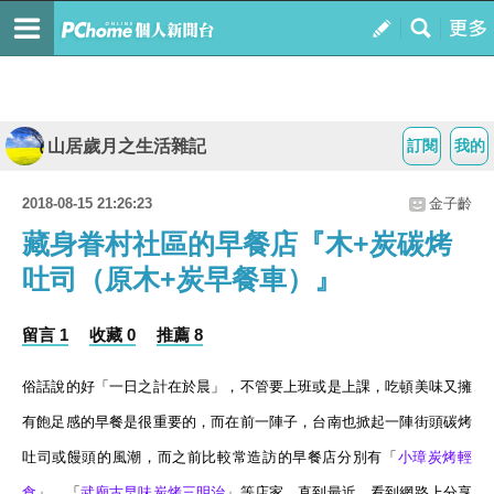
山居歲月之生活雜記
訂閱
我的
2018-08-15 21:26:23
金子齡
藏身眷村社區的早餐店『木+炭碳烤
吐司（原木+炭早餐車）』
留言 1
收藏 0
推薦 8
俗話說的好「一日之計在於晨」，
不管要上班或是上課，吃頓美味又擁
有飽足感的早餐是很重要的，
而在前一陣子，台南也掀起一陣街頭碳烤
吐司或饅頭的風
潮，而之前比較常造訪的早餐店分別有「
小
璋
炭
烤
輕
食
」、「
武廟
古早
味
炭
烤
三
明治
」等店家，直到最近，看到網路上分享