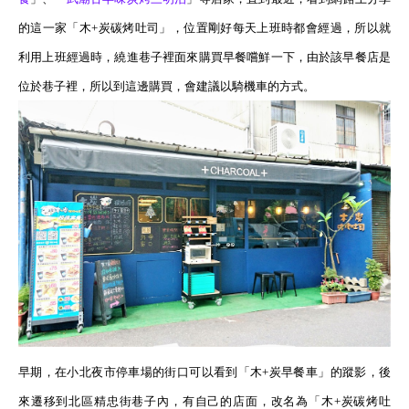
的這一家「木
+
炭碳烤吐司」，位置剛好每天上班時都會經過，所以就
利用上班經過時，繞進巷子裡面來購買早餐嚐鮮一下，由於該早餐店是
位於巷子裡，所以到這邊購買，會建議以騎機車的方式。
早期，在小北夜市停車場的街口可以看到「木
+
炭早餐車」的蹤影，後
來遷移到北區精忠街
巷子內，有自己的店面，改名為「木
+
炭碳烤吐