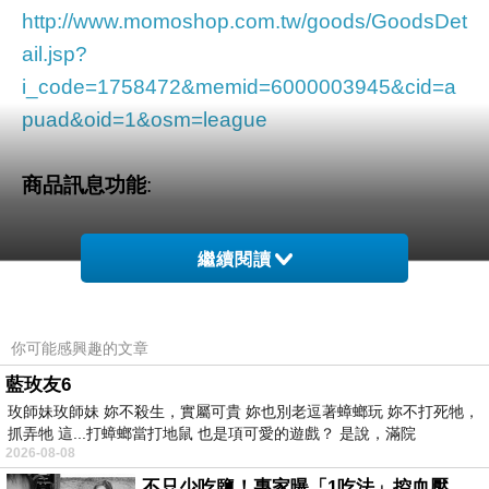
http://www.momoshop.com.tw/goods/GoodsDet
ail.jsp?
i_code=1758472&memid=6000003945&cid=a
puad&oid=1&osm=league
商品訊息功能
:
繼續閱讀
品號：1758472
你可能感興趣的文章
輕鬆卸妝創造完美肌膚關鍵
藍玫友6
玫師妹玫師妹 妳不殺生，實屬可貴 妳也別老逗著蟑螂玩 妳不打死牠，
眼唇彩妝及清潔一次完成
抓弄牠 這...打蟑螂當打地鼠 也是項可愛的遊戲？ 是說，滿院
甜白柚菁華增添細緻與滑嫩
2026-08-08
洗後水嫩及光滑
不只少吃鹽！專家曝「1吃法」控血壓、降膽固醇 - 得舒飲食(DASH Diet)