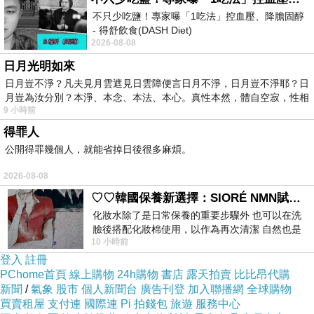
不只少吃鹽！專家曝「1吃法」控血壓、降膽固醇
- 得舒飲食(DASH Diet)
2026-08-08
https://www.facebook.com/dietitiansophia/
posts/157966
日月光明如來
日月豈不淨？凡夫見月雲遮見日雲障便言日月不淨，日月豈不淨耶？日
月豈為汝分別？本淨、本念、本法、本心。真性本然，體自空寂，性相
商品訊息描述
:
9 小時前
得罪人
公開得罪幾個人，就能省掉日後很多麻煩。
2026-08-08
♡♡韓國保養新選擇：SIORÉ NMN賦活泡泡化妝水♡♡
化妝水除了是日常保養的重要步驟外 也可以在洗
商品訊息簡述
:
臉後搭配化妝棉使用，以作為再次清潔 自然也是
10 小時前
我的保養必備品項 不過，我對於化妝
登入
註冊
品名: 白雪Snow white 保濕卸妝乳
PChome首頁
線上購物
24h購物
書店
露天拍賣
比比昂代購
容量: 150g
新聞
/
氣象
股市
個人新聞台
廣告刊登
加入聯播網
全球購物
買賣租屋
支付連
國際連
Pi 拍錢包
旅遊
服務中心
成份 : water. Hydrolyzed conchiolion Protein. Sodium