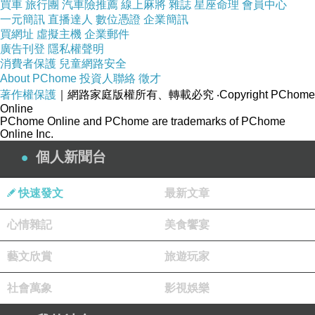
買車
旅行團
汽車險推薦
線上麻將
雜誌
星座命理
會員中心
Hyaluronate .seaweed .aloe vera .cucumber. chamomile.
一元簡訊
直播達人
數位憑證
企業簡訊
買網址
虛擬主機
企業郵件
horsetail .green tea extract. glycerin .propylene glycol usp.
廣告刊登
隱私權聲明
Hydroxyethlcellulose. Methylparaben. phenoxyethanol
消費者保護
兒童網路安全
About PChome
投資人聯絡
徵才
.fragrance
著作權保護
｜網路家庭版權所有、轉載必究
‧Copyright PChome
使用方法: 1. 洗臉後取適量於手心或化妝棉上 輕輕按壓或輕拍
Online
PChome Online and PChome are trademarks of PChome
至吸收
Online Inc.
2. 距離臉部或身體部位約15-20cm處按壓後用手輕輕按壓至吸
個人新聞台
收
注意事項: 使用後如有不適 請停止使用 並諮詢專業人員
快速發文
最新文章
保存方法: 1. 請置於陰涼乾燥處 避免日光照射及高溫
心情雜記
美食饗宴
製造日期: 標示於包裝上 保存期限: 3年
容量 : 如包裝上標示
藝文欣賞
旅遊玩家
社會萬象
影視娛樂