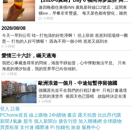
【2026-6廣島】Day 6 福岡博多血拼 與機場接送少年司機深夜對談
這次學潮引發社會階層、朝野政黨甚至政黨內部
連四晚都住東橫INN 廣島新幹線口2號店，這間東
橫inn，早餐非常豐盛。 每天菜色都有變化，雖然
的對立，升高到極點，各方互信蕩然無存。王金
22 小時前
看到工作人員拿出料理包加熱，但
平看似勸退學生有功，但留下的是個爛攤子，假
2026/08/08
如學潮後仍延續對立氛圍，「各自表述」沒完沒
今天一早到公司 哇~ 打包清的好乾淨啊！ 但上班前 崽崽到現場掃一圈
恩～ 打包的人好可憐喔！ 因為不用一個小時 崽崽又搞到水
了，則就算學生退場，也不過是把戰場轉進立法
6 小時前
院而已。
愛情三十六計，瞞天過海
我把心事藏進尋常的問候，海面平靜如昔，心中悸動無法平息。 只有
太陽花學運看似逼馬政府退讓，但「人民占國
海底的潮汐知道，我的世界早已向你傾斜。
22 小時前
會」的惡例既開，日後不管哪個執政黨都隨時面
歐洲浪遊一個月 - 中途短暫停留德國
臨「群眾我最大」的挑戰，動不動會有人想「拆
德國原先並不在我們的行程計畫中 只有計畫過境
政府，占國會」。這整個事件的「光榮」集中在
北部的漢堡市 後因天色已昏暗 故臨時決定在漢
4 小時前
堡市吃晚餐和過夜
少數學生身上，收拾殘局的痛苦代價由社會承
登入
註冊
擔！
PChome首頁
線上購物
24h購物
書店
露天拍賣
比比昂代購
新聞
/
氣象
股市
個人新聞台
廣告刊登
加入聯播網
全球購物
買賣租屋
支付連
國際連
Pi 拍錢包
旅遊
服務中心
Roush (迷彩)基本款多口袋水洗工作長褲 (3色)