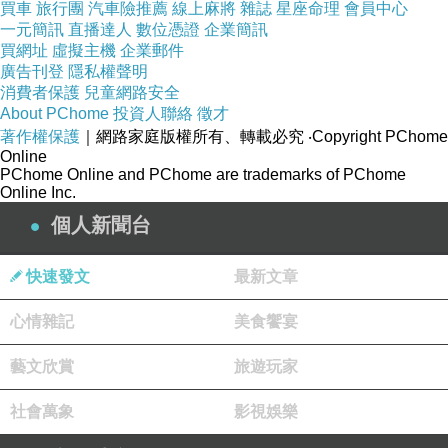
買車
旅行團
汽車險推薦
線上麻將
雜誌
星座命理
會員中心
一元簡訊
直播達人
數位憑證
企業簡訊
買網址
虛擬主機
企業郵件
廣告刊登
隱私權聲明
消費者保護
兒童網路安全
About PChome
投資人聯絡
徵才
商品網址
:
著作權保護
｜網路家庭版權所有、轉載必究
‧Copyright PChome
https://tw.partner.buy.yahoo.com:443/gd/buy?
Online
PChome Online and PChome are trademarks of PChome
mcode=MV92TVFFTzVWMmdNZWZLK1l4cGd
Online Inc.
1K3UwUS81Q00ra1YwT2t6MklYVDRlbVVZPQ
個人新聞台
==&url=https://tw.buy.yahoo.com/gdsale/gdsale
.asp?gdid=4946360
快速發文
最新文章
心情雜記
美食饗宴
商品訊息功能
:
藝文欣賞
旅遊玩家
社會萬象
影視娛樂
◆ROUSH在自我品牌的定義上堅持著平價 x 時
尚的概念