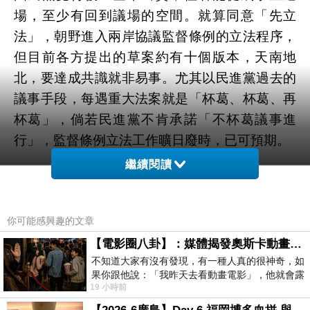
場，至少有回到議場的空間。就算同意「先立
法」，朝野進入兩岸協議監督條例的立法程序，
但目前各方提出的草案約有十個版本，天南地
北，要達成共識就非易事。尤其以民進黨過去的
議事手段，每遇重大法案就是「杯葛、杯葛、再
杯葛」，倘若民進黨不肯承諾「不杯葛議事進
行」，監督條例立法工作曠日廢時，已可預期。
繼續閱讀
在服貿協議審查方面。儘管王金平宣示立法前不
再主持協商，但馬英九總統329宣言的「立法與
你可能感興趣的文章
服貿審查並行」的底線猶在。尤其法律不追溯既
往，服貿協議是否適用新法，還有得好鬧；且重
【電影圈八卦】：媒體揭發奧斯卡動畫項目投票醜聞！好萊塢為什麼看不起動畫電影？
不知道大家有沒有發現，有一種人真的很神奇，如
啟服貿「逐條審查」程序若難以避免，議事廳也
果你跟他說：「我昨天去看動畫電影」，他就會露
必定會成為另一個火藥庫。
19 小時前
出一種慈祥的微笑，然後問你是不是陪小