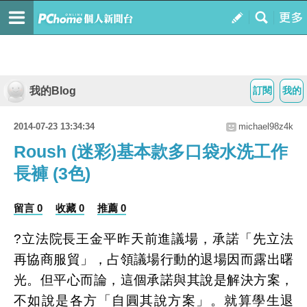
我的Blog
訂閱
我的
2014-07-23 13:34:34
michael98z4k
Roush (迷彩)基本款多口袋水洗工作
長褲 (3色)
留言 0
收藏 0
推薦 0
?立法院長王金平昨天前進議場，承諾「先立法
再協商服貿」，占領議場行動的退場因而露出曙
光。但平心而論，這個承諾與其說是解決方案，
不如說是各方「自圓其說方案」。就算學生退