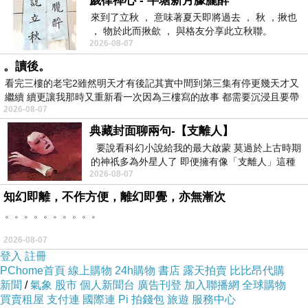
歲律禪心 - 半塘新月朦朧醉
來到了立秋 ， 意味著夏天即將過去 ， 秋 ，揪也
， 物於此而揪歛 ， 與格友分享此立秋聯。
2026-08-07
。讀後。
商品訊息描述
:
看完三樓的老宅2雖然明天才有後記其實中間到第三集有停更幾天才又
繼續 續更讓我那時又重新看一次因為三樓寫的故事 都需要沉浸且要帶
2026-08-07
有
典藏封面聊兩句-【支離人】
要說看科幻小說給我的最大啟蒙 莫過於上古時期
廣穎 SiliconPower SDHC(Class4) 16GB 記憶卡
的神祇多為外星人了 即便擁有像「支離人」這種
2026-08-07
驚世駭俗的神通法門 也未必讀
知幻即離，不作方便，離幻即覺，亦無漸次
。。。。。。。。。。
2026-08-07
登入
註冊
PChome首頁
線上購物
24h購物
書店
露天拍賣
比比昂代購
新聞
/
氣象
股市
個人新聞台
廣告刊登
加入聯播網
全球購物
買賣租屋
支付連
國際連
Pi 拍錢包
旅遊
服務中心