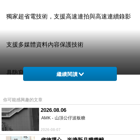
獨家超省電技術，支援高速連拍與高速連續錄影
支援多媒體資料內容保護技術
具防寫開關
繼續閱讀
你可能感興趣的文章
內建音樂保護著作權機能SDMI技術
2026.08.06
AMK - 山頂公仔波板糖
符合RoHS規範
2026-08-07