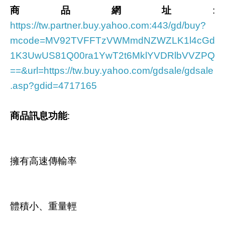
商品網址
:
https://tw.partner.buy.yahoo.com:443/gd/buy?
mcode=MV92TVFFTzVWMmdNZWZLK1l4cGd
1K3UwUS81Q00ra1YwT2t6MklYVDRlbVVZPQ
==&url=https://tw.buy.yahoo.com/gdsale/gdsale
.asp?gdid=4717165
商品訊息功能
:
擁有高速傳輸率
體積小、重量輕