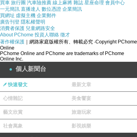
買車
旅行團
汽車險推薦
線上麻將
雜誌
星座命理
會員中心
一元簡訊
直播達人
數位憑證
企業簡訊
買網址
虛擬主機
企業郵件
廣告刊登
隱私權聲明
產品特色:
消費者保護
兒童網路安全
About PChome
投資人聯絡
徵才
著作權保護
｜網路家庭版權所有、轉載必究
‧Copyright PChome
●擁有高速傳輸
Online
PChome Online and PChome are trademarks of PChome
率
Online Inc.
個人新聞台
●體積小、重量
輕的新一代超
快速發文
最新文章
大記憶容量儲
心情雜記
美食饗宴
存裝置
藝文欣賞
旅遊玩家
●支援市面上標
社會萬象
影視娛樂
示SDHC 的高