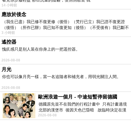
看見你步履輕盈 那些沉重的陰霾，便悄悄散去 我
東京著衣 復古圖騰花紋棉短褲-S.M.L(共一
14 小時前
色)-3004959
應放於後念
（我生已盡）我已修不復更修（後悟）（梵行已立）我已證不復更證
（後悟）（所作已辦）我已知不復更知（後悟）（不受後有）我已斷不
3 小時前
復
遙控器
愧疚感只是别人装在你身上的一把遥控器。
2026-08-08
月光
你也可以像月亮一樣，當一名追隨者和補充者，用弱光關注人間。
2026-08-08
歐洲浪遊一個月 - 中途短暫停留德國
【 TOKYO
德國原先並不在我們的行程計畫中 只有計畫過境
北部的漢堡市 後因天色已昏暗 故臨時決定在漢
FASHION 】
2026-08-08
堡市吃晚餐和過夜