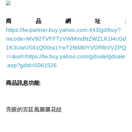
商品網址
:
https://tw.partner.buy.yahoo.com:443/gd/buy?
mcode=MV92TVFFTzVWMmdNZWZLK1l4cGd
1K3UwUS81Q00ra1YwT2t6MklYVDRlbVVZPQ
==&url=https://tw.buy.yahoo.com/gdsale/gdsale
.asp?gdid=5061526
商品訊息功能
:
亮眼的宮廷風圖騰花紋