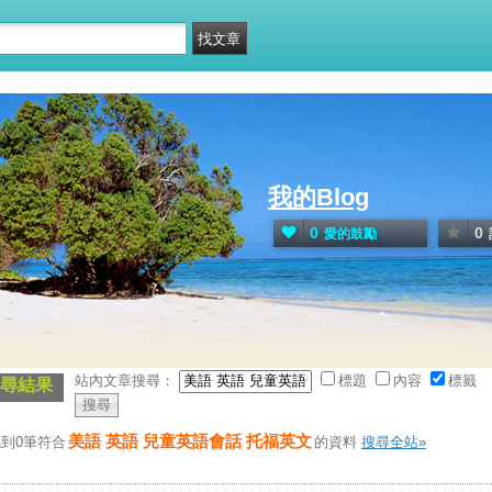
我的Blog
0
0
愛的鼓勵
站內文章搜尋：
標題
內容
標籤
尋結果
美語 英語 兒童英語會話 托福英文
到0筆符合
的資料
搜尋全站»