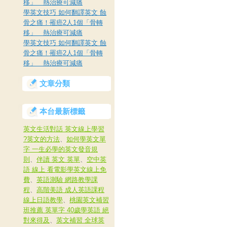
移」 熱治療可減痛
學英文技巧 如何翻譯英文 蝕
骨之痛！罹癌2人1個「骨轉
移」 熱治療可減痛
學英文技巧 如何翻譯英文 蝕
骨之痛！罹癌2人1個「骨轉
移」 熱治療可減痛
文章分類
本台最新標籤
英文生活對話 英文線上學習
?英文的方法
、
如何學英文單
字 一生必學的英文發音規
則
、
伴讀 英文 英單
、
空中英
語 線上 看電影學英文線上免
費
、
英語測驗 網路教學課
程
、
高階美語 成人英語課程
線上日語教學
、
桃園英文補習
班推薦 英單字 40歲學英語 絕
對來得及
、
英文補習 全球英