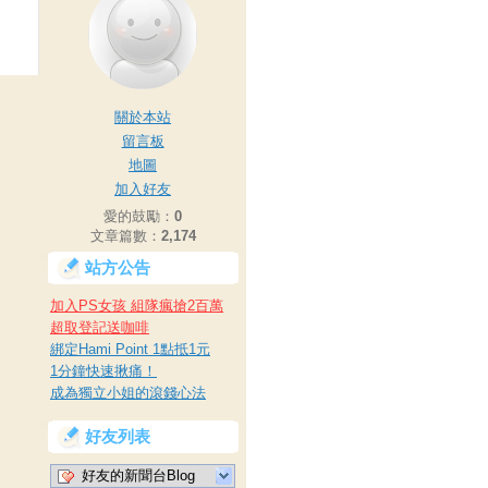
關於本站
留言板
地圖
加入好友
愛的鼓勵：
0
文章篇數：
2,174
站方公告
加入PS女孩 組隊瘋搶2百萬
超取登記送咖啡
綁定Hami Point 1點抵1元
1分鐘快速揪痛！
成為獨立小姐的滾錢心法
好友列表
好友的新聞台Blog