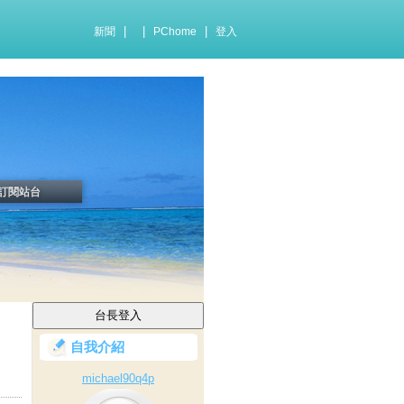
|
|
|
新聞
PChome
登入
訂閱站台
自我介紹
michael90q4p