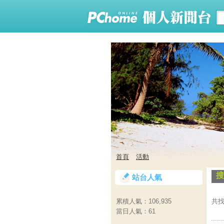
首頁
活動
搜
站台人氣
共找
累積人氣：
106,935
當日人氣：
61