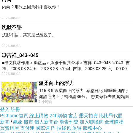
内向？那只是因为我不喜欢你！
取。3.吃粽搭配蔬果：吃完粽子之後，宜搭配一
碗清淡蔬菜湯，以及一份水果，可使飲食更均
2026-08-08
衡。 【健康五穀粽安心食譜】：1,先滷香菇、筍
沈默不語
絲、小黃瓜等蔬菜。 2.預先將五榖米洗淨，用清
沈默不語，其實是已經說了。
水浸泡約4至6小時（或隔夜）。 3.將瀝乾水份的
2026-08-08
五榖米放入鍋中，加入滷香菇以中火拌炒。 4.取
◎吉祥_043~045
粽葉相疊折成漏斗狀填入適量的五穀米鋪平，再
■潘文良著作集＞勵益品＞魚雁千里共今緣＞吉祥_043~045 ▽043_吉
祥。2006.03.24.五 23:38:28 ▽044_吉祥。2006.03.25.六 00:00:
放入筍絲、小黃瓜等蔬菜餡料。最用加入適量的
2026-08-08
五穀米覆蓋餡料，包合粽葉，並以粽繩綁緊粽
溫柔向上的浮力
身。 5.將包好的粽子放入鍋內，加入大量的水煮
115.6.9 溫柔向上的浮力 感恩日記-嗶嗶嗶,J的行
約15至20分鐘，熄火靜置約30分鐘後，好吃的
銷證照考上了補概論86分。 想要做就去做,勵精圖
7 小時前
治大成功,也是表法,堅持和努力
「健康五榖粽」即大功告成。至於腎臟病友又該
登入
註冊
如何健康吃粽？台北慈濟醫院營養師胡芳晴指
PChome首頁
線上購物
24h購物
書店
露天拍賣
比比昂代購
新聞
/
氣象
股市
個人新聞台
廣告刊登
加入聯播網
全球購物
出，目前市售粽子口味均較鹹，對腎臟病友血壓
買賣租屋
支付連
國際連
Pi 拍錢包
旅遊
服務中心
控制非常不好，建議粽子內餡應減少大量食用火