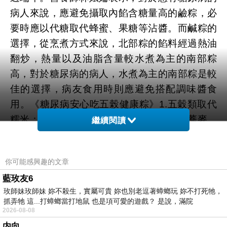
病人來說，應避免攝取內餡含糖量高的鹼粽，必
要時應以代糖取代蜂蜜、果糖等沾醬。而鹹粽的
選擇，從烹煮方式來說，北部粽的餡料經過熱油
翻炒，熱量以及油脂含量較水煮為主的南部粽
高，對於糖尿病的病人，水煮為主的南部粽是較
佳的選擇，病友食用時則應避免搭配調味醬食
用。《糖尿病安心吃五榖健康粽》1.五穀類取代
糯米：將粽子內餡常用的用糙米、燕麥、蕎麥、
繼續閱讀
薏仁、栗子、蓮子、綠豆、紅豆、芋頭、山藥等
五穀養生食材取代。特別是紫米的選用，紫米就
你可能感興趣的文章
是黑糯米，其蛋白質、維生素、鈣、磷、鐵、
藍玫友6
鎂、膳食纖維含量均比一般糯米高，是糖尿病病
玫師妹玫師妹 妳不殺生，實屬可貴 妳也別老逗著蟑螂玩 妳不打死牠，
患在過節時的好選擇。 2.蔬菜入粽：常用的鹹蛋
抓弄牠 這...打蟑螂當打地鼠 也是項可愛的遊戲？ 是說，滿院
黃應避免，改以洋蔥、香菇、竹筍、小黃瓜、紅
2026-08-08
蘿蔔......等等蔬菜取代，增加纖維質含量的攝
内向