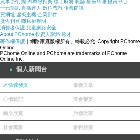
買車
旅行團
汽車險推薦
線上麻將
雜誌
星座命理
會員中心
一元簡訊
直播達人
數位憑證
企業簡訊
腿、菜脯等含鹽高的食物，同時要減少蛋白質食
買網址
虛擬主機
企業郵件
材，盡量以新鮮食物為主，避免攝入過多油脂及
廣告刊登
隱私權聲明
鹽份。建議在食材準備上，可多加一些蔬菜，例
消費者保護
兒童網路安全
About PChome
投資人聯絡
徵才
如：香菇、筍子、蒟蒻、胡蘿蔔等，以增加纖維
著作權保護
｜網路家庭版權所有、轉載必究
‧Copyright PChome
的攝取，且少用調味醬料，降低鹽分攝取，可使
Online
PChome Online and PChome are trademarks of PChome
用新鮮食物的原味，如紅蔥、蒜、香菇等來提
Online Inc.
味。【腎臟病友健康吃粽5原則】：1.選擇白糯米
個人新聞台
粽：因為五穀雜糧粽裡頭的紅豆、薏仁、糙米、
紫米等，均是含磷、鉀成分高的食材，腎友多吃
快速發文
最新文章
恐增加腎臟負擔。2.選擇少油量粽：在選擇時，
心情雜記
美食饗宴
盡量挑選以蒸或水煮的方式來減少用油量。若要
自己DIY，則可包入生白糯米與餡料後，將粽子
藝文欣賞
旅遊玩家
用水煮方式即可。3.減少加工醬料：調味醬料含
社會萬象
影視娛樂
鈉比較高，包括番茄醬、甜辣醬及醬油膏，就相