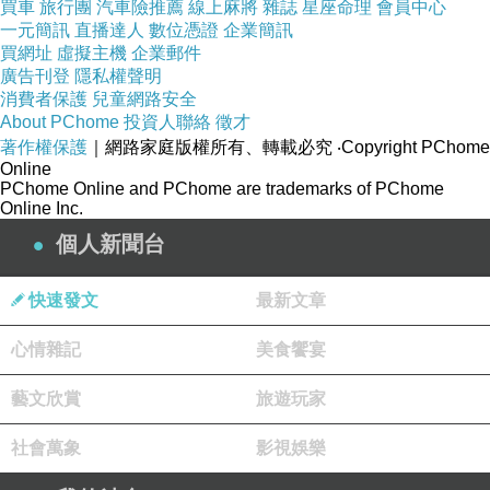
買車
旅行團
汽車險推薦
線上麻將
雜誌
星座命理
會員中心
一元簡訊
學網 國小英文家教
直播達人
數位憑證
企業簡訊
買網址
虛擬主機
企業郵件
立即了解學習英文
廣告刊登
隱私權聲明
免費學英文會話 人際關係心得 台中歌劇院 拆架
消費者保護
兒童網路安全
About PChome
投資人聯絡
徵才
如瓶受好評
著作權保護
｜網路家庭版權所有、轉載必究
‧Copyright PChome
英文講師 英文補習班老師 沒記性？甲狀腺低下
Online
PChome Online and PChome are trademarks of PChome
人變「痴呆」 阿媽誤為失智症
Online Inc.
英文家教時薪 卡通學英語 證人轉被告 李長榮
個人新聞台
董座2千萬交保
快速發文
最新文章
心情雜記
美食饗宴
藝文欣賞
旅遊玩家
社會萬象
影視娛樂