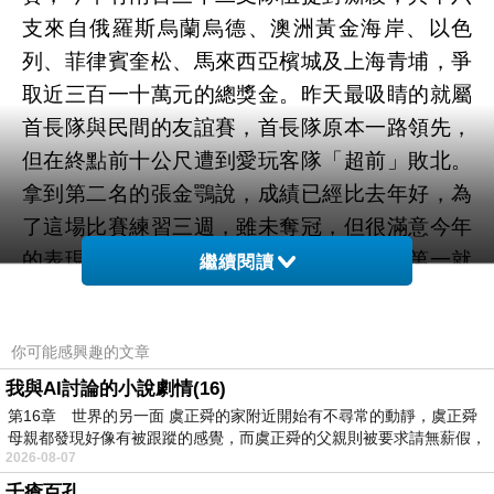
支來自俄羅斯烏蘭烏德、澳洲黃金海岸、以色
列、菲律賓奎松、馬來西亞檳城及上海青埔，爭
取近三百一十萬元的總獎金。昨天最吸睛的就屬
首長隊與民間的友誼賽，首長隊原本一路領先，
但在終點前十公尺遭到愛玩客隊「超前」敗北。
拿到第二名的張金鶚說，成績已經比去年好，為
了這場比賽練習三週，雖未奪冠，但很滿意今年
的表現。「愛玩客」隊長吳鳳賽前承諾拿第一就
繼續閱讀
要裸泳，但他賽後說，現場仍有比賽在進行，他
答應擇期在適當
不花錢學英文網站 中文學習 app
你可能感興趣的文章
地點履行承諾。體育局表示，以往有意參賽隊伍
我與AI討論的小說劇情(16)
不滿二十人，難以組隊，今年龍舟賽區分廿及十
第16章 世界的另一面 虞正舜的家附近開始有不尋常的動靜，虞正舜
人的大、小型龍舟兩組別，昨天各隊卯足全力，
母親都發現好像有被跟蹤的感覺，而虞正舜的父親則被要求請無薪假，
用力划槳，直到最後奮力衝刺，賽事精彩，今、
2026-08-07
明兩天的準決賽及總決賽競爭更加白熱化，值得
千瘡百孔