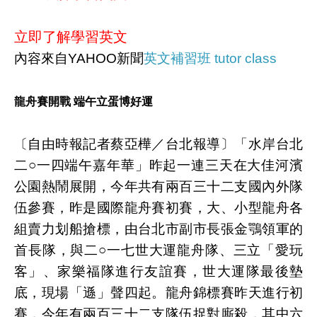
立即了解學習英文
內容來自YAHOO新聞
英文補習班 tutor class
龍舟賽開戰 端午立蛋博好運
〔自由時報記者蔡亞樺／台北報導〕「水岸台北
二○一四端午嘉年華」昨起一連三天在大佳河濱
公園熱鬧展開，今年共有兩百三十二支國內外隊
伍參賽，昨是國際龍舟賽初賽，大、小型龍舟各
組賣力划船搶標，由台北市副市長張金鶚領軍的
首長隊，與二○一七世大運龍舟隊、三立「愛玩
客」、家樂福隊進行友誼賽，世大運隊最後墊
底，現場「遜」聲四起。龍舟錦標賽昨天進行初
賽，今年有兩百三十二支隊伍捉對廝殺，其中六