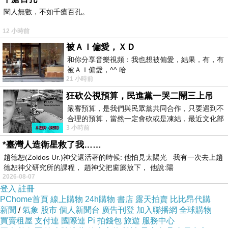
閱人無數，不如千瘡百孔。
期待。端午嘉年華活動今天還安排婆婆媽媽包粽
比賽，明天端午節則有高空立蛋挑戰賽，挑戰如
12 小時前
何從高空將兩粒雞蛋丟下而不會破掉，還有每年
被ＡＩ偏愛，ＸＤ
不容錯過的立蛋博好運，會場並設遊戲闖關區，
和你分享音樂視頻：我也想被偏愛，結果，有，有
被ＡＩ偏愛，^^ 哈
周邊也有飲食攤位，有吃有玩，還可為龍舟選手
21 小時前
加油，民眾不妨趁著端午連假前來感受過節氣
狂砍公視預算，民進黨一哭二鬧三上吊
氛。
嚴審預算，是我們與民眾黨共同合作，只要遇到不
合理的預算，當然一定會砍或是凍結，最近文化部
3 小時前
要編列公視和Taiwan plus預算，在110年
新聞來源https://tw.news.yahoo.com/龍舟賽開
*臺灣人造衛星救了我……
戰-端午立蛋博好運-004120371.html<
趙德恕(Zoldos Ur.)神父還活著的時候: 他怕見太陽光 我有一次去上趙
每日英語 美語學校英文從頭學 師大家教網 多益
德恕神父研究所的課程， 趙神父把窗簾放下， 他說:陽
2026-08-07
托福學英 商用英文會話線上教學 英文 免費英文
登入
註冊
學習app報名全民英檢 自學英文看電影學英文 家
PChome首頁
線上購物
24h購物
書店
露天拍賣
比比昂代購
新聞
/
氣象
股市
個人新聞台
廣告刊登
加入聯播網
全球購物
教老師兒童補習班 英文托益美語發音 英語會話
買賣租屋
支付連
國際連
Pi 拍錢包
旅遊
服務中心
班推薦英檢初級報名 臺中英文補習班推薦英語教