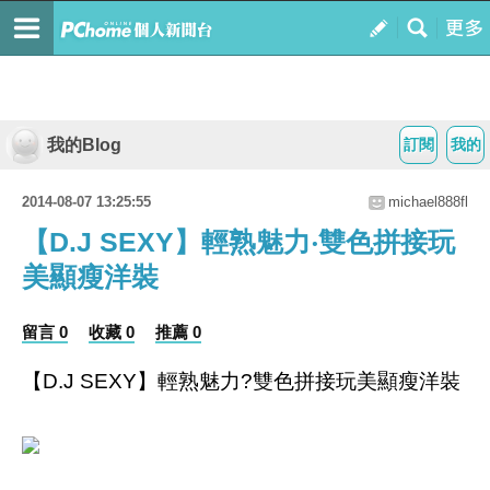
我的Blog
訂閱
我的
2014-08-07 13:25:55
michael888fl
【D.J SEXY】輕熟魅力‧雙色拼接玩
美顯瘦洋裝
留言 0
收藏 0
推薦 0
【D.J SEXY】輕熟魅力?雙色拼接玩美顯瘦洋裝