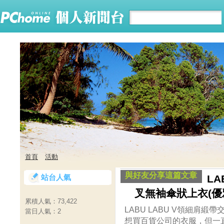
首頁
活動
與好友分享這篇文章
站台人氣
LA
叉無袖傘狀上衣(優
累積人氣：
73,422
LABU LABU V領細肩
當日人氣：
2
想買百貨公司的衣服，但一