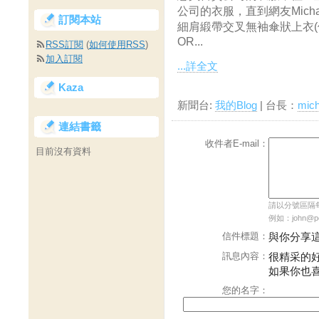
公司的衣服，直到網友Micha
訂閱本站
細肩緞帶交叉無袖傘狀上衣(
OR...
RSS訂閱
(
如何使用RSS
)
加入訂閱
...詳全文
Kaza
新聞台:
我的Blog
| 台長：
mich
連結書籤
收件者E-mail：
目前沒有資料
請以分號區隔每個
例如：john@pch
信件標題：
與你分享
訊息內容：
很精采的
如果你也
您的名字：