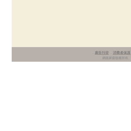
廣告刊登
消費者保護
．
．
網路家庭版權所有、轉載必究