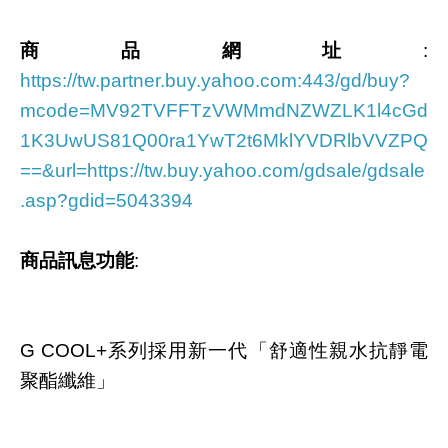
商品網址
:
https://tw.partner.buy.yahoo.com:443/gd/buy?
mcode=MV92TVFFTzVWMmdNZWZLK1l4cGd
1K3UwUS81Q00ra1YwT2t6MklYVDRlbVVZPQ
==&url=https://tw.buy.yahoo.com/gdsale/gdsale
.asp?gdid=5043394
商品訊息功能
:
G COOL+系列採用新一代「舒適性親水抗靜電
聚酯纖維」