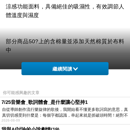
涼感功能面料，具備絕佳的吸濕性，有效調節人
體溫度與濕度
部分商品50?上的含棉量並添加天然棉質於布料
中
繼續閱讀
你可能感興趣的文章
商品訊息描述
:
7/25音樂會_歌詞體會_是什麼讓心堅持1
自從導師創作流行樂旋律的歌後，我開始看不懂更多歌詞寫的意思，真
真切切感受到什麼是：每個字都認識，串起來就是抓破頭時間！絕對不
2026-08-09
GIORDANO 男裝G-Cool涼感系列口袋短褲-66海
我與AI討論的小說劇情(19)