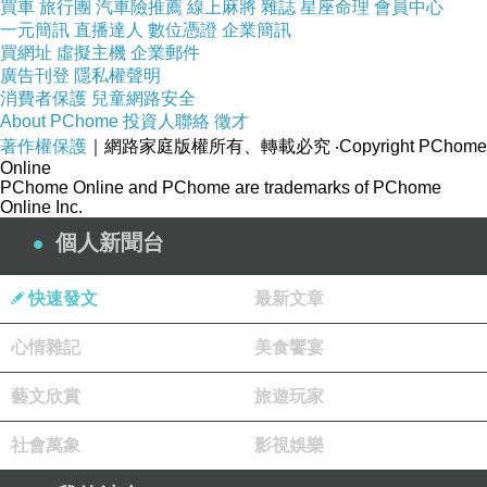
買車
旅行團
汽車險推薦
線上麻將
雜誌
星座命理
會員中心
一元簡訊
直播達人
數位憑證
企業簡訊
買網址
虛擬主機
企業郵件
涼感功能面
廣告刊登
隱私權聲明
料，具備絕
消費者保護
兒童網路安全
About PChome
投資人聯絡
徵才
佳的吸濕
著作權保護
｜網路家庭版權所有、轉載必究
‧Copyright PChome
性，有效調
Online
PChome Online and PChome are trademarks of PChome
節人體溫度
Online Inc.
與濕度
個人新聞台
部分商品50?
快速發文
最新文章
上的含棉量
心情雜記
美食饗宴
並添加天然
棉質於布料
藝文欣賞
旅遊玩家
中
社會萬象
影視娛樂