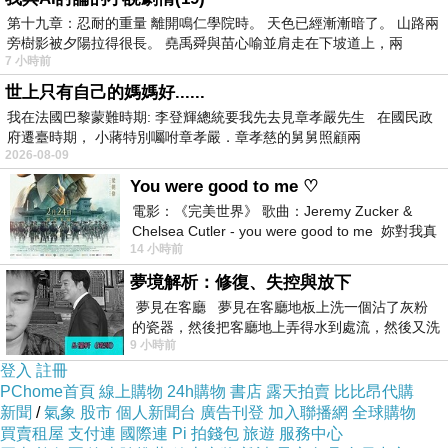
軍寶藍
第十九章：忍耐的重量 離開鳴仁學院時。 天色已經漸漸暗了。 山路兩
旁樹影被夕陽拉得很長。 堯禹舜與苗心喻並肩走在下坡道上，兩
7 小時前
世上只有自己的媽媽好......
我在法國巴黎蒙難時期: 李登輝總統要我先去見章孝嚴先生 在國民政
府遷臺時期， 小蔣特別囑咐章孝嚴．章孝慈的舅舅照顧兩
2026-08-09
You were good to me ♡
電影：《完美世界》 歌曲：Jeremy Zucker &
Chelsea Cutler - you were good to me 妳對我真
14 小時前
好 因
夢境解析：修復、失控與放下
夢見在客廳 夢見在客廳地板上洗一個沾了灰粉
G COOL+系
的瓷器，然後把客廳地上弄得水到處流，然後又洗
9 小時前
一頂棒球潮帽，後來發現帽
列採用新一
登入
註冊
代「舒適性
PChome首頁
線上購物
24h購物
書店
露天拍賣
比比昂代購
新聞
/
氣象
股市
個人新聞台
廣告刊登
加入聯播網
全球購物
親水抗靜電
買賣租屋
支付連
國際連
Pi 拍錢包
旅遊
服務中心
聚酯纖維」