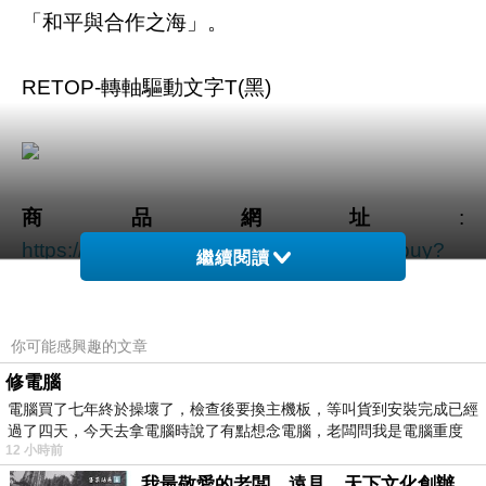
「和平與合作之海」。
RETOP-轉軸驅動文字T(黑)
商品網址
:
https://tw.partner.buy.yahoo.com:443/gd/buy?
繼續閱讀
mcode=MV92TVFFTzVWMmdNZWZLK1l4cGd
1K3UwUS81Q00ra1YwT2t6MklYVDRlbVVZPQ
==&url=https://tw.buy.yahoo.com/gdsale/gdsale
你可能感興趣的文章
.asp?gdid=5021169
修電腦
電腦買了七年終於操壞了，檢查後要換主機板，等叫貨到安裝完成已經
過了四天，今天去拿電腦時說了有點想念電腦，老闆問我是電腦重度
商品訊息功能
:
12 小時前
我最敬愛的老闆、遠見．天下文化創辦人高希均教授