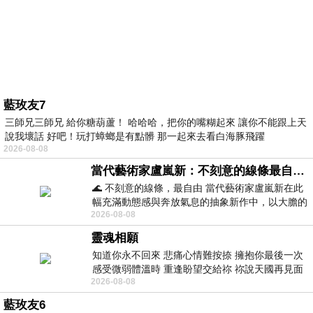
藍玫友7
三師兄三師兄 給你糖葫蘆！ 哈哈哈，把你的嘴糊起來 讓你不能跟上天
說我壞話 好吧！玩打蟑螂是有點髒 那一起來去看白海豚飛躍
2026-08-08
當代藝術家盧嵐新：不刻意的線條最自由，讓色彩流動、筆觸自己說話
🌊 不刻意的線條，最自由 當代藝術家盧嵐新在此
幅充滿動態感與奔放氣息的抽象新作中，以大膽的
2026-08-08
藍色顏料在白色畫布上揮灑、壓印與流淌
靈魂相願
知道你永不回來 悲痛心情難按捺 擁抱你最後一次
感受微弱體溫時 重逢盼望交給祢 祢說天國再見面
2026-08-08
此刻忍淚說別離 他日靈魂再
藍玫友6