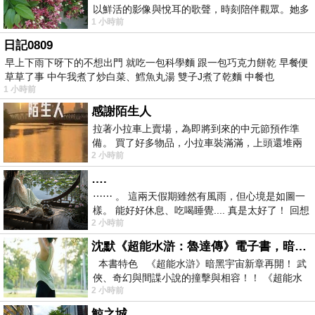
以鮮活的影像與悅耳的歌聲，時刻陪伴觀眾。她多
1 小時前
才多藝、陽光開朗的形象，不僅保留在電影
日記0809
早上下雨下呀下的不想出門 就吃一包科學麵 跟一包巧克力餅乾 早餐便
草草了事 中午我煮了炒白菜、鱈魚丸湯 雙子J煮了乾麵 中餐也
1 小時前
感謝陌生人
拉著小拉車上賣場，為即將到來的中元節預作準
備。 買了好多物品，小拉車裝滿滿，上頭還堆兩
2 小時前
紙箱。 雖辛苦了點，這點程度我一個人搬
….
⋯⋯ 。 這兩天假期雖然有風雨，但心境是如圖一
樣。 能好好休息、吃喝睡覺.... 真是太好了！ 回想
2 小時前
起來，以前根本就很難有這
沈默《超能水滸：魯達傳》電子書，暗黑宇宙新章，一一五年八月璀璨上架！
本書特色 《超能水滸》暗黑宇宙新章再開！ 武
俠、奇幻與間諜小說的撞擊與相容！！ 《超能水
2 小時前
滸》系列第四部
鯨之城