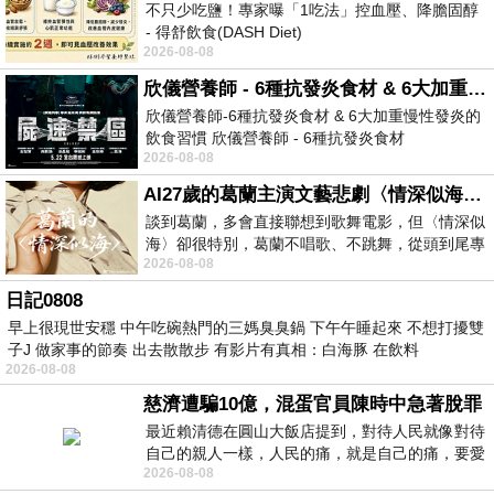
不只少吃鹽！專家曝「1吃法」控血壓、降膽固醇
- 得舒飲食(DASH Diet)
2026-08-08
https://www.facebook.com/dietitiansophia/
posts/157966
欣儀營養師 - 6種抗發炎食材 & 6大加重慢性發炎的飲食習慣
欣儀營養師-6種抗發炎食材 & 6大加重慢性發炎的
飲食習慣 欣儀營養師 - 6種抗發炎食材
2026-08-08
https://www.facebook.com/photo/?fbid=147
AI27歲的葛蘭主演文藝悲劇〈情深似海〉 #戀上老電影 #葛蘭 #粟子
談到葛蘭，多會直接聯想到歌舞電影，但〈情深似
海〉卻很特別，葛蘭不唱歌、不跳舞，從頭到尾專
2026-08-08
心演戲。拍攝期間，經常工作超過12個鐘
日記0808
早上很現世安穩 中午吃碗熱門的三媽臭臭鍋 下午午睡起來 不想打擾雙
子J 做家事的節奏 出去散散步 有影片有真相：白海豚 在飲料
2026-08-08
慈濟遭騙10億，混蛋官員陳時中急著脫罪
最近賴清德在圓山大飯店提到，對待人民就像對待
自己的親人一樣，人民的痛，就是自己的痛，要愛
2026-08-08
民如親，說的這麼好聽，實際上根本沒做