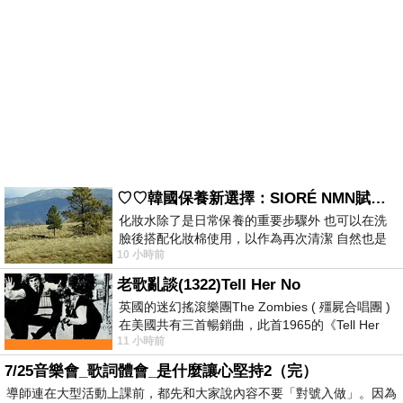
♡♡韓國保養新選擇：SIORÉ NMN賦活泡泡化妝水♡♡
化妝水除了是日常保養的重要步驟外 也可以在洗
臉後搭配化妝棉使用，以作為再次清潔 自然也是
10 小時前
我的保養必備品項 不過，我對於化妝
老歌亂談(1322)Tell Her No
英國的迷幻搖滾樂團The Zombies ( 殭屍合唱團 )
在美國共有三首暢銷曲，此首1965的《Tell Her
11 小時前
No》即為其中之一，在告示牌百大單曲
7/25音樂會_歌詞體會_是什麼讓心堅持2（完）
導師連在大型活動上課前，都先和大家說內容不要「對號入做」。因為