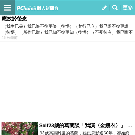
我的
最新文章
應放於後念
（我生已盡）我已修不復更修（後悟）（梵行已立）我已證不復更證
（後悟）（所作已辦）我已知不復更知（後悟）（不受後有）我已斷不
45 分鐘前
復
Self23歲的葛蘭談「我演〈金縷衣〉」 #戀上老電影 #粟子 #葛蘭
93歲高壽離世的葛蘭，雖已息影逾60年，卻始終