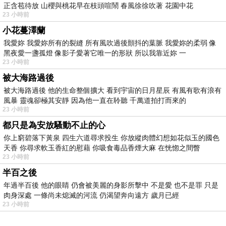
正含苞待放 山櫻與桃花早在枝頭喧鬧 春風徐徐吹著 花園中花
23 小時前
小花蔓澤蘭
我愛妳 我愛妳所有的裂縫 所有風吹過後顫抖的葉脈 我愛妳的柔弱 像
黑夜愛一盞孤燈 像影子愛著它唯一的形狀 所以我靠近妳 一
23 小時前
被大海路過後
被大海路過後 他的生命整個擴大 看到宇宙的日月星辰 有風有歌有浪有
風暴 靈魂卻極其安靜 因為他一直在聆聽 千萬道拍打而來的
23 小時前
都只是為安放騷動不止的心
你上窮碧落下黃泉 四生六道尋求投生 你放縱肉體幻想如花似玉的國色
天香 你尋求軟玉香紅的慰藉 你吸食毒品香煙大麻 在恍惚之間瞥
23 小時前
半百之後
年過半百後 他的眼睛 仍會被美麗的身影所擊中 不是愛 也不是罪 只是
肉身深處 一條尚未熄滅的河流 仍渴望奔向遠方 歲月已經
23 小時前