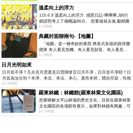
溫柔向上的浮力
115.6.9 溫柔向上的浮力 感恩日記-嗶嗶嗶,J的行
銷證照考上了補概論86分。 想要做就去做,勵精圖
8 小時前
治大成功,也是表法,堅持和努力
典藏封面聊兩句-【地圖】
「地圖」是一種奇妙的東西 將各式各樣的路徑攤
開來 有人看見危機、有人看見財富、有人看見…
8 小時前
從中可以發掘出不同的
日月光明如來
日月豈不淨？凡夫見月雲遮見日雲障便言日月不淨，日月豈不淨耶？日
月豈為汝分別？本淨、本念、本法、本心。真性本然，體自空寂，性相
10 小時前
羅東林鐵：林鐵館(羅東林業文化園區)
想要瞭解太平山林場的歷史文化，目前在羅東林業
文化園區的各場館有展示，如果對林鐵有興趣，可
10 小時前
以到林鐵館。 這裡展示從山下