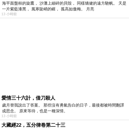
海平面盤桓的旋鷹， 沙灘上細碎的貝殼， 同樣矯健的遠方馳帆。 天是
一片紫藍漆黑， 風寒陡峭的崕， 孤高如傲梅。 月亮
13 小時前
愛情三十六計，借刀殺人
歲月替我說出了答案。 那些沒有勇氣告白的日子，最後都被時間翻譯
成思念。 原來等待，也是一種深情。
13 小時前
大藏經22，五分律卷第二十三