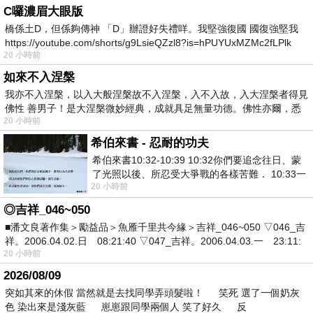
C囉濃眉大眼版
橋係土D，但係夠傳神 「D」辦證好失禮咩。我堅強復國 國復強堅我
https://youtube.com/shorts/g9LsieQZzl8?is=hPUYUxMZMc2fLPlk
20 小時前
如來不入涅槃
我亦不入涅槃，以入大般涅槃故不入涅槃，入不入故，入大涅槃者得見
佛性 善男子！是大涅槃微妙經典，成就具足無量功德。佛性亦爾，悉
20 小時前
希伯來書 - 忍耐的功夫
希伯來書10:32-10:39 10:32你們要追念往日、蒙
了光照以後、所忍受大爭戰的各樣苦難． 10:33一
20 小時前
面被毀謗、遭患難、成了戲景、叫眾人
◎吉祥_046~050
■潘文良著作集＞勵益品＞魚雁千里共今緣＞吉祥_046~050 ▽046_吉
祥。2006.04.02.日 08:21:40 ▽047_吉祥。2006.04.03.一 23:11:
20 小時前
2026/08/09
突如其來的休假 當然就是去找同學弄頭髮啦！ 笑死 選了一個奶灰
色 染出來是淺灰藍 崽崽跟同學兩個人 笑了好久 反