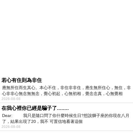
若心有住則為非住
應無所住而生其心。本心不住，非住非非住，應生無所住心，無住，非
心非非心無念無無念，覺心初起，心無初相，覺念念真，心無覺相
2026-08-08
在我心裡你已經是騙子了........
Dear: 我只是隨口問了你什麼時候生日?想說獅子座的你現在八月
了，結果出現了20，我不 可置信地看著這個
2026-08-08