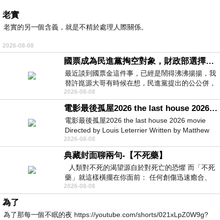
老實
老實的另一個含義，就是不精於處理人際關係。
2026-08-08
國票成為民進黨掏空對象，財政部選擇性失憶
最近談到國票金這件事，已經是鬧得沸沸揚揚，我
替許崑源大哥有時候在想，民進黨提出的公公併，
2026-08-08
其實就是想要國庫通黨庫，鬧出最大的醜
電影最後孤屋2026 the last house 2026 movie
電影最後孤屋2026 the last house 2026 movie
Directed by Louis Leterrier Written by Matthew
2026-08-08
Robinson Starring Greta Lee Wa
典藏封面聊兩句-【不死藥】
人類對不死的渴望源自於對死亡的恐懼 而「不死
藥」就這樣橫擺在你面前： 任何創傷迅速癒合、
2026-08-08
停止衰老、痛覺消失…堪
為了
為了那每一個不眠的夜 https://youtube.com/shorts/021xLpZ0W9g?