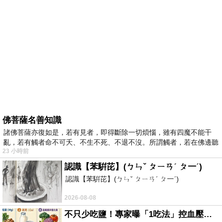
佛菩薩名善知識
諸佛菩薩亦復如是，若有見者，即得斷除一切煩惱，雖有四魔不能干
亂，若有觸者命不可夭、不生不死、不退不沒。所謂觸者，若在佛邊聽
23 小時前
受
認識【苯騈芘】(ㄅㄣˇ ㄆㄧㄢˊ ㄆ一ˊ)
認識【苯騈芘】(ㄅㄣˇ ㄆㄧㄢˊ ㄆ一ˊ)
2026-08-08
不只少吃鹽！專家曝「1吃法」控血壓、降膽固醇 - 得舒飲食(DASH Diet)