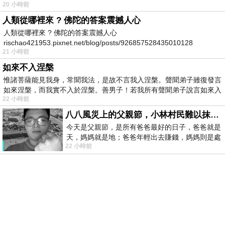
20 小時前
人類從哪裡來 ? 佛陀的答案震撼人心
人類從哪裡來 ? 佛陀的答案震撼人心
rischao421953.pixnet.net/blog/posts/926857528435010128
21 小時前
如來不入涅槃
惟諸菩薩能見我身，常聞我法，是故不言我入涅槃。聲聞弟子雖復發言
如來涅槃，而我實不入於涅槃。善男子！若我所有聲聞弟子說言如來入
22 小時前
八八風災上的父親節，小林村民難以抹滅的痛
今天是父親節，是所有爸爸最好的日子，爸爸就是
天，媽媽就是地；爸爸年輕出去賺錢，媽媽則是處
22 小時前
理家務，職業不分高低貴賤，只有人品才