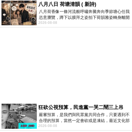
八月八日 荷塘清韻 ( 新詩)
八月荷香像一條河流般呼嘯奔騰奔向季節塘心任我
恣意瀏覽，蹲下以膜拜之姿拍下荷韻雅姿轉身離開
2026-08-08
時我把美麗的遐想掛在亭亭葉柄上盼望
狂砍公視預算，民進黨一哭二鬧三上吊
嚴審預算，是我們與民眾黨共同合作，只要遇到不
合理的預算，當然一定會砍或是凍結，最近文化部
2026-08-08
要編列公視和Taiwan plus預算，在110年