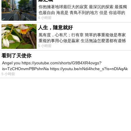
你抱擁著地球最巨大的寂寞 最深沉的探索 最孤獨
也最自由 海底是 青鳥不到的地方 但是 你追尋的
4 小時前
幸福 可以比珍珠更
人生，隨意就好
風有度，心有尺；行有章 簡單的事重複做是專家
重複的事用心做是贏家 生活無論怎麼選都有遺憾
5 小時前
所以開心就好 生活不會辜負認真
看到了天使你
Angel you https://youtube.com/shorts/G9B4XR4ovgs?
is=TzCHOnvmPBPshnNa https://youtu.be/nNdi4hche_s?is=nDIAqAk
5 小時前