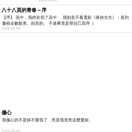
2026-08-08
年人臉孔」的畫了。 六月底
八十八頁的青春～序
【序】 高中，我終於寫了高中 我刻意不看電影《夜校女生》，直到
書稿全數殺青。刻意的。 不過畢竟是替自己寫序（
2026-08-08
傷心
我傷心的不是妳不愛我了，而是我竟然這麼愛妳。
2026-08-08