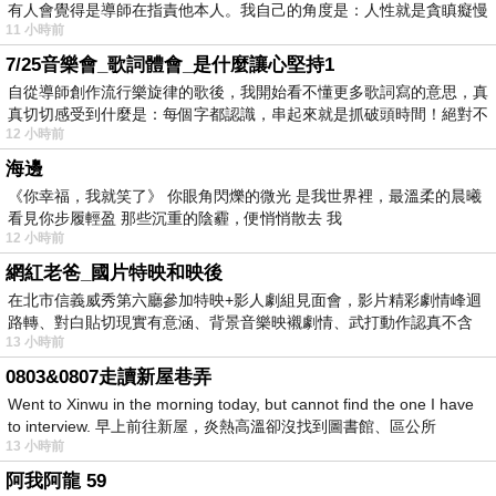
有人會覺得是導師在指責他本人。我自己的角度是：人性就是貪瞋癡慢
11 小時前
7/25音樂會_歌詞體會_是什麼讓心堅持1
自從導師創作流行樂旋律的歌後，我開始看不懂更多歌詞寫的意思，真
真切切感受到什麼是：每個字都認識，串起來就是抓破頭時間！絕對不
12 小時前
海邊
《你幸福，我就笑了》 你眼角閃爍的微光 是我世界裡，最溫柔的晨曦
看見你步履輕盈 那些沉重的陰霾，便悄悄散去 我
12 小時前
網紅老爸_國片特映和映後
在北市信義威秀第六廳參加特映+影人劇組見面會，影片精彩劇情峰迴
路轉、對白貼切現實有意涵、背景音樂映襯劇情、武打動作認真不含
13 小時前
糊、
0803&0807走讀新屋巷弄
Went to Xinwu in the morning today, but cannot find the one I have
to interview. 早上前往新屋，炎熱高溫卻沒找到圖書館、區公所
13 小時前
阿我阿龍 59