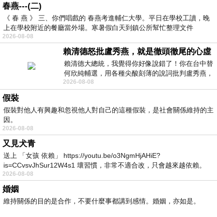
春燕---(二)
《 春 燕 》 三、你們唱戲的 春燕考進輔仁大學。平日在學校工讀，晚
上在學校附近的餐廳當外場。寒暑假白天到鎮公所幫忙整理文件
2026-08-08
賴清德怒批盧秀燕，就是徹頭徹尾的心虛
賴清德大總統，我覺得你好像說錯了！你在台中替
何欣純輔選，用各種尖酸刻薄的說詞批判盧秀燕，
2026-08-08
罵她施政滿意度輸給陳其邁，甚至還說盧
假裝
假裝對他人有興趣和忽視他人對自己的這種假裝，是社會關係維持的主
因。
2026-08-08
又見犬青
送上 「女孩 依賴」 https://youtu.be/o3NgmHjAHiE?
is=CCvsvJhSur12W4s1 壞習慣，非常不適合改，只會越來越依賴。
2026-08-08
我害怕的
婚姻
維持關係的目的是合作，不要什麼事都講到感情。婚姻，亦如是。