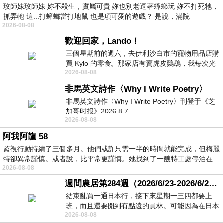
玫師妹玫師妹 妳不殺生，實屬可貴 妳也別老逗著蟑螂玩 妳不打死牠，
抓弄牠 這...打蟑螂當打地鼠 也是項可愛的遊戲？ 是說，滿院
2026-08-08
歡迎回家，Lando！
三個星期前的週六，去伊利沙白市的寵物用品店購
買 Kylo 的零食。那家店有賣虎皮鸚鵡，我每次光
2026-08-08
顧都會去看一下。他們偶爾會引進 C
非馬英文詩作〈Why I Write Poetry〉
非馬英文詩作〈Why I Write Poetry〉刊登于《芝
加哥时报》2026.8.7
2026-08-08
阿我阿龍 58
監視行動持續了三個多月。他們或許只需一半的時間就能完成，但梅麗
特卻異常謹慎。或者說，比平常更謹慎。她找到了一艘特工處停泊在
2026-08-08
週間農居第284週（2026/6/23-2026/6/24) 夏至 金黃稻浪洋溢豐收喜悅
結束亂買一通日本行，接下來星期一三四都要上
班，而且還要開到有點遠的員林。可能因為在日本
2026-08-08
花不少錢，星期一出門上班時，心裡沒有一