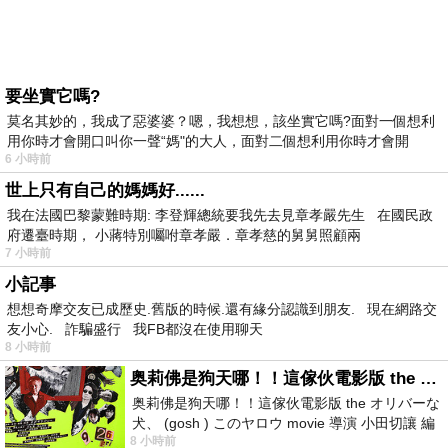
要坐實它嗎?
莫名其妙的，我成了惡婆婆？嗯，我想想，該坐實它嗎?面對一個想利
用你時才會開口叫你一聲“媽"的大人，面對二個想利用你時才會開
6 小時前
世上只有自己的媽媽好......
我在法國巴黎蒙難時期: 李登輝總統要我先去見章孝嚴先生 在國民政
府遷臺時期， 小蔣特別囑咐章孝嚴．章孝慈的舅舅照顧兩
7 小時前
小記事
想想奇摩交友已成歷史.舊版的時候.還有緣分認識到朋友. 現在網路交
友小心. 詐騙盛行 我FB都沒在使用聊天
8 小時前
奥莉佛是狗天哪！！這傢伙電影版 the オリバーな犬、 (gosh ) このヤロウ movie
奥莉佛是狗天哪！！這傢伙電影版 the オリバーな
犬、 (gosh ) このヤロウ movie 導演 小田切讓 編
8 小時前
劇: 小田切讓 主演: 小田切讓