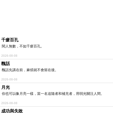
千瘡百孔
閱人無數，不如千瘡百孔。
2026-08-08
醜話
醜話先講在前，麻煩就不會留在後。
2026-08-08
月光
你也可以像月亮一樣，當一名追隨者和補充者，用弱光關注人間。
2026-08-08
成功與失敗