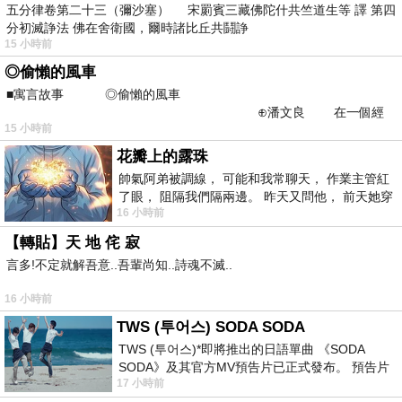
五分律卷第二十三（彌沙塞） 宋罽賓三藏佛陀什共竺道生等 譯 第四
分初滅諍法 佛在舍衛國，爾時諸比丘共鬪諍
15 小時前
◎偷懶的風車
■寓言故事 ◎偷懶的風車
⊕潘文良 在一個經
15 小時前
常颳風的山丘上—&m
花瓣上的露珠
帥氣阿弟被調線， 可能和我常聊天， 作業主管紅
了眼， 阻隔我們隔兩邊。 昨天又問他， 前天她穿
16 小時前
什麼顏色衣服， 不經
【轉貼】天 地 侘 寂
言多!不定就解吾意..吾輩尚知..詩魂不滅..
16 小時前
TWS (투어스) SODA SODA
TWS (투어스)*即將推出的日語單曲 《SODA
SODA》及其官方MV預告片已正式發布。 預告片
17 小時前
一經發布， 就引發了粉絲們對這次夏季回