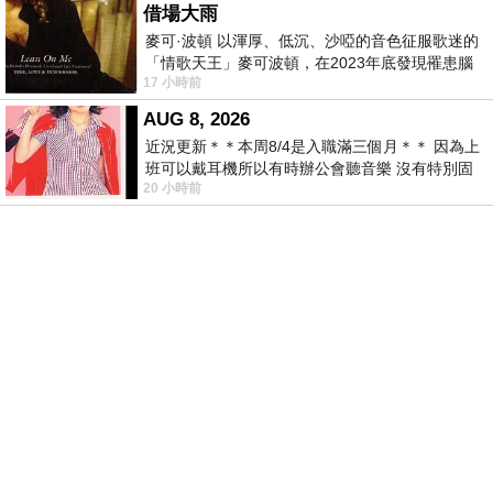
借場大雨
麥可·波頓 以渾厚、低沉、沙啞的音色征服歌迷的
「情歌天王」麥可波頓，在2023年底發現罹患腦
17 小時前
瘤「祈禱早日康復，一切都好」。
AUG 8, 2026
近況更新＊＊本周8/4是入職滿三個月＊＊ 因為上
班可以戴耳機所以有時辦公會聽音樂 沒有特別固
20 小時前
定哪天但就是一周某一天會固定聽'90