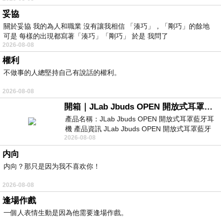
妥協
關於妥協 我的為人和職業 沒有讓我相信 「湊巧」，「剛巧」的餘地
可是 每樣的出現都寫著「湊巧」「剛巧」 於是 我問了
2026-08-08
權利
不做事的人總堅持自己有說話的權利。
2026-08-08
開箱｜JLab Jbuds OPEN 開放式耳罩藍牙耳機 - 設計美學，輕巧、透氣、環境音全物理達成！
產品名稱：JLab Jbuds OPEN 開放式耳罩藍牙耳
機 產品資訊 JLab Jbuds OPEN 開放式耳罩藍牙
2026-08-08
耳機評語：非常有特色，值得喜愛美型工
内向
内向？那只是因为我不喜欢你！
2026-08-08
逢場作戲
一個人表情生動是因為他需要逢場作戲。