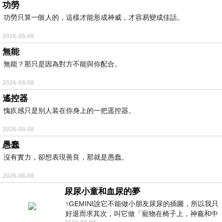
功勞
功勞只算一個人的，這樣才能形成神威，才容易變成佳話。
2026-08-08
無能
無能？那只是因為對方不能與你配合。
2026-08-08
遙控器
愧疚感只是别人装在你身上的一把遥控器。
2026-08-08
愚蠢
沒有實力，卻想表現善良，那就是愚蠢。
2026-08-08
尿尿小童和血尿的夢
↑GEMINI說它不能做小朋友尿尿的插圖，所以我只
好退而求其次，叫它做「寵物在椅子上，神龕和中