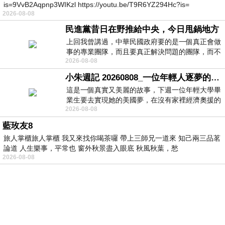
is=9VvB2Aqpnp3WIKzl https://youtu.be/T9R6YZ294Hc?is=
2026-08-08
民進黨昔日在野推給中央，今日甩鍋地方
上回我曾講過，中華民國政府要的是一個真正會做
事的專業團隊，而且要真正解決問題的團隊，而不
2026-08-08
是只會到處甩鍋的雙標團隊，最近民進黨
小朱週記 20260808_一位年輕人逐夢的真實故事
這是一個真實又美麗的故事，下週一位年輕大學畢
業生要去實現她的美國夢，在沒有家裡經濟奧援的
2026-08-08
情況下，靠著自我努力工作累積出國基
藍玫友8
旅人掌櫃旅人掌櫃 我又來找你喝茶囉 帶上三師兄一道來 知己兩三品茗
論道 人生樂事，平常也 窗外秋景盡入眼底 秋風秋葉，愁
2026-08-08