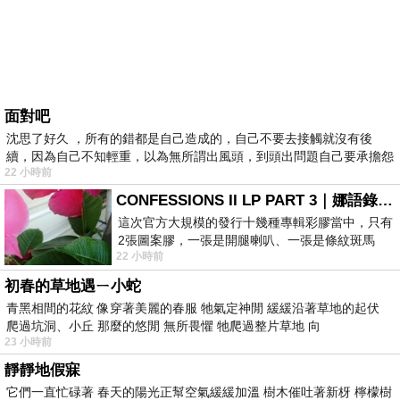
面對吧
沈思了好久 ，所有的錯都是自己造成的，自己不要去接觸就沒有後
續，因為自己不知輕重，以為無所謂出風頭，到頭出問題自己要承擔怨
22 小時前
不
CONFESSIONS II LP PART 3｜娜語錄II LP PART 3
這次官方大規模的發行十幾種專輯彩膠當中，只有
2張圖案膠，一張是開腿喇叭、一張是條紋斑馬
22 小時前
版；目前官網上只剩澳洲商店AU STORE
初春的草地遇ㄧ小蛇
青黑相間的花紋 像穿著美麗的春服 牠氣定神閒 緩緩沿著草地的起伏
爬過坑洞、小丘 那麼的悠閒 無所畏懼 牠爬過整片草地 向
23 小時前
靜靜地假寐
它們一直忙碌著 春天的陽光正幫空氣緩緩加溫 樹木催吐著新枒 檸檬樹