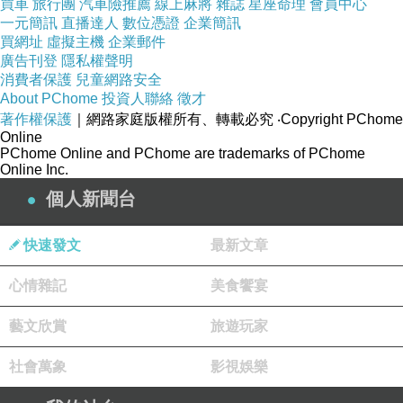
買車
旅行團
汽車險推薦
線上麻將
雜誌
星座命理
會員中心
商品訊息簡述
:
一元簡訊
直播達人
數位憑證
企業簡訊
買網址
虛擬主機
企業郵件
廣告刊登
隱私權聲明
品牌: 戴安娜.珍妮絲
消費者保護
兒童網路安全
About PChome
投資人聯絡
徵才
著作權保護
｜網路家庭版權所有、轉載必究
‧Copyright PChome
材質: 甩紋牛皮
Online
PChome Online and PChome are trademarks of PChome
Online Inc.
尺寸: 30*11*19CM
個人新聞台
附件: 防塵套*1/長揹帶*1/短揹帶*1
快速發文
最新文章
心情雜記
美食饗宴
功能: 手提/肩揹
藝文欣賞
旅遊玩家
A4 : X
社會萬象
影視娛樂
產地: 中國