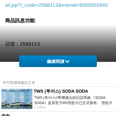
ail.jsp?i_code=2588113&memid=6000003945
商品訊息功能
:
品號：2588113
繼續閱讀
時尚流蘇裝飾
獨特個性皮紋
你可能感興趣的文章
TWS (투어스) SODA SODA
TWS (투어스)*即將推出的日語單曲 《SODA
SODA》及其官方MV預告片已正式發布。 預告片
9 小時前
一經發布， 就引發了粉絲們對這次夏季回
商品訊息描述
: