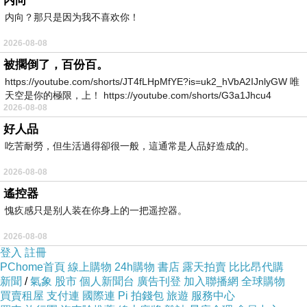
内向
内向？那只是因为我不喜欢你！
2026-08-08
被擱倒了，百份百。
https://youtube.com/shorts/JT4fLHpMfYE?is=uk2_hVbA2IJnlyGW 唯
天空是你的極限，上！ https://youtube.com/shorts/G3a1Jhcu4
2026-08-08
好人品
吃苦耐勞，但生活過得卻很一般，這通常是人品好造成的。
2026-08-08
遙控器
愧疚感只是别人装在你身上的一把遥控器。
2026-08-08
登入
註冊
PChome首頁
線上購物
24h購物
書店
露天拍賣
比比昂代購
新聞
/
氣象
股市
個人新聞台
廣告刊登
加入聯播網
全球購物
買賣租屋
支付連
國際連
Pi 拍錢包
旅遊
服務中心