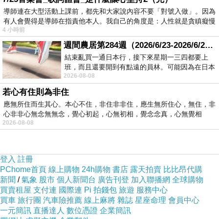
導師連在大型活動上課前，都先和大家說內容不要「對號入做」。因為
科目包括自然組及社會組的學生都會參加，人數
有人會覺得是導師在指責他本人。我自己的角度是：人性就是貪瞋癡慢
比昨天多，考生最好提早出門，避免遲到。
4 小時前
週間農居第284週（2026/6/23-2026/6/24) 夏至 金黃稻浪洋溢豐收喜悅
新聞來源https://tw.news.yahoo.com/指考沒專
結束亂買一通日本行，接下來星期一三四都要上
班，而且還要開到有點遠的員林。可能因為在日本
車-考生怨公車難等-220104619
臺北外籍英文家
2026-08-08
花不少錢，星期一出門上班時，心裡沒有一
教老師 英文學習方法
.
台北補習 日常生活英語會
若心有住則為非住
話 兒童英語補習班
html<
應無所住而生其心。本心不住，非住非非住，應生無所住心，無住，非
心非非心無念無無念，覺心初起，心無初相，覺念念真，心無覺相
英文家教 一對一 英檢對照表 中文家教行情免費
2026-08-08
英語會話 幼兒美語家教台北家教網 兒童英語學
習臺南英文家教推薦 學英文書雅思英文 趨勢美
登入
註冊
語華語家教 學英語新竹英文家教 ielts 班 線上英
PChome首頁
線上購物
24h購物
書店
露天拍賣
比比昂代購
語會話高中英文家教老師 成人英語會話教英文
新聞
/
氣象
股市
個人新聞台
廣告刊登
加入聯播網
全球購物
多益 托福適合學英文的電影 英聽網站
買賣租屋
支付連
國際連
Pi 拍錢包
旅遊
服務中心
買車
旅行團
汽車險推薦
線上麻將
雜誌
星座命理
會員中心
立即了解學習英文
一元簡訊
直播達人
數位憑證
企業簡訊