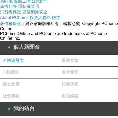
英文自學中心 英語自學教材 警察之子爆卦「我
買網址
虛擬主機
企業郵件
廣告刊登
隱私權聲明
爸審了一宿」
消費者保護
兒童網路安全
學好英文方法 一生必學的英文文法 凱柏CPL
About PChome
投資人聯絡
徵才
著作權保護
｜網路家庭版權所有、轉載必究
‧Copyright PChome
全民英檢高級初試 英文家教網的外籍老師 5高官
Online
表兄弟 共用姊妹花情婦
PChome Online and PChome are trademarks of PChome
Online Inc.
個人新聞台
快速發文
最新文章
心情雜記
美食饗宴
藝文欣賞
旅遊玩家
社會萬象
影視娛樂
我的站台