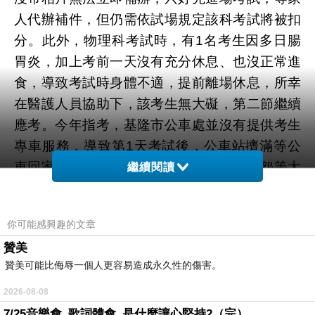
人代辦補件，但仍需依試場規定該科考試將被扣
分。此外，物理科考試時，有1名考生因多日腸
胃炎，加上考前一天沒有充分休息、也沒正常進
食，導致考試時身體不適，提前離場休息，所幸
在醫護人員協助下，該考生無大礙，第二節繼續
應考。今年指考，基隆市公車處並沒有提供考生
專車服務，導致第1天考試後，公車站擠滿等公
車回家的考生，公車班班爆滿，有考生抱怨等太
繼續閱讀
久，乾脆改搭計程車回家。基隆市公車處總站長
表示，由於考生逐年減少，公車處考量原有
你可能感興趣的文章
103、104公車每15分鐘就有一班車，加上基隆
贊美
客運791、R66的車次，足以消化要至海大應考
贊美可能比侮辱一個人更容易造成永久性的傷害。
的考生，所以今年沒有派考生專車。但考生說，
今年學測時還有專車服務，指考卻沒有，進出考
2026-08-08
7/25音樂會_歌詞體會_是什麼讓心堅持2（完）
場還要等公車變得很不方便，今天第2天的考試