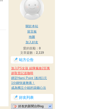
關於本站
留言板
地圖
加入好友
愛的鼓勵：
0
文章篇數：
2,119
站方公告
加入PS女孩 組隊瘋搶2百萬
超取登記送咖啡
綁定Hami Point 1點抵1元
1分鐘快速揪痛！
成為獨立小姐的滾錢心法
好友列表
好友的新聞台Blog