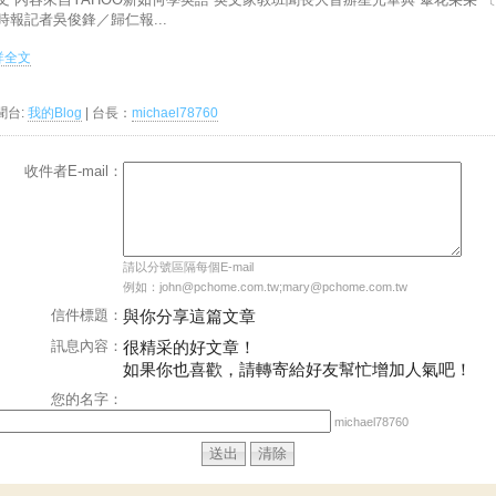
時報記者吳俊鋒／歸仁報...
.詳全文
聞台:
我的Blog
| 台長：
michael78760
收件者E-mail：
請以分號區隔每個E-mail
例如：john@pchome.com.tw;mary@pchome.com.tw
信件標題：
與你分享這篇文章
訊息內容：
很精采的好文章！
如果你也喜歡，請轉寄給好友幫忙增加人氣吧！
您的名字：
michael78760