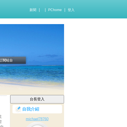
|
|
|
新聞
PChome
登入
訂閱站台
自我介紹
英
michael78760
習
〔自