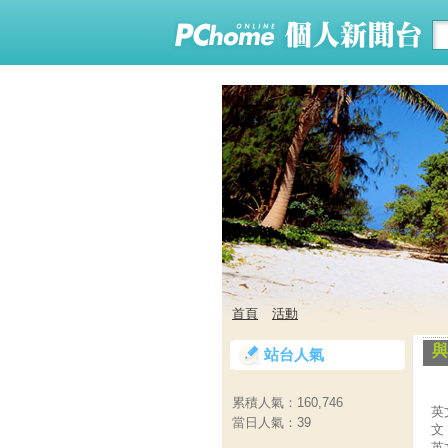
首頁
活動
與
站台人氣
累積人氣：
160,746
英
當日人氣：
39
文
英