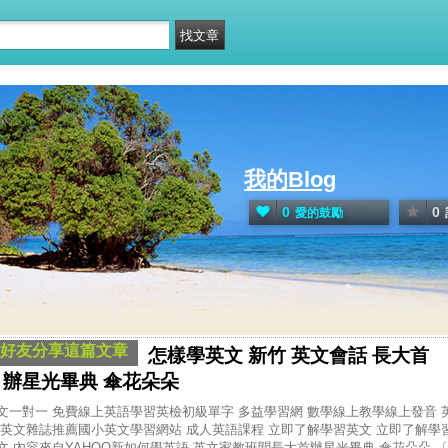
我的Blog
0
0
愛的鼓勵
好友分享這篇文章
怎樣學英文 新竹 英文會話 長大首
辦星光畢典 傘花朵朵
文一對一 免費線上英語學習英檢初級單字 多益學習網 數學線上教學線上發音 
 英文雜誌推薦國小英文學習網站 成人英語課程 立即了解學習英文 立即了解學
文 內容來自YAHOO新如何學英語 英文家教班聞長大首辦星光畢典 傘花朵朵 