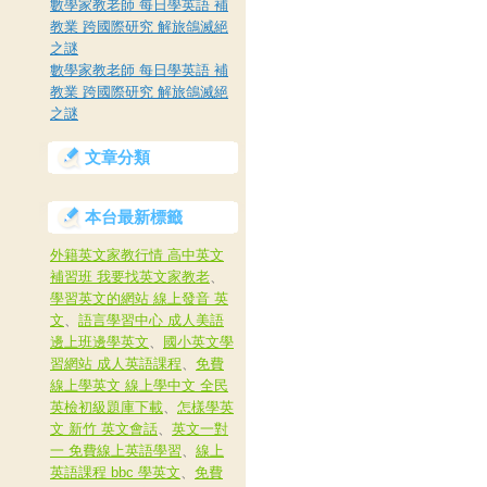
數學家教老師 每日學英語 補
教業 跨國際研究 解旅鴿滅絕
之謎
數學家教老師 每日學英語 補
教業 跨國際研究 解旅鴿滅絕
之謎
文章分類
本台最新標籤
外籍英文家教行情 高中英文
補習班 我要找英文家教老
、
學習英文的網站 線上發音 英
文
、
語言學習中心 成人美語
邊上班邊學英文
、
國小英文學
習網站 成人英語課程
、
免費
線上學英文 線上學中文 全民
英檢初級題庫下載
、
怎樣學英
文 新竹 英文會話
、
英文一對
一 免費線上英語學習
、
線上
英語課程 bbc 學英文
、
免費