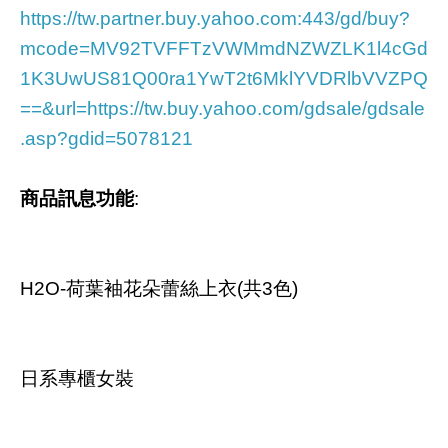
https://tw.partner.buy.yahoo.com:443/gd/buy?
mcode=MV92TVFFTzVWMmdNZWZLK1l4cGd
1K3UwUS81Q00ra1YwT2t6MklYVDRlbVVZPQ
==&url=https://tw.buy.yahoo.com/gdsale/gdsale
.asp?gdid=5078121
商品訊息功能
:
H2O-荷葉袖花朵蕾絲上衣(共3色)
日系專櫃女裝