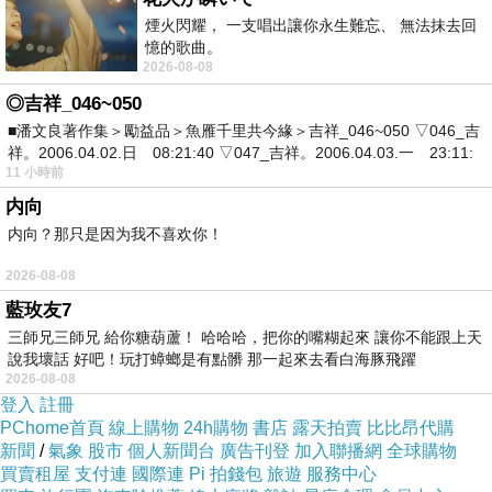
煙火閃耀， 一支唱出讓你永生難忘、 無法抹去回
憶的歌曲。
2026-08-08
◎吉祥_046~050
■潘文良著作集＞勵益品＞魚雁千里共今緣＞吉祥_046~050 ▽046_吉
祥。2006.04.02.日 08:21:40 ▽047_吉祥。2006.04.03.一 23:11:
11 小時前
内向
内向？那只是因为我不喜欢你！
唯美的鏤空
2026-08-08
蕾絲領片，
藍玫友7
以細膩精緻
三師兄三師兄 給你糖葫蘆！ 哈哈哈，把你的嘴糊起來 讓你不能跟上天
的花紋圖
說我壞話 好吧！玩打蟑螂是有點髒 那一起來去看白海豚飛躍
2026-08-08
案，
登入
註冊
PChome首頁
線上購物
24h購物
書店
露天拍賣
比比昂代購
新聞
/
氣象
股市
個人新聞台
廣告刊登
加入聯播網
全球購物
將優雅與氣
買賣租屋
支付連
國際連
Pi 拍錢包
旅遊
服務中心
質表達地絲