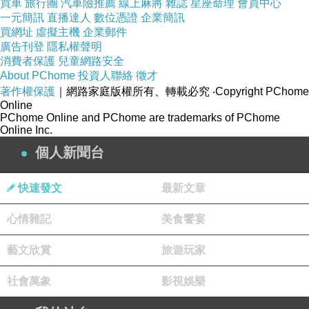
買車
旅行團
汽車險推薦
線上麻將
雜誌
星座命理
會員中心
一元簡訊
直播達人
數位憑證
企業簡訊
絲入扣，雪
買網址
虛擬主機
企業郵件
紡材質的拼
廣告刊登
隱私權聲明
接袖設計，
消費者保護
兒童網路安全
About PChome
投資人聯絡
徵才
著作權保護
｜網路家庭版權所有、轉載必究
‧Copyright PChome
豐富整體造
Online
PChome Online and PChome are trademarks of PChome
行的視覺層
Online Inc.
次，不論約
個人新聞台
會、上班穿
搭都適合！
快速發文
最新文章
心情雜記
美食饗宴
Model 身
高：169cm
藝文欣賞
旅遊玩家
體重：48kg
社會萬象
影視娛樂
三圍：33/
24/ 34.5