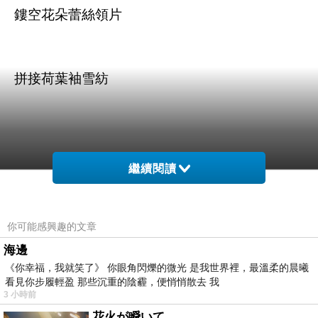
鏤空花朵蕾絲領片
拼接荷葉袖雪紡
繼續閱讀
商品訊息描述
:
你可能感興趣的文章
海邊
《你幸福，我就笑了》 你眼角閃爍的微光 是我世界裡，最溫柔的晨曦
H2O-荷葉袖花朵蕾絲上衣(共3色)
看見你步履輕盈 那些沉重的陰霾，便悄悄散去 我
3 小時前
花火が瞬いて