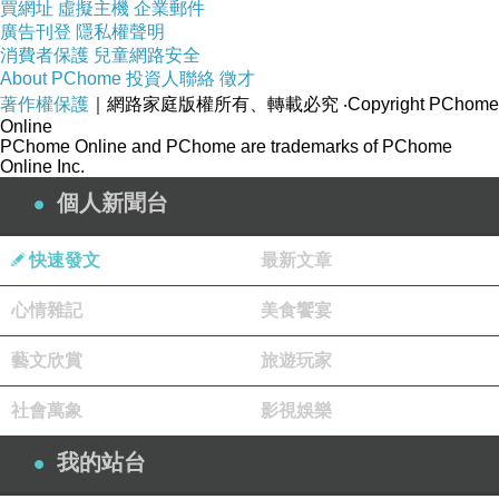
GFBI?F?????o???????
買網址
虛擬主機
企業郵件
廣告刊登
隱私權聲明
英文線上教學網站 看公視學英語 大雪山國家森
消費者保護
兒童網路安全
林遊樂區 住宿通過環保旅館標章
About PChome
投資人聯絡
徵才
著作權保護
｜網路家庭版權所有、轉載必究
‧Copyright PChome
Online
PChome Online and PChome are trademarks of PChome
Online Inc.
個人新聞台
快速發文
最新文章
心情雜記
美食饗宴
藝文欣賞
旅遊玩家
社會萬象
影視娛樂
我的站台