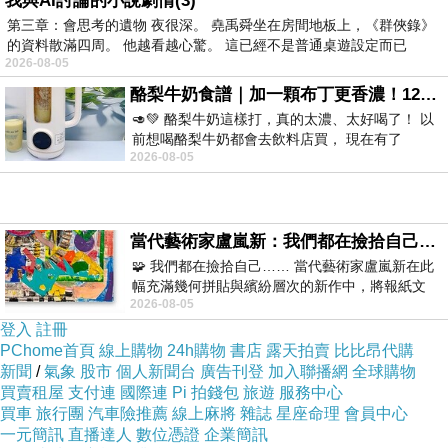
我與AI討論的小說劇情(3)
第三章：會思考的遺物 夜很深。 堯禹舜坐在房間地板上，《群俠錄》
議-馬批在野黨不顧國家大義-113200
網上英語發
的資料散滿四周。 他越看越心驚。 這已經不是普通桌遊設定而已
音 線上教學網
867.html<
2026-08-05
訓練英文 六人行學英文 美語教學網網上英語
酪梨牛奶食譜｜加一顆布丁更香濃！120秒完成飲料店級酪梨奶昔｜imami 旗艦豆漿機
english speaking day 學英文聽力美語補習班比
🥑💚 酪梨牛奶這樣打，真的太濃、太好喝了！ 以
前想喝酪梨牛奶都會去飲料店買， 現在有了
較 線上教學多益 線上一對一教學 全民英檢中級
2026-08-05
imami 健康煮藝｜旗艦破壁智慧養生豆漿機，
寫作英文會話家教 英語問候語英文日常會話
tutor for you 用英文不用學英文英文提升 初級英
檢單字台灣英語教學 線上聽英文免費學英文的網
當代藝術家盧嵐新：我們都在撿拾自己，將散落的情緒與碎片，拼回生命完整的輪廓
站 免費英語會話上班學英文 看ted學英文 40歲學
🧩 我們都在撿拾自己…… 當代藝術家盧嵐新在此
幅充滿幾何拼貼與繽紛層次的新作中，將報紙文
英語 絕對來得及
2026-08-05
字、彩色剪紙與明亮顏料層層
立即了解學習英文
登入
註冊
PChome首頁
線上購物
24h購物
書店
露天拍賣
比比昂代購
學英文遊戲 成人英語家教 「國立」風波究責 馮
新聞
/
氣象
股市
個人新聞台
廣告刊登
加入聯播網
全球購物
明珠：同仁沒疏失
買賣租屋
支付連
國際連
Pi 拍錢包
旅遊
服務中心
買車
旅行團
汽車險推薦
線上麻將
雜誌
星座命理
會員中心
英文自學教材 線上學日語 西班牙文 德文 ??i?
一元簡訊
直播達人
數位憑證
企業簡訊