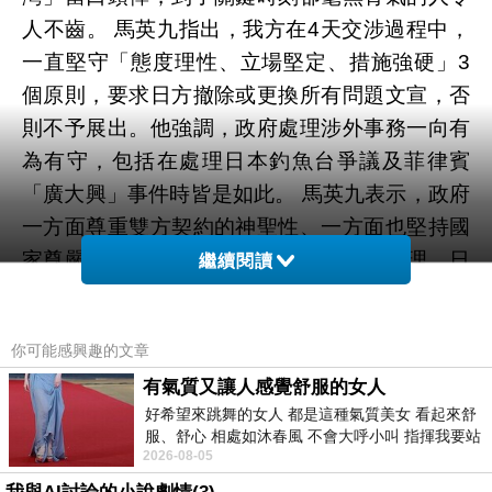
人不齒。 馬英九指出，我方在4天交涉過程中，
一直堅守「態度理性、立場堅定、措施強硬」3
個原則，要求日方撤除或更換所有問題文宣，否
則不予展出。他強調，政府處理涉外事務一向有
為有守，包括在處理日本釣魚台爭議及菲律賓
「廣大興」事件時皆是如此。 馬英九表示，政府
一方面尊重雙方契約的神聖性、一方面也堅持國
家尊嚴絲毫不能退讓，正因為政府妥適處理，日
繼續閱讀
方已將問題文宣與門票即時更換或撤下，日本國
立東京博物館更為此公開道歉，讓展覽如期展
你可能感興趣的文章
開，並受到日本民眾熱烈歡迎。他希望故宮國寶
有氣質又讓人感覺舒服的女人
赴日展覽順利成功，為台、日文化交流開啟新
好希望來跳舞的女人 都是這種氣質美女 看起來舒
頁。
服、舒心 相處如沐春風 不會大呼小叫 指揮我要站
2026-08-05
哪個位子 妳老幾？？
新聞來源https://tw.news.yahoo.com/故宮全銜爭