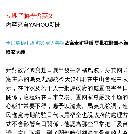
立即了解學習英文
內容來自YAHOO新聞
全民英檢中級初試 成人美語
故宮全銜爭議 馬批在野黨不顧
國家大義
針對故宮國寶赴日展出發生名稱風波，身兼國民
黨主席的馬英九總統今天(24日)在中山會報中表
示，在野黨及若干人士批評政府的處置傷害台日
關係，這種站在日本立場、置國家尊嚴於不顧的
心態非常要不得，應予以譴責。馬英九強調，連
民進黨時期的駐日代表羅福全也說政府的處理方
式不會影響台日關係，他認為那些平常把「愛台
灣」當口頭禪，到了關鍵時刻卻毫無骨氣的人令