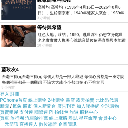
致敬高希均教授
高希均 高希均（1936年4月16日—2026年8月6
日），生於南京市，1949年隨家人來台，1959年
3 小時前
赴美深造並取得經濟發展博士學位。曾任
等待與希望
紅色大地，莊喆，1990。亂世浮生仍想立身處世
老老實實做人撫著心跳聽音辨位依憑直覺與本能鑽
10 小時前
向裂隙的亮處探索另一個心聲另一個共鳴的
藍玫友4
吾老三師兄吾老三師兄 每個人都是一部大藏經 每個心房都是一座寺院
每個視事都是一個觀想 不論大大或小小都自在 心不拘於形
5 小時前
登入
註冊
PChome首頁
線上購物
24h購物
書店
露天拍賣
比比昂代購
新聞
/
氣象
股市
個人新聞台
廣告刊登
加入聯播網
全球購物
買賣租屋
支付連
國際連
Pi 拍錢包
旅遊
服務中心
買車
旅行團
汽車險推薦
線上麻將
雜誌
星座命理
會員中心
一元簡訊
直播達人
數位憑證
企業簡訊