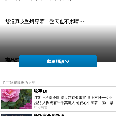
舒適真皮墊腳穿著一整天也不累唷~~
商品訊息描述
:
繼續閱讀
你可能感興趣的文章
AIR SPACE★英倫學院風~復古繫帶雕花牛津平
玫事10
江湖上紛紛擾擾 總是沒有個事實 世上不只一位小
底鞋-米白
娃兒 人間總有千千萬萬人 他們心中有著一座山 梁
15 小時前
山佛山泰華衡恆嵩 一山之高