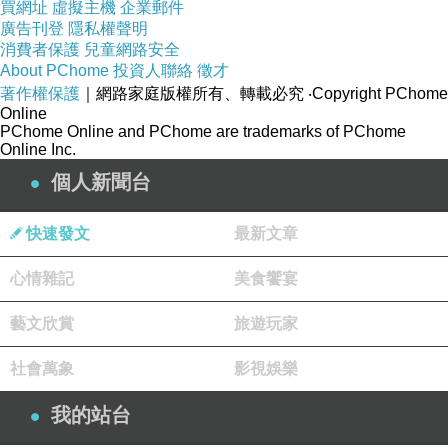
買網址
虛擬主機
企業郵件
廣告刊登
隱私權聲明
消費者保護
兒童網路安全
About PChome
投資人聯絡
徵才
著作權保護
｜網路家庭版權所有、轉載必究
‧Copyright PChome
Online
PChome Online and PChome are trademarks of PChome
Online Inc.
個人新聞台
快速發文
最新文章
心情雜記
美食饗宴
藝文欣賞
旅遊玩家
只要擁有這款百搭牛津鞋
社會萬象
影視娛樂
整個春季都能保有好心情
我的站台