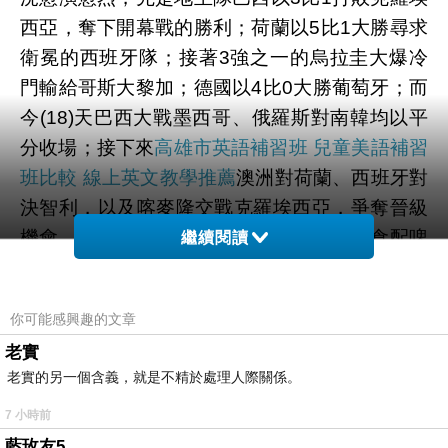
西亞，奪下開幕戰的勝利；荷蘭以5比1大勝尋求
衛冕的西班牙隊；接著3強之一的烏拉圭大爆冷
門輸給哥斯大黎加；德國以4比0大勝葡萄牙；而
今(18)天巴西大戰墨西哥、俄羅斯對南韓均以平
分收場；接下來
高雄市英語補習班 兒童美語補習
班比較 線上英文教學推薦
澳洲對荷蘭、西班牙對
決智利，以及喀麥隆交戰克羅埃西亞，爭奪晉級
機會。要看世足，少不了三五好友大啖美食配啤
繼續閱讀
酒才過癮。TGI FRIDAYS特別在6月29到7月14
日的16強賽事期間，全台5家分餐廳延長營業自
你可能感興趣的文章
當晚23點至隔日早上9點，入場券每張500元，可
老實
全額抵用消費；6月27日到7月18日期間的星期
老實的另一個含義，就是不精於處理人際關係。
五，到全台各分餐廳消費，就能享受最多55折的
優惠。台灣TGI FRIDAYS行銷協理王怡倩表示，
7 小時前
藍玫友5
在延長營業時間推出「經典美食TOP16」及「極