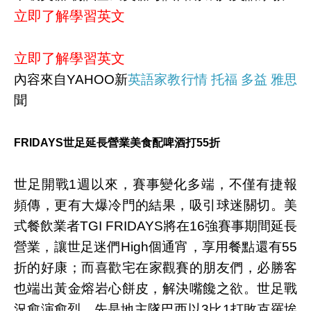
立即了解學習英文
立即了解學習英文
內容來自YAHOO新
英語家教行情 托福 多益 雅思
聞
FRIDAYS世足延長營業美食配啤酒打55折
世足開戰1週以來，賽事變化多端，不僅有捷報
頻傳，更有大爆冷門的結果，吸引球迷關切。美
式餐飲業者TGI FRIDAYS將在16強賽事期間延長
營業，讓世足迷們High個通宵，享用餐點還有55
折的好康；而喜歡宅在家觀賽的朋友們，必勝客
也端出黃金熔岩心餅皮，解決嘴饞之欲。世足戰
況愈演愈烈，先是地主隊巴西以3比1打敗克羅埃