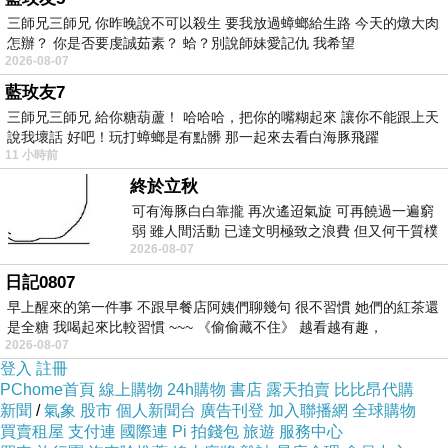
三師兄三師兄 你昨晚說不可以殺生 要我放過蟑螂給生路 今天的燉大肉
致酒款TOP16」。其中，「經典美食TOP16」
怎辦？ 你是否要虔誠茹素？ 蛤？別說師妹愛記仇 我希望
包括經典菜色三式組合、紐約辣雞翅、炭烤豬肋
2026-08-07
排、香脆傑克酥炸肋排、海陸總匯雙饗堡及起司
藍玫友7
三師兄三師兄 給你糖葫蘆！ 哈哈哈，把你的嘴糊起來 讓你不能跟上天
菇菇脆雞堡等16道菜色；而「極致酒款TOP16」
說我壞話 好吧！玩打蟑螂是有點髒 那一起來去看白海豚飛躍
部分除啤酒、Shot外，更推出瑪格麗特、長島冰
11 小時前
茶、經典摩西多、草莓戴克利…等8款特價150元
終於立秋
的調酒。而平時在家和三五好友一同看轉播的麻
可有海豚白白靠攏 再次遙迢氣旋 可再饒過一遍窮
弱 雖人間活動 已達文明極致之浪費 但又何干質樸
吉們，必勝客祭出號稱全台首創會爆料的「黃金
2026-08-07
者 只能白白陪葬
熔岩餅皮」，內含濃郁的巧達起司、滑順的莫瑞
日記0807
拉起司、煙燻雞絲、新鮮菠菜及綿密的法式香蔥
早上醒來的第一件事 不跟早餐店阿姨們聊幾句 很不習慣 她們的紅茶還
是全糖 我喝起來比較習慣 ~~~ 《偷偷藏不住》 越看越有趣，
白醬，外層再灑上帕馬森起司，豐富多層次的口
2026-08-07
感，讓麻吉們一邊關心賽事，一面一口咬下爆料
登入
註冊
美味。只要點購大比薩加價100元、小比薩加80
PChome首頁
線上購物
24h購物
書店
露天拍賣
比比昂代購
新聞
/
氣象
股市
個人新聞台
廣告刊登
加入聯播網
全球購物
元，即可升級為「黃金熔岩餅皮」。注意：未成
買賣租屋
支付連
國際連
Pi 拍錢包
旅遊
服務中心