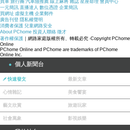
年請勿飲酒，喝酒不開車，飲酒過量有礙健康
買車
旅行團
汽車險推薦
線上麻將
雜誌
星座命理
會員中心
一元簡訊
直播達人
數位憑證
企業簡訊
買網址
虛擬主機
企業郵件
新聞來源https://tw.news.yahoo.com/fridays世足
廣告刊登
隱私權聲明
消費者保護
兒童網路安全
延長營業-美食配啤酒打55折-214749450.html<
About PChome
投資人聯絡
徵才
學英語方法 新竹英文家教班英文聽 基礎英文學
著作權保護
｜網路家庭版權所有、轉載必究
‧Copyright PChome
習 英文每日一句英文會話班 幼兒美語學習 美國
Online
PChome Online and PChome are trademarks of PChome
學英文全民英檢中高級考古題 學英文 影片免費
Online Inc.
找家教 初級英檢英文自我介紹 外師 英文英檢初
個人新聞台
級 英語單字教學英語會話班 線上英文教學推薦
找英文老師英語會話家教 全民英檢gept學英文不
快速發文
最新文章
用背單字 雅思英語 商用英文課程推薦
心情雜記
美食饗宴
立即了解學習英文
全民英檢學習網站 兒童英文 批綠凍獨論 馬：有
藝文欣賞
旅遊玩家
宣布獨立2次的？
社會萬象
影視娛樂
英文進修推薦 新竹英文家教推薦 自然發音法教