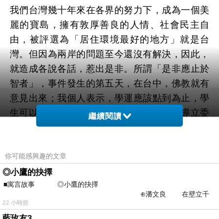
我們台灣幾十年來在各界的努力下，成為一個美
麗的寶島，擁有敦厚善良的人情、社會民主自
由，被評選為「居住環境最好的地方」就是台
灣。但因為兩岸的問題至今還沒有解決，因此，
就造成各說各話，惹出是非。所謂「是非應止於
智者」，事件發生的第五天，在台中，佛教就有
意見出來；我個人表示，學運應該點到為止，學
生可以回校讀書；王金平院長應該出來領導立委
繼續閱讀
開會，使國會正常運作；馬英九總統應該就學生
要求出來安排一個對話，當然，對話的程序、機
制必須經過研究。對於「服貿協議」的內容，至
你可能感興趣的文章
今有人說公平，有人感到不如人意，究竟服貿協
◎小鷹的抉擇
■寓言故事 ◎小鷹的抉擇
議公平與否，我們可愛的學生們清楚其中利害關
⊕潘文良 在壁立千
係了嗎？懂得國家要登高望遠嗎？
22 小時前
仞的懸崖上，有一座遮天蔽
藍玫友3