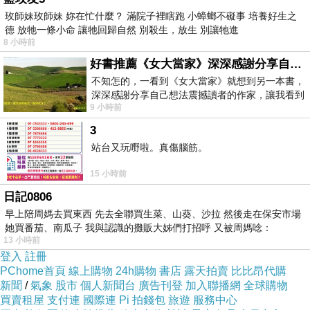
宗教界也不是不關心社會運動，但假如一開始就
玫師妹玫師妹 妳在忙什麼？ 滿院子裡瞎跑 小蟑螂不礙事 培養好生之
德 放牠一條小命 讓牠回歸自然 別殺生，放生 別讓牠進
跟著趕熱鬧發言，就會有人譏評宗教人士不安於
8 小時前
教堂寺廟修行，卻來干涉政治。特別在台灣，社
好書推薦《女大當家》深深感謝分享自己想法震撼讀者的作家，讓我看到不同樣貌的家庭！
會上瀰漫一種錯誤的觀念，覺得政治只容一般人
不知怎的，一看到《女大當家》就想到另一本書，
深深感謝分享自己想法震撼讀者的作家，讓我看到
民參與，宗教人士不能與政治沾上邊，以致宗教
9 小時前
不同樣貌的家庭！ 《女大
人士對自己的立場多有保守。
3
站台又玩嘢啦。真傷腦筋。
李家同教授表示，對宗教界一句話都不講感到失
15 小時前
望，其實，這段期間已有各家媒體報導，宗教不
日記0806
應忙著插上一腳。而事實上，人間福報、人間衛
早上陪周媽去買東西 先去全聯買生菜、山葵、沙拉 然後走在保安市場
視，開始就特別製作有關專題，邀請各方人士發
她買番茄、南瓜子 我與認識的攤販大姊們打招呼 又被周媽唸：
13 小時前
表意見。李教授本人是一名教友，在天主教裡也
登入
註冊
甚有地位，假如以您的地位來聯絡天主教、基督
PChome首頁
線上購物
24h購物
書店
露天拍賣
比比昂代購
教、佛教等共同來參與，或許會有力量的，至少
新聞
/
氣象
股市
個人新聞台
廣告刊登
加入聯播網
全球購物
買賣租屋
支付連
國際連
Pi 拍錢包
旅遊
服務中心
是有誠意的。