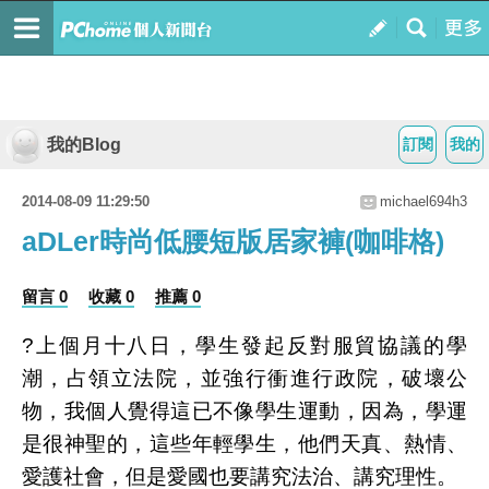
我的Blog
訂閱
我的
2014-08-09 11:29:50
michael694h3
aDLer時尚低腰短版居家褲(咖啡格)
留言 0
收藏 0
推薦 0
?上個月十八日，學生發起反對服貿協議的學
潮，占領立法院，並強行衝進行政院，破壞公
物，我個人覺得這已不像學生運動，因為，學運
是很神聖的，這些年輕學生，他們天真、熱情、
愛護社會，但是愛國也要講究法治、講究理性。