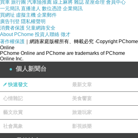
買車
旅行團
汽車險推薦
線上麻將
雜誌
星座命理
會員中心
一元簡訊
直播達人
數位憑證
企業簡訊
買網址
虛擬主機
企業郵件
不過，機會還在，希望我們宗教界本之誠懇，愛
廣告刊登
隱私權聲明
護台灣這塊寶地，呼籲三方面各自節制，不要說
消費者保護
兒童網路安全
About PChome
投資人聯絡
徵才
謊，不要栽贓，不要亂槍打鳥，不要製造矛盾，
著作權保護
｜網路家庭版權所有、轉載必究
‧Copyright PChome
把話說清楚。我的簡單意見是：總統可以和學生
Online
PChome Online and PChome are trademarks of PChome
對話，立委們應該回到立法院開會，學生回到校
Online Inc.
園讀書，充實自我，讓社會回復平靜。我們也希
個人新聞台
望各媒體本諸良知，媒體救台灣，要公義公平，
這才是國家之福。
快速發文
最新文章
心情雜記
美食饗宴
aDLer時尚低腰短版居家褲(咖啡格)
藝文欣賞
旅遊玩家
社會萬象
影視娛樂
商品網址
: