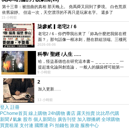
色)
第十三章：被扭曲的真相 那天晚上。 堯禹舜又回到了夢境。 白色荒原
依舊寂靜。 但這一次，天空漂浮的不再只是玩家名字。 還多了
15 小時前
柒參貳▎老宅2 / 6
老宅2 / 6 - 你們帶我出來了「妳為什麼把我留在裡
面？」那句話像一根冰刺，懸在群組頂端。三樓死
2026-08-06
死盯著照片裡的人。那個人確實站在
科學/ 聖經 /人生 .....
哈，怪盜基德也在研究這本書～ _ _ _ _ _ _ _ 一
提起進化論與創造論， 一般人的腦袋裡可能第一
9 小時前
時間就有「 進化論很科
2
加入更新......
嚴選專櫃級100?tton
13 小時前
USA高質感美國棉料
登入
註冊
PChome首頁
線上購物
24h購物
書店
露天拍賣
比比昂代購
新聞
/
氣象
股市
個人新聞台
廣告刊登
加入聯播網
全球購物
棉線扎實，呈現超柔
買賣租屋
支付連
國際連
Pi 拍錢包
旅遊
服務中心
手感與自然彈性，更