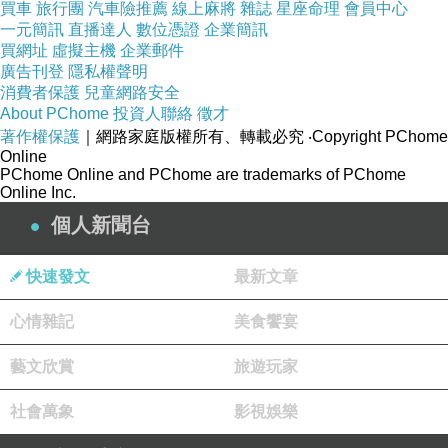
買車
旅行團
汽車險推薦
線上麻將
雜誌
星座命理
會員中心
一元簡訊
加舒適透氣
直播達人
數位憑證
企業簡訊
買網址
虛擬主機
企業郵件
廣告刊登
隱私權聲明
經高溫扭立測試、定
消費者保護
兒童網路安全
About PChome
投資人聯絡
徵才
型處理，衣物不易變
著作權保護
｜網路家庭版權所有、轉載必究
‧Copyright PChome
形
Online
PChome Online and PChome are trademarks of PChome
Online Inc.
領口、袖口及下擺加
個人新聞台
強縫線，車工細膩
快速發文
最新文章
Minidesign 版權所有
心情雜記
美食饗宴
cAll Rights Reserved
藝文欣賞
旅遊玩家
《試穿參考》
社會萬象
影視娛樂