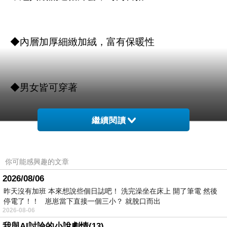
◆內層加厚細緻加絨，富有保暖性
◆男女皆可穿著
繼續閱讀
你可能感興趣的文章
商品訊息描述
:
2026/08/06
昨天沒有加班 本來想說些個日誌吧！ 洗完澡坐在床上 開了筆電 然後
停電了！！ 崽崽當下直接一個三小？ 就脫口而出
2026-08-06
【Minidesign】 八閃玉圖騰厚磅連帽外套(共五
我與AI討論的小說劇情(13)