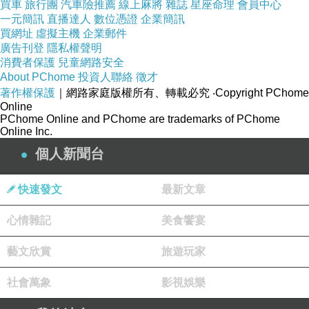
買車
旅行團
汽車險推薦
線上麻將
雜誌
星座命理
會員中心
一元簡訊
直播達人
數位憑證
企業簡訊
買網址
虛擬主機
企業郵件
廣告刊登
隱私權聲明
消費者保護
兒童網路安全
About PChome
投資人聯絡
徵才
著作權保護
｜網路家庭版權所有、轉載必究
‧Copyright PChome
Online
PChome Online and PChome are trademarks of PChome
Online Inc.
【The Body Shop】純淨果香 荔枝潤唇蜜(12ML)
個人新聞台
商品網址
:
快速發文
最新文章
http://www.momoshop.com.tw/goods/GoodsDetail.jsp?
心情雜記
美食饗宴
i_code=2754033&memid=6000003945&cid=apuad&oid=1&os
m=league
藝文欣賞
旅遊玩家
社會萬象
影視娛樂