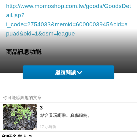
http://www.momoshop.com.tw/goods/GoodsDet
ail.jsp?
i_code=2754033&memid=6000003945&cid=a
puad&oid=1&osm=league
商品訊息功能
:
繼續閱讀
品號：2754033
你可能感興趣的文章
能深層修護易乾燥的唇部肌膚，維
3
使用後雙唇粉嫩晶瑩、散發甜美果
站台又玩嘢啦。真傷腦筋。
17 小時前