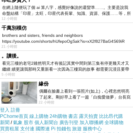
印旺多貴人？
在網上隨便玩了個 ai 算八字，感覺好像說的還蠻準……。主要是說我
命盤結構「印星」太旺，印星代表長輩、知識、資源、保護……等，所
12 小時前
商品訊息描述
:
千萬別模仿
brothers and sisters, friends and neighbors
https://youtube.com/shorts/hUfepoOgSak?is=xX2f827BaG4S69iR
21 小時前
https
。讀後。
商品訊息簡述
:
看完三樓的老宅2雖然明天才有後記其實中間到第三集有停更幾天才又
繼續 續更讓我那時又重新看一次因為三樓寫的故事 都需要沉浸且要帶
5 小時前
有
蘊含粉紅葡萄柚萃取、有機初榨椰子油、百香果花籽油、維他
緣份
命B5、漆樹核果油及蜂蠟等潤澤滋養成份，能深層修護易乾燥
偶爾在臉書上看到一張照片(如上)，心裡忽然明亮
的唇部肌膚，維持長效鎖水保濕。添加雲母珠光微粒，使雙唇
了起來。剛好早上看了一篇「白痴愛做夢」台長寫
22 小時前
的貼文，在回顧年輕時瘋狂愛上
粉嫩晶瑩，散發清新果香。
登入
註冊
PChome首頁
線上購物
24h購物
書店
露天拍賣
比比昂代購
用法：以唇刷、指尖沾取或直接塗於雙唇。
新聞
/
氣象
股市
個人新聞台
廣告刊登
加入聯播網
全球購物
買賣租屋
支付連
國際連
Pi 拍錢包
旅遊
服務中心