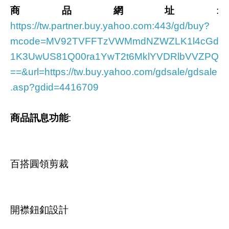
商品網址
:
https://tw.partner.buy.yahoo.com:443/gd/buy?
mcode=MV92TVFFTzVWMmdNZWZLK1l4cGd
1K3UwUS81Q00ra1YwT2t6MklYVDRlbVVZPQ
==&url=https://tw.buy.yahoo.com/gdsale/gdsale
.asp?gdid=4416709
商品訊息功能
:
百搭圓領剪裁
開襟鈕釦設計