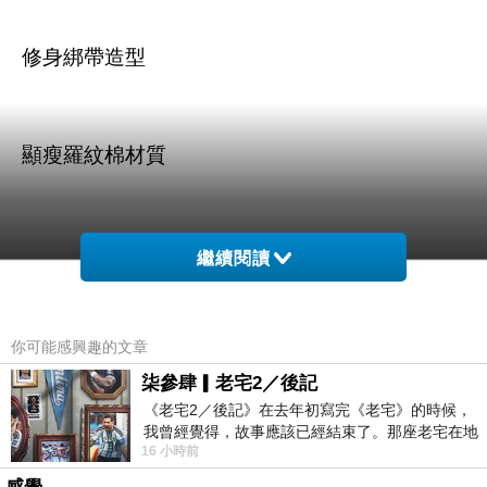
修身綁帶造型
顯瘦羅紋棉材質
繼續閱讀
商品訊息描述
:
你可能感興趣的文章
柒參肆▎老宅2／後記
《老宅2／後記》在去年初寫完《老宅》的時候，
我曾經覺得，故事應該已經結束了。那座老宅在地
【DOUBLE】圓領開襟綁帶合身上衣(
16 小時前
震中倒塌，七個人終於離開那片黑暗，