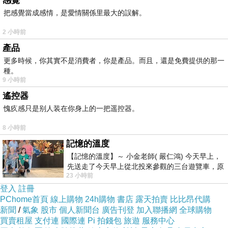
感覺
把感覺當成感情，是愛情關係里最大的誤解。
2 小時前
產品
更多時候，你其實不是消費者，你是產品。而且，還是免費提供的那一
種。
9 小時前
遙控器
愧疚感只是别人装在你身上的一把遥控器。
8 小時前
記憶的溫度
【記憶的溫度】～ 小金老師( 嚴仁鴻) 今天早上，
先送走了今天早上從北投來參觀的三台遊覽車，原
23 小時前
以為展場已經差不多要安靜下來，卻發
登入
註冊
PChome首頁
線上購物
24h購物
書店
露天拍賣
比比昂代購
新聞
/
氣象
股市
個人新聞台
廣告刊登
加入聯播網
全球購物
買賣租屋
支付連
國際連
Pi 拍錢包
旅遊
服務中心