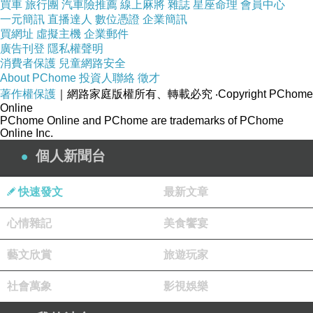
買車
旅行團
汽車險推薦
線上麻將
雜誌
星座命理
會員中心
一元簡訊
直播達人
數位憑證
企業簡訊
買網址
虛擬主機
企業郵件
廣告刊登
隱私權聲明
消費者保護
兒童網路安全
About PChome
投資人聯絡
徵才
著作權保護
｜網路家庭版權所有、轉載必究
‧Copyright PChome
Online
PChome Online and PChome are trademarks of PChome
Online Inc.
個人新聞台
快速發文
最新文章
商品訊息簡述
:
心情雜記
美食饗宴
藝文欣賞
旅遊玩家
社會萬象
影視娛樂