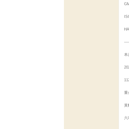
G
IS
HA
----
本
2
1
重
黃
六