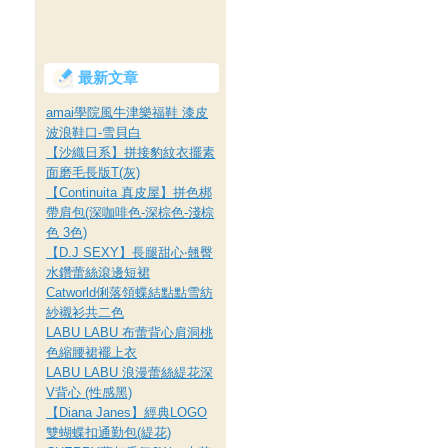
最新文章
amai學院風牛津樂福鞋 漆皮
波浪鞋口-雪貝白
【沙織日系】拼接豹紋衣擺素
面磨毛長版T(灰)
【Continuita 真皮屋】拼色梆
帶肩包(深咖啡色-深棕色-淺棕
色 3色)
【D.J SEXY】長腿甜心‧翹臀
水鑽蕾絲滾邊短裙
Catworld俐落領蝶結點點雪紡
紗襯衫共二色
LABU LABU 布蕾背心肩洞桃
色縮腰裙襬上衣
LABU LABU 浪漫蕾絲緹花深
V背心 (性感黑)
【Diana Janes】經典LOGO
雙蝴蝶扣通勤包(緹花)