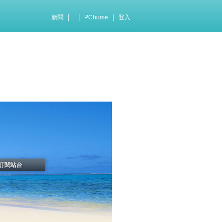
|
|
|
新聞
PChome
登入
訂閱站台