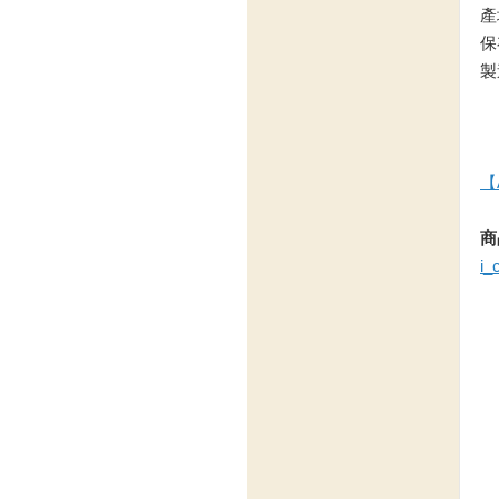
產
保
製
【
商
i_