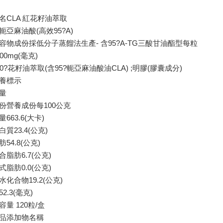
名CLA 紅花籽油萃取
軛亞麻油酸(高效95?A)
容物成份採低分子蒸餾法生產- 含95?A-TG三酸甘油酯型每粒
000mg(毫克)
00?花籽油萃取(含95?軛亞麻油酸油CLA) ;明膠(膠囊成分)
養標示
量
份營養成份每100公克
量663.6(大卡)
白質23.4(公克)
肪54.8(公克)
合脂肪6.7(公克)
式脂肪0.0(公克)
水化合物19.2(公克)
52.3(毫克)
容量 120粒/盒
品添加物名稱