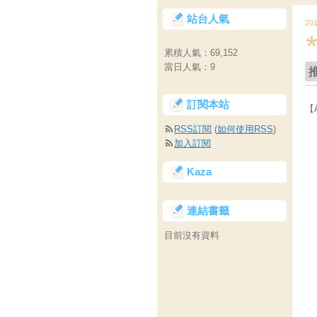
站台人氣
20
累積人氣：
69,152
當日人氣：
9
訂閱本站
【
RSS訂閱
(
如何使用RSS
)
加入訂閱
Kaza
連結書籤
目前沒有資料