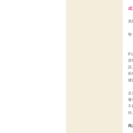
成
美
每
約
原
說
術
健
走
養
不
待
商