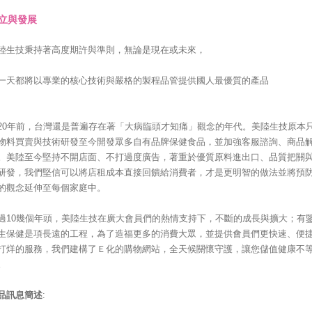
立與發展
陸生技秉持著高度期許與準則，無論是現在或未來，
一天都將以專業的核心技術與嚴格的製程品管提供國人最優質的產品
20年前，台灣還是普遍存在著「大病臨頭才知痛」觀念的年代。美陸生技原本
物料買賣與技術研發至今開發眾多自有品牌保健食品，並加強客服諮詢、商品
。美陸至今堅持不開店面、不打過度廣告，著重於優質原料進出口、品質把關
研發，我們堅信可以將店租成本直接回饋給消費者，才是更明智的做法並將預
的觀念延伸至每個家庭中。
過10幾個年頭，美陸生技在廣大會員們的熱情支持下，不斷的成長與擴大；有
生保健是項長遠的工程，為了造福更多的消費大眾，並提供會員們更快速、便
打烊的服務，我們建構了Ｅ化的購物網站，全天候關懷守護，讓您儲值健康不
。
品訊息簡述
: