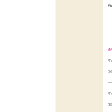
商
產
本
(保
----
本
(授