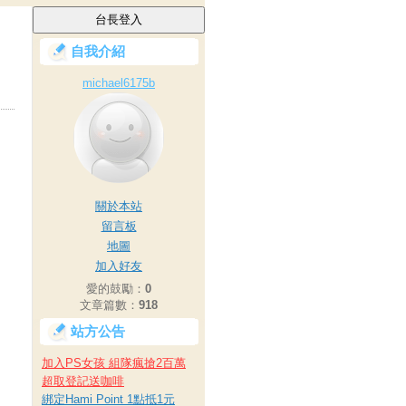
自我介紹
michael6175b
關於本站
留言板
地圖
加入好友
愛的鼓勵：
0
文章篇數：
918
站方公告
加入PS女孩 組隊瘋搶2百萬
超取登記送咖啡
綁定Hami Point 1點抵1元