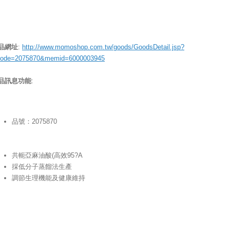
品網址
:
http://www.momoshop.com.tw/goods/GoodsDetail.jsp?
code=2075870&memid=6000003945
品訊息功能
:
品號：2075870
共軛亞麻油酸(高效95?A
採低分子蒸餾法生產
調節生理機能及健康維持