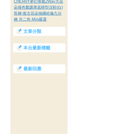
CHERRY夢幻香氣2Way大花
朵撞色繫踝厚底楔型涼鞋(白)
長褲-復古花朵抽繩哈倫九分
褲 共二色 Mini嚴選
文章分類
本台最新標籤
最新回應