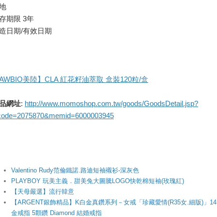
地
存期限 3年
造日期/有效日期
AWBIO美陸】CLA 紅花籽油萃取 盒裝120粒/盒
品網址
:
http://www.momoshop.com.tw/goods/GoodsDetail.jsp?
code=2075870&memid=6000003945
Valentino Rudy范倫鐵諾.路迪短袖襯衫-深灰色
PLAYBOY 玩美主義．甜美兔大圖騰LOGO快乾棉短袖(玫瑰紅)
【天母嚴選】流行韓意
【ARGENT銀飾精品】K白金真鑽系列－女戒「珍藏愛情(R35女.細版)」14
金戒指 5顆鑽 Diamond 結婚戒指