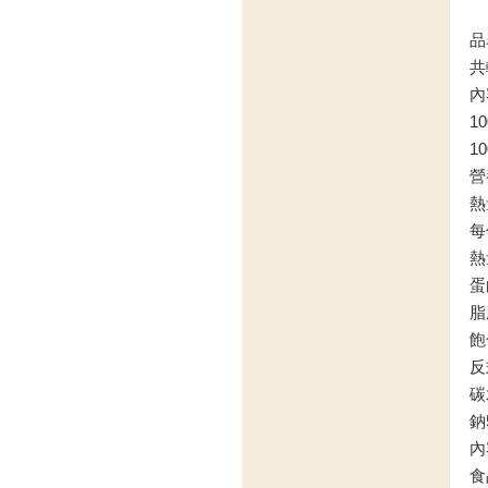
品
共
內
1
1
營
熱
每
熱
蛋
脂
飽
反
碳
鈉
內
食