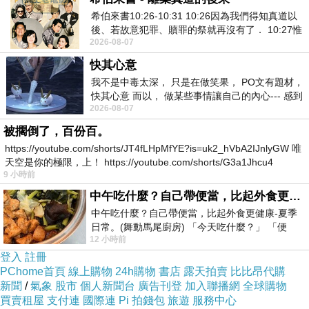
希伯來書10:26-10:31 10:26因為我們得知真道以
後、若故意犯罪、贖罪的祭就再沒有了． 10:27惟
商品訊息描述
:
2026-08-07
有戰懼等候審判和那燒滅眾敵人的烈火
快其心意
我不是中毒太深， 只是在做笑果， PO文有題材，
快其心意 而以， 做某些事情讓自己的內心--- 感到
2026-08-07
愉快。
★高品質+限定發售★
被擱倒了，百份百。
https://youtube.com/shorts/JT4fLHpMfYE?is=uk2_hVbA2IJnlyGW 唯
天空是你的極限，上！ https://youtube.com/shorts/G3a1Jhcu4
DIANA LUXURY 真皮包，全由台灣的設計師設計，
9 小時前
中午吃什麼？自己帶便當，比起外食更健康-夏季日常。(舞動馬尾廚房)
呈現最極致的簡約時尚。
中午吃什麼？自己帶便當，比起外食更健康-夏季
日常。(舞動馬尾廚房) 「今天吃什麼？」 「便
12 小時前
當？麵？還是炒飯？」 每天都在選擇
★精品般的手感★
登入
註冊
PChome首頁
線上購物
24h購物
書店
露天拍賣
比比昂代購
新聞
/
氣象
股市
個人新聞台
廣告刊登
加入聯播網
全球購物
時尚名媛人手必備時尚品牌包款...
買賣租屋
支付連
國際連
Pi 拍錢包
旅遊
服務中心