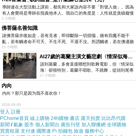
導師連在大型活動上課前，都先和大家說內容不要「對號入做」。因為
有人會覺得是導師在指責他本人。我自己的角度是：人性就是貪瞋癡慢
3 小時前
佛菩薩名善知識
諸佛菩薩亦復如是，若有見者，即得斷除一切煩惱，雖有四魔不能干
亂，若有觸者命不可夭、不生不死、不退不沒。所謂觸者，若在佛邊聽
15 小時前
受
AI27歲的葛蘭主演文藝悲劇〈情深似海〉 #戀上老電影 #葛蘭 #粟子
商品網址
:
談到葛蘭，多會直接聯想到歌舞電影，但〈情深似
http://www.momoshop.com.tw/goods/GoodsDet
海〉卻很特別，葛蘭不唱歌、不跳舞，從頭到尾專
17 小時前
心演戲。拍攝期間，經常工作超過12個鐘
ail.jsp?
内向
i_code=2860938&memid=6000003945&cid=a
内向？那只是因为我不喜欢你！
puad&oid=1&osm=league
2026-08-08
登入
註冊
商品訊息功能
:
PChome首頁
線上購物
24h購物
書店
露天拍賣
比比昂代購
新聞
/
氣象
股市
個人新聞台
廣告刊登
加入聯播網
全球購物
買賣租屋
支付連
國際連
Pi 拍錢包
旅遊
服務中心