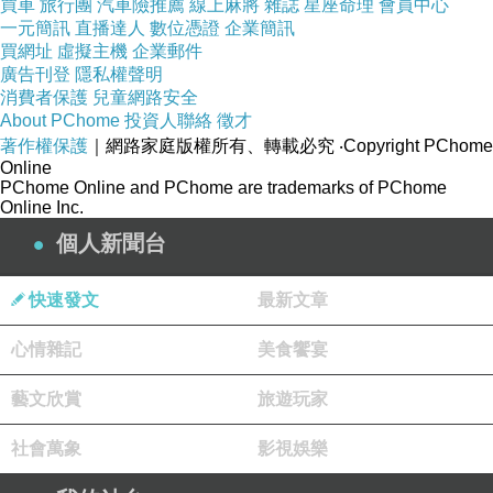
買車
旅行團
汽車險推薦
線上麻將
雜誌
星座命理
會員中心
品號：2860938
一元簡訊
直播達人
數位憑證
企業簡訊
買網址
虛擬主機
企業郵件
廣告刊登
隱私權聲明
消費者保護
兒童網路安全
About PChome
投資人聯絡
徵才
著作權保護
｜網路家庭版權所有、轉載必究
‧Copyright PChome
Online
PChome Online and PChome are trademarks of PChome
商品訊息描述
:
Online Inc.
個人新聞台
復古典雅的蕾絲洋裝是時尚關鍵
快速發文
最新文章
拼色領口与袖口的設計，更增添性感
心情雜記
美食饗宴
較為合身的款式讓女性曲線完美呈現
藝文欣賞
旅遊玩家
社會萬象
影視娛樂
想讓蕾絲單品不只有甜美的形容詞嗎？選他就對
了