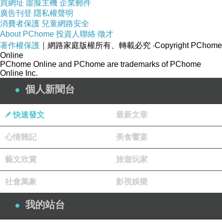
買網址
虛擬主機
企業郵件
廣告刊登
隱私權聲明
亮眼桃紅，甜美主角非妳莫屬~
消費者保護
兒童網路安全
About PChome
投資人聯絡
徵才
著作權保護
｜網路家庭版權所有、轉載必究
‧Copyright PChome
繽紛寶藍，俏麗可人彰顯氣質~
Online
PChome Online and PChome are trademarks of PChome
Online Inc.
百搭推薦，本季由妳引領風潮
！
個人新聞台
快速發文
最新文章
心情雜記
美食饗宴
藝文欣賞
旅遊玩家
適穿胸圍：
33-38吋
以內
社會萬象
影視娛樂
我的站台
↓
俏麗藍