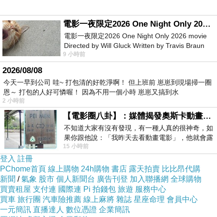
電影一夜限定2026 One Night Only 2026 movie
電影一夜限定2026 One Night Only 2026 movie
商品訊息描述
:
Directed by Will Gluck Written by Travis Braun
9 小時前
Starring Monica Barbaro
【Magic la.la.】
飾蝶結花苞袖上衣(俏麗藍)A185
2026/08/08
今天一早到公司 哇~ 打包清的好乾淨啊！ 但上班前 崽崽到現場掃一圈
恩～ 打包的人好可憐喔！ 因為不用一個小時 崽崽又搞到水
2 小時前
【電影圈八卦】：媒體揭發奧斯卡動畫項目投票醜聞！好萊塢為什麼看不起動畫電影？
不知道大家有沒有發現，有一種人真的很神奇，如
果你跟他說：「我昨天去看動畫電影」，他就會露
胸前裝飾，立體蝶結可愛滿點~
15 小時前
出一種慈祥的微笑，然後問你是不是陪小
登入
註冊
PChome首頁
線上購物
24h購物
書店
露天拍賣
比比昂代購
花苞袖口，纖瘦手臂效果最佳~
新聞
/
氣象
股市
個人新聞台
廣告刊登
加入聯播網
全球購物
買賣租屋
支付連
國際連
Pi 拍錢包
旅遊
服務中心
買車
旅行團
汽車險推薦
線上麻將
雜誌
星座命理
會員中心
交疊滾邊，細部展現玩美巧思~
一元簡訊
直播達人
數位憑證
企業簡訊