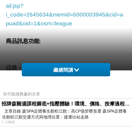
ail.jsp?
i_code=2645634&memid=6000003945&cid=a
puad&oid=1&osm=league
商品訊息功能
:
品號：2645634
繼續閱讀
胸前裝飾，立體蝶結可愛滿點~
你可能感興趣的文章
花苞袖口，纖瘦手臂效果最佳~
招牌森雞湯課程腳底+指壓體驗！環境、價格、按摩過程全紀錄，森SPA足體養生館松江館最新價格表
文章目錄 森SPA足體養生館松江館：高CP值舒壓首選 森SPA足體養
百搭推薦，本季由妳引領風潮！
生館松江館交通方式與地理位置：捷運出站走路
7 小時前