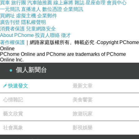
買車
旅行團
汽車險推薦
線上麻將
雜誌
星座命理
會員中心
此款須內搭穿著
一元簡訊
直播達人
數位憑證
企業簡訊
買網址
虛擬主機
企業郵件
廣告刊登
隱私權聲明
消費者保護
兒童網路安全
About PChome
投資人聯絡
徵才
著作權保護
｜網路家庭版權所有、轉載必究
‧Copyright PChome
Online
PChome Online and PChome are trademarks of PChome
商品訊息描述
:
Online Inc.
個人新聞台
快速發文
最新文章
東京著衣 波浪條紋鏤空寬鬆感毛衣(共三
心情雜記
美食饗宴
色)-2034252
藝文欣賞
旅遊玩家
社會萬象
影視娛樂