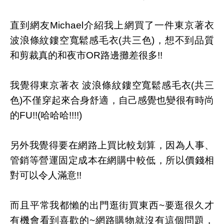
直到網友Michael介紹我上網買了一件東京著衣
波浪條紋鏤空寬鬆感毛衣(共三色)，想不到品質
和剪裁真的和夜市OR路邊攤差很多!!
我覺得東京著衣 波浪條紋鏤空寬鬆感毛衣(共三
色)不僅穿起來合身舒適，自己感覺也變很有時尚
的FU!!(哈哈哈!!!!)
另外我覺得要在網路上買比較划算，因為人事、
管銷等營運固定成本在網購中較低，所以價錢相
對可以令人滿意!!
而且平常我都懶的出門逛街買東西~要逛很久才
有機會看到喜歡的~網路購物就沒有這個問題，