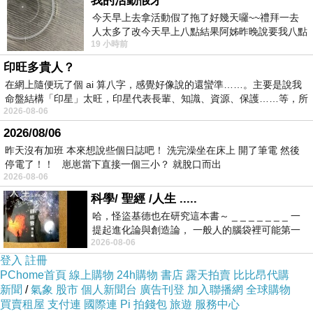
我的活動假牙
商品訊息功能
:
今天早上去拿活動假了拖了好幾天囉~~禮拜一去
人太多了改今天早上八點結果阿姊昨晚說要我八點
19 小時前
去西螺農會~回到莿桐都8點半多了
印旺多貴人？
寬鬆粗針織毛衣有甜美女人味
在網上隨便玩了個 ai 算八字，感覺好像說的還蠻準……。主要是說我
命盤結構「印星」太旺，印星代表長輩、知識、資源、保護……等，所
2026-08-06
2026/08/06
前短後長的毛衣剪裁修飾身型
昨天沒有加班 本來想說些個日誌吧！ 洗完澡坐在床上 開了筆電 然後
停電了！！ 崽崽當下直接一個三小？ 就脫口而出
2026-08-06
科學/ 聖經 /人生 .....
鏤空設計讓粗針織毛衣顯輕盈
哈，怪盜基德也在研究這本書～ _ _ _ _ _ _ _ 一
提起進化論與創造論， 一般人的腦袋裡可能第一
2026-08-06
時間就有「 進化論很科
登入
註冊
ps. 內搭、配件、包包皆為另外搭配
PChome首頁
線上購物
24h購物
書店
露天拍賣
比比昂代購
新聞
/
氣象
股市
個人新聞台
廣告刊登
加入聯播網
全球購物
買賣租屋
支付連
國際連
Pi 拍錢包
旅遊
服務中心