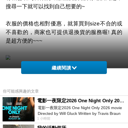
搜尋一下就可以找到自己想要的~
衣服的價格也相對優惠，就算買到size不合的或
不喜歡的，商家也可提供退換貨的服務喔! 真的
是超方便的~~~
繼續閱讀
商品網址
:
https://tw.partner.buy.yahoo.com:443/gd/buy?
你可能感興趣的文章
mcode=MV92TVFFTzVWMmdNZWZLK1l4cGd
1K3UwUS81Q00ra1YwT2t6MklYVDRlbVVZPQ
電影一夜限定2026 One Night Only 2026 movie
電影一夜限定2026 One Night Only 2026 movie
==&url=https://tw.buy.yahoo.com/gdsale/gdsale
Directed by Will Gluck Written by Travis Braun
.asp?gdid=5355064
1 小時前
Starring Monica Barbaro