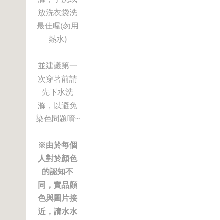
放洗衣袋洗
最佳喔(勿用
熱水)
並建議第一
次穿著前請
先下水洗
滌，以避免
染色問題唷~
※由於每個
人對於顏色
的認知不
同，實品顏
色與圖片接
近，請水水