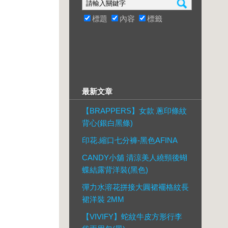
標題
內容
標籤
最新文章
【BRAPPERS】女款 蔥印條紋
背心(銀白黑條)
印花.縮口七分褲-黑色AFINA
CANDY小舖 清涼美人繞頸後蝴
蝶結露背洋裝(黑色)
彈力水溶花拼接大圓裙襬格紋長
裙洋裝 2MM
【VIVIFY】蛇紋牛皮方形行李