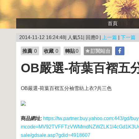
首頁
2014-11-12 16:24:48| 人氣51| 回應0 |
上一篇
|
下一篇
推薦
0
收藏
0
轉貼
0
訂閱站台
OB嚴選-荷葉百褶五
OB嚴選-荷葉百褶五分袖雪紡上衣?共三色
商品網址
:
https://tw.partner.buy.yahoo.com:443/gd/bu
mcode=MV92TVFFTzVWMmdNZWZLK1l4cGd1K3UwUS8
sale/gdsale.asp?gdid=4918607