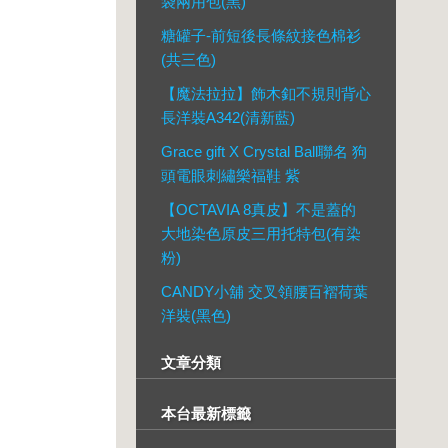
袋兩用包(黑)
糖罐子-前短後長條紋接色棉衫
(共三色)
【魔法拉拉】飾木釦不規則背心
長洋裝A342(清新藍)
Grace gift X Crystal Ball聯名 狗
頭電眼刺繡樂福鞋 紫
【OCTAVIA 8真皮】不是蓋的
大地染色原皮三用托特包(有染
粉)
CANDY小舖 交叉領腰百褶荷葉
洋裝(黑色)
文章分類
本台最新標籤