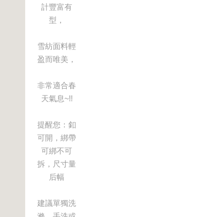
計豐富有
型，
雪紡面料輕
盈而唯美，
非常適合春
天氣息~!!
提醒您：釦
可開，綁帶
可綁不可
拆，尺寸量
后幅
建議單獨洗
滌，手洗或