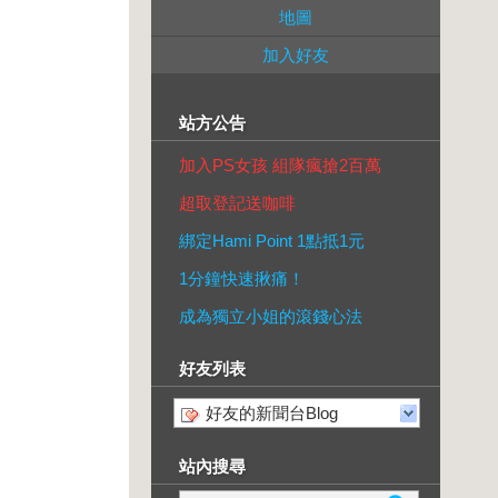
地圖
加入好友
站方公告
加入PS女孩 組隊瘋搶2百萬
超取登記送咖啡
綁定Hami Point 1點抵1元
1分鐘快速揪痛！
成為獨立小姐的滾錢心法
好友列表
好友的新聞台Blog
站內搜尋