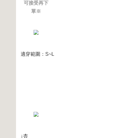
可接受再下
單※
適穿範圍：S~L
↓杏