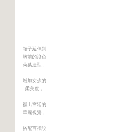
領子延伸到
胸前的滾色
荷葉造型，
增加女孩的
柔美度，
襯出宮廷的
華麗視覺，
搭配百褶設