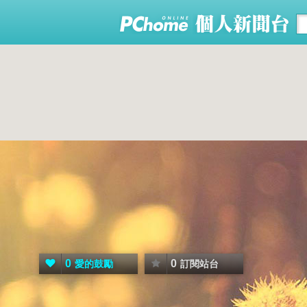
0
0
愛的鼓勵
訂閱站台