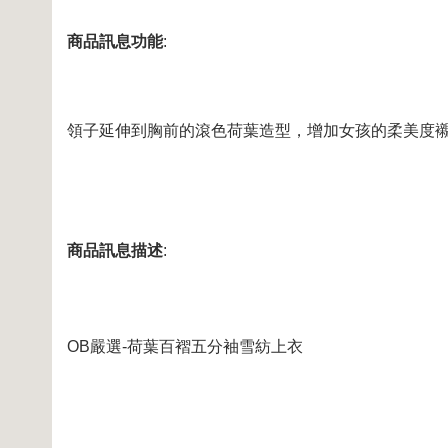
商品訊息功能
:
領子延伸到胸前的滾色荷葉造型，增加女孩的柔美度襯
商品訊息描述
:
OB嚴選-荷葉百褶五分袖雪紡上衣