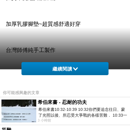
加厚乳膠腳墊~超質感舒適好穿
台灣師傅純手工製作
繼續閱讀
你可能感興趣的文章
商品訊息描述
:
希伯來書 - 忍耐的功夫
希伯來書10:32-10:39 10:32你們要追念往日、蒙
了光照以後、所忍受大爭戰的各樣苦難． 10:33一
3 小時前
面被毀謗、遭患難、成了戲景、叫眾人