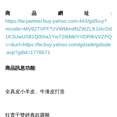
商品網址
:
https://tw.partner.buy.yahoo.com:443/gd/buy?
mcode=MV92TVFFTzVWMmdNZWZLK1l4cGd
1K3UwUS81Q00ra1YwT2t6MklYVDRlbVVZPQ
==&url=https://tw.buy.yahoo.com/gdsale/gdsale
.asp?gdid=1778571
商品訊息功能
:
全真皮小羊皮、牛漆皮打造
狂賣千雙經典款踝靴