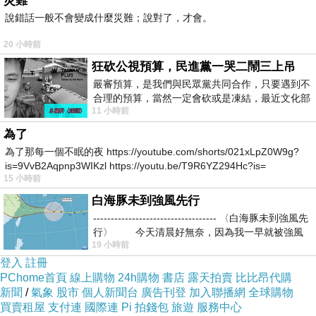
災難
說錯話一般不會變成什麼災難；說對了，才會。
20 小時前
狂砍公視預算，民進黨一哭二鬧三上吊
嚴審預算，是我們與民眾黨共同合作，只要遇到不
合理的預算，當然一定會砍或是凍結，最近文化部
11 小時前
要編列公視和Taiwan plus預算，在110年
為了
為了那每一個不眠的夜 https://youtube.com/shorts/021xLpZ0W9g?
is=9VvB2Aqpnp3WIKzl https://youtu.be/T9R6YZ294Hc?is=
15 小時前
白海豚未到強風先行
----------------------------------- 〈白海豚未到強風先
行〉 今天清晨好無奈，因為我一早就被強風
19 小時前
登入
註冊
PChome首頁
線上購物
24h購物
書店
露天拍賣
比比昂代購
新聞
/
氣象
股市
個人新聞台
廣告刊登
加入聯播網
全球購物
買賣租屋
支付連
國際連
Pi 拍錢包
旅遊
服務中心