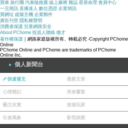
買車
旅行團
汽車險推薦
線上麻將
雜誌
星座命理
會員中心
一元簡訊
直播達人
數位憑證
企業簡訊
買網址
虛擬主機
企業郵件
廣告刊登
隱私權聲明
消費者保護
兒童網路安全
About PChome
投資人聯絡
徵才
著作權保護
｜網路家庭版權所有、轉載必究
‧Copyright PChome
Online
PChome Online and PChome are trademarks of PChome
Online Inc.
個人新聞台
快速發文
最新文章
心情雜記
美食饗宴
藝文欣賞
旅遊玩家
社會萬象
影視娛樂