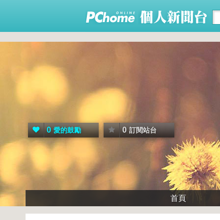
0
0
愛的鼓勵
訂閱站台
首頁