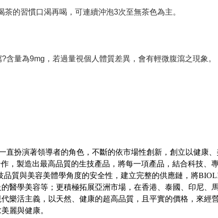
依喝茶的習慣口渴再喝，可連續沖泡3次至無茶色為主。
瀉?含量為9mg，若過量視個人體質差異，會有輕微腹瀉之現象。
界，一直扮演著領導者的角色，不斷的依市場性創新，創立以健康
廠級合作，製造出最高品質的生技產品，將每一項產品，結合科技、
品質與美容美體學角度的安全性，建立完整的供應鏈，將BIOLI
級的醫學美容等；更積極拓展亞洲市場，在香港、泰國、印尼、
現代樂活主義，以天然、健康的超高品質，且平實的價格，來經
求美麗與健康。