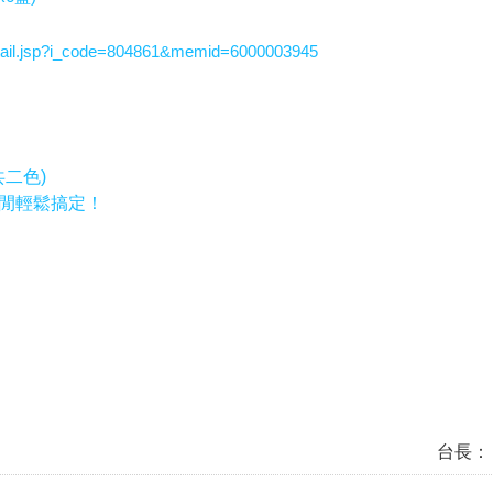
ail.jsp?i_code=804861&memid=6000003945
共二色)
閒輕鬆搞定！
台長：