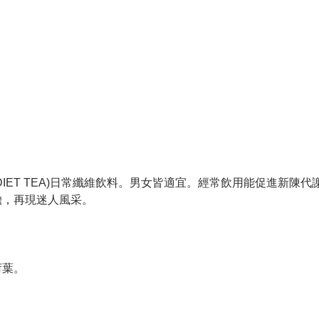
IET TEA)日常纖維飲料。男女皆適宜。經常飲用能促進新陳代
擔，再現迷人風采。
荷葉。