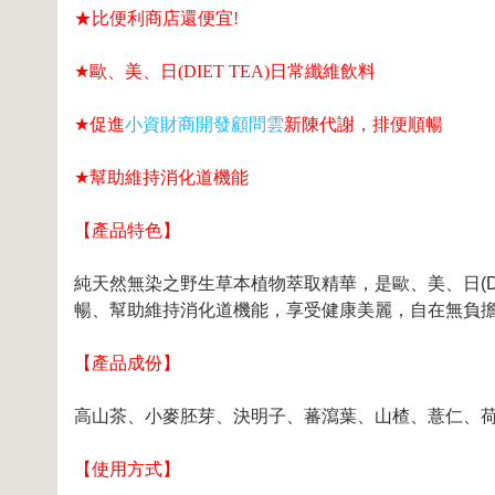
★比便利商店還便宜!
★
歐、美、日(DIET TEA)日常纖維飲料
★
促進
小資財商開發顧問雲
新陳代謝，排便順暢
★
幫助維持消化道機能
【產品特色】
純天然無染之野生草本植物萃取精華，是歐、美、日(D
暢、幫助維持消化道機能，享受健康美麗，自在無負
【產品成份】
高山茶、小麥胚芽、決明子、蕃瀉葉、山楂、薏仁、
【使用方式】