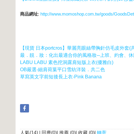
商品網址
:
http://www.momoshop.com.tw/goods/GoodsDet
【現貨 日本portcros】華麗亮眼絲帶胸針仿毛皮外套(
最．靚．妝：化出最適合你的風格妝─上班、約會、休
LABU LABU 素色挖洞露肩短版上衣(優雅白)
OB嚴選-細肩荷葉平口雪紡洋裝．共二色
草寫英文字前短後長上衣-Pink Banana
人氣(14) | 回應(0)| 推薦 (
0
)| 收藏 (
0
)|
轉寄