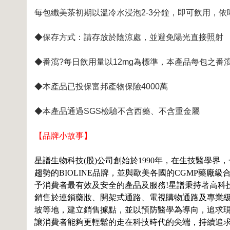
每包纖美茶初期以溫冷水浸泡2-3分鐘，即可飲用，
◆保存方式：請存放於陰涼處，並避免陽光直接照射
◆番瀉?每日飲用量以12mg為標準，本產品每包之番
◆本產品已投保富邦產物保險4000萬
◆本產品通過SGS檢驗不含西藥、不含重金屬
【品牌小故事】
星譜生物科技(股)公司創始於1990年，在生技醫學
趨勢的BIOLINE品牌，並與歐美各國的CGMP藥
予消費者最有效及安全的產品及服務!星譜秉持著高科技
銷售於連鎖藥妝、開架式通路、電視購物通路及專業
坡等地，建立銷售據點，並以預防醫學為導向，追求
讓消費者能夠更輕鬆的走在科技時代的尖端，持續追