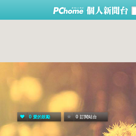
0
0
愛的鼓勵
訂閱站台