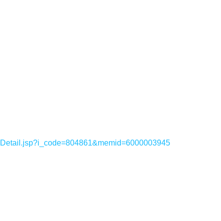
sDetail.jsp?i_code=804861&memid=6000003945