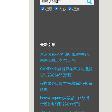
標題
內容
標籤
最新文章
東京著衣-MAYUKI 蕾絲拼接假
兩件雪紡上衣(共三色)
CANDY小舖 輕抓皺不規則裙擺
雪紡背心洋裝(淺粉)
彈性修身口袋內搭褲(深藍)-Kilei
綺麗
betty&rsquo;s貝蒂思 條紋混
金蔥佐釦彈性背心(米黃)