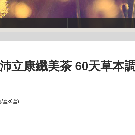
技】沛立康纖美茶 60天草本
/盒x6盒)