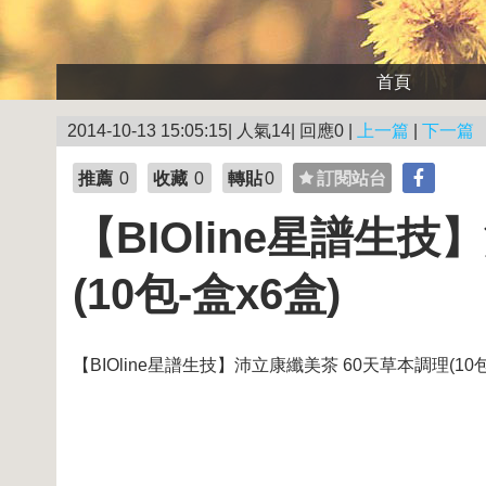
首頁
2014-10-13 15:05:15| 人氣14| 回應0 |
上一篇
|
下一篇
推薦
0
收藏
0
轉貼
0
訂閱站台
【BIOline星譜生
(10包-盒x6盒)
【BIOline星譜生技】沛立康纖美茶 60天草本調理(10包