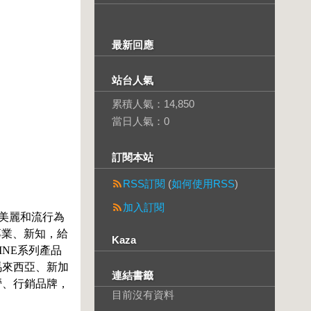
最新回應
站台人氣
累積人氣：
14,850
當日人氣：
0
訂閱本站
RSS訂閱
(
如何使用RSS
)
加入訂閱
、美麗和流行為
專業、新知，給
Kaza
NE系列產品
馬來西亞、新加
連結書籤
營、行銷品牌，
目前沒有資料