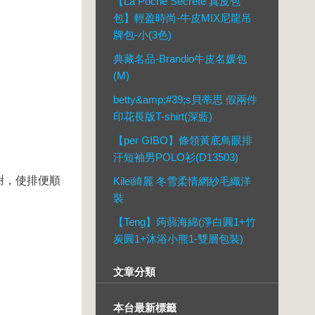
【La Poche Secrete 真皮包
包】輕盈時尚-牛皮MIX尼龍吊
牌包-小(3色)
典藏名品-Brandio牛皮名媛包
(M)
betty&amp;#39;s貝蒂思 假兩件
印花長版T-shirt(深藍)
【per GIBO】條領黃底鳥眼排
汗短袖男POLO衫(D13503)
謝，使排便順
Kilei綺麗 冬雪柔情網紗毛織洋
裝
【Teng】蒟蒻海綿(淨白圓1+竹
炭圓1+沐浴小熊1-雙層包裝)
文章分類
本台最新標籤