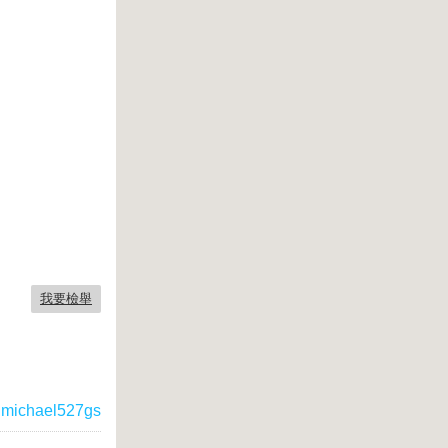
我要檢舉
michael527gs