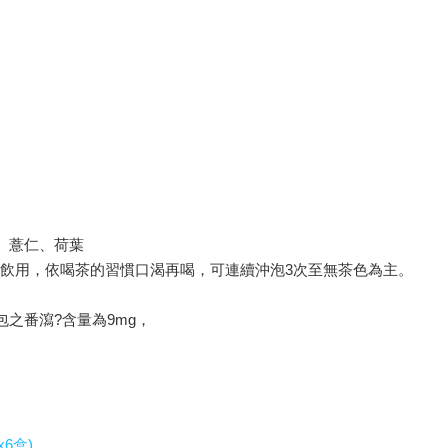
、薏仁、荷葉
可飲用，依喝茶的習慣口渴再喝，可連續沖泡3次至無茶色為主。
包之番瀉?含量為9mg，
6盒)