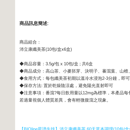
商品訊息簡述
:
商品組合：
沛立康纖美茶(10包/盒x6盒)
◆商品容量：3.5g/包 x 10包/盒 ; 共6盒
◆商品成分：高山茶、小麥胚芽、決明子、蕃瀉葉、山楂
◆食用方式：每包纖美茶初期以溫冷水浸泡2-3分鐘，即
◆保存方法: 置於乾燥陰涼處，避免陽光直射即可
◆注意事項：番瀉?每日飲用量以12mg為標準，本產品每
若過量視個人體質差異，會有輕微腹瀉之現象。
【BIOline星譜生技】沛立康纖美茶 60天草本調理(10包/盒x