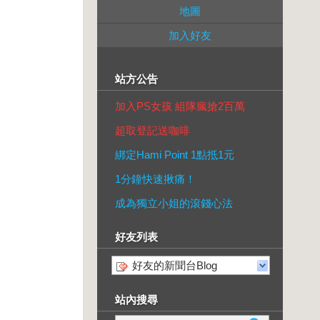
地圖
加入好友
站方公告
加入PS女孩 組隊瘋搶2百萬
超取登記送咖啡
綁定Hami Point 1點抵1元
1分鐘快速揪痛！
成為獨立小姐的滾錢心法
好友列表
好友的新聞台Blog
站內搜尋