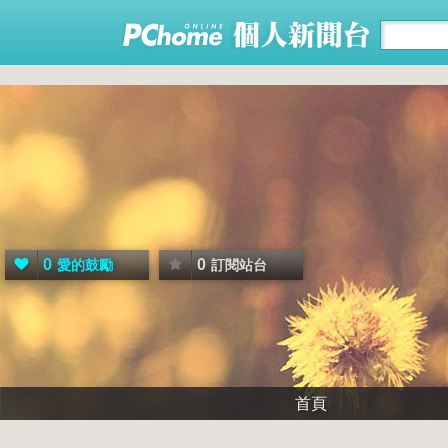
0
0
愛的鼓勵
訂閱站台
首頁