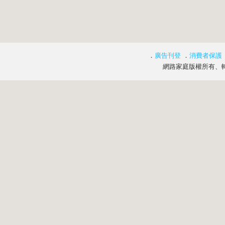
．
廣告刊登
．
消費者保護
網路家庭版權所有、轉載必究 