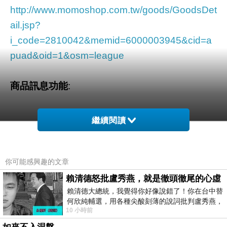
http://www.momoshop.com.tw/goods/GoodsDet
ail.jsp?
i_code=2810042&memid=6000003945&cid=a
puad&oid=1&osm=league
商品訊息功能
:
繼續閱讀
品號：2810042
你可能感興趣的文章
☆反折袖小開襟輕薄棉麻襯衫
賴清德怒批盧秀燕，就是徹頭徹尾的心虛
☆率氣開襟造型多變反折袖
賴清德大總統，我覺得你好像說錯了！你在台中替
何欣純輔選，用各種尖酸刻薄的說詞批判盧秀燕，
☆輕薄微透涼爽舒適材質
10 小時前
罵她施政滿意度輸給陳其邁，甚至還說盧
☆韓國版型較小請對照尺寸表選購