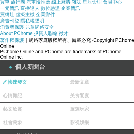
買車
旅行團
汽車險推薦
線上麻將
雜誌
星座命理
會員中心
一元簡訊
直播達人
數位憑證
企業簡訊
買網址
虛擬主機
企業郵件
廣告刊登
隱私權聲明
消費者保護
兒童網路安全
About PChome
投資人聯絡
徵才
著作權保護
｜網路家庭版權所有、轉載必究
‧Copyright PChome
Online
' frameborder='0'allowfullscreen>
PChome Online and PChome are trademarks of PChome
Online Inc.
個人新聞台
快速發文
最新文章
心情雜記
美食饗宴
藝文欣賞
旅遊玩家
社會萬象
影視娛樂