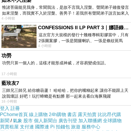
如來不入涅槃
＊預購7~14天出貨
惟諸菩薩能見我身，常聞我法，是故不言我入涅槃。聲聞弟子雖復發言
如來涅槃，而我實不入於涅槃。善男子！若我所有聲聞弟子說言如來入
4 小時前
CONFESSIONS II LP PART 3｜娜語錄II LP PART 3
這次官方大規模的發行十幾種專輯彩膠當中，只有
2張圖案膠，一張是開腿喇叭、一張是條紋斑馬
4 小時前
版；目前官網上只剩澳洲商店AU STORE
商品訊息描述
:
功勞
功勞只算一個人的，這樣才能形成神威，才容易變成佳話。
17 小時前
藍玫友7
三師兄三師兄 給你糖葫蘆！ 哈哈哈，把你的嘴糊起來 讓你不能跟上天
說我壞話 好吧！玩打蟑螂是有點髒 那一起來去看白海豚飛躍
16 小時前
登入
註冊
PChome首頁
線上購物
24h購物
書店
露天拍賣
比比昂代購
新聞
/
氣象
股市
個人新聞台
廣告刊登
加入聯播網
全球購物
買賣租屋
支付連
國際連
Pi 拍錢包
旅遊
服務中心