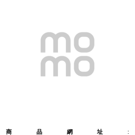
商品網址
: