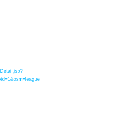
etail.jsp?
oid=1&osm=league