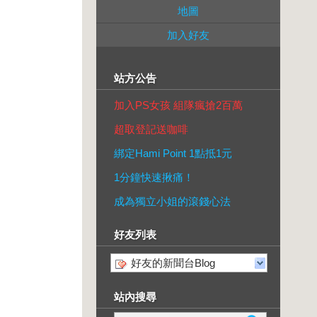
地圖
加入好友
站方公告
加入PS女孩 組隊瘋搶2百萬
超取登記送咖啡
綁定Hami Point 1點抵1元
1分鐘快速揪痛！
成為獨立小姐的滾錢心法
好友列表
好友的新聞台Blog
站內搜尋