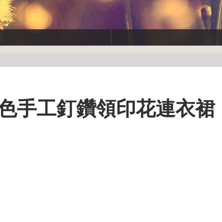
黑色手工釘鑽領印花連衣裙