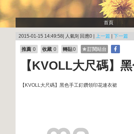
首頁
2015-01-15 14:49:58| 人氣9| 回應0 |
上一篇
|
下一篇
推薦
0
收藏
0
轉貼
0
訂閱站台
【KVOLL大尺碼】
【KVOLL大尺碼】黑色手工釘鑽領印花連衣裙