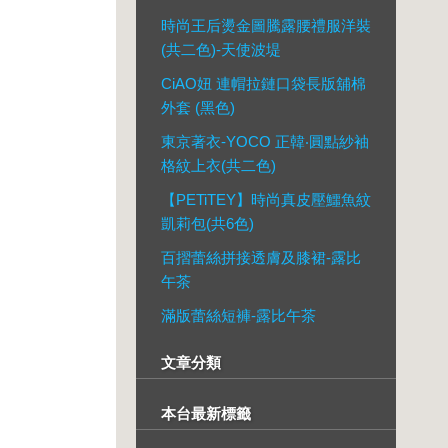
時尚王后燙金圖騰露腰禮服洋裝
(共二色)-天使波堤
CiAO妞 連帽拉鏈口袋長版舖棉
外套 (黑色)
東京著衣-YOCO 正韓‧圓點紗袖
格紋上衣(共二色)
【PETiTEY】時尚真皮壓鱷魚紋
凱莉包(共6色)
百摺蕾絲拼接透膚及膝裙-露比
午茶
滿版蕾絲短褲-露比午茶
文章分類
本台最新標籤