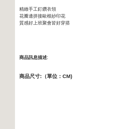
精緻手工釘鑽衣領
花瓣邊拼接歐根紗印花
質感好上班聚會皆好穿搭
商品訊息描述
:
商品尺寸:（單位：CM)