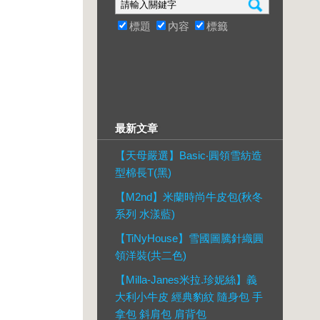
標題
內容
標籤
最新文章
【天母嚴選】Basic‧圓領雪紡造
型棉長T(黑)
【M2nd】米蘭時尚牛皮包(秋冬
系列 水漾藍)
【TiNyHouse】雪國圖騰針織圓
領洋裝(共二色)
【Milla-Janes米拉.珍妮絲】義
大利小牛皮 經典豹紋 隨身包 手
拿包 斜肩包 肩背包