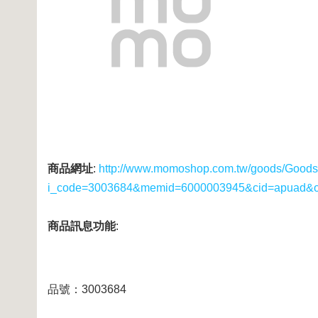
商品網址
:
http://www.momoshop.com.tw/goods/GoodsD
i_code=3003684&memid=6000003945&cid=apuad&
商品訊息功能
:
品號：3003684