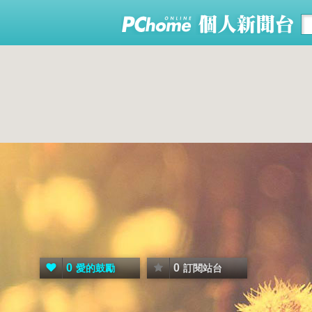
0
0
愛的鼓勵
訂閱站台