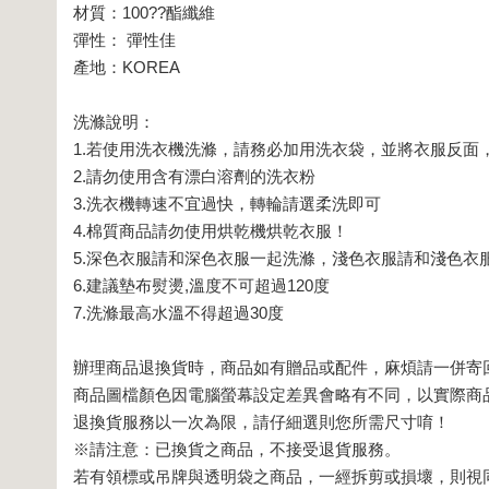
材質：100??酯纖維
彈性： 彈性佳
產地：KOREA
洗滌說明：
1.若使用洗衣機洗滌，請務必加用洗衣袋，並將衣服反面，
2.請勿使用含有漂白溶劑的洗衣粉
3.洗衣機轉速不宜過快，轉輪請選柔洗即可
4.棉質商品請勿使用烘乾機烘乾衣服！
5.深色衣服請和深色衣服一起洗滌，淺色衣服請和淺色衣
6.建議墊布熨燙,溫度不可超過120度
7.洗滌最高水溫不得超過30度
辦理商品退換貨時，商品如有贈品或配件，麻煩請一併寄
商品圖檔顏色因電腦螢幕設定差異會略有不同，以實際商
退換貨服務以一次為限，請仔細選則您所需尺寸唷！
※請注意：已換貨之商品，不接受退貨服務。
若有領標或吊牌與透明袋之商品，一經拆剪或損壞，則視