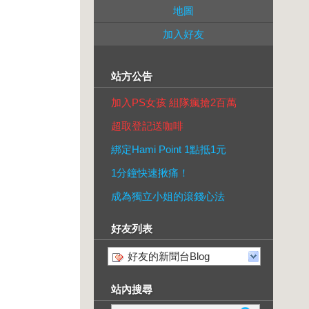
地圖
加入好友
站方公告
加入PS女孩 組隊瘋搶2百萬
超取登記送咖啡
綁定Hami Point 1點抵1元
1分鐘快速揪痛！
成為獨立小姐的滾錢心法
好友列表
好友的新聞台Blog
站內搜尋