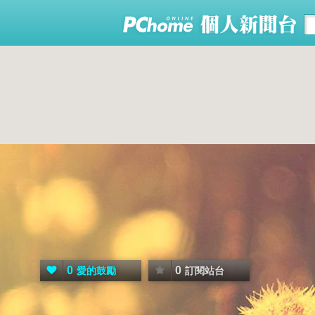
0
0
愛的鼓勵
訂閱站台