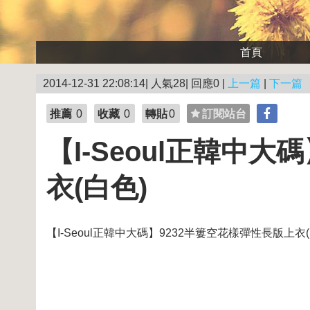
首頁
2014-12-31 22:08:14| 人氣28| 回應0 |
上一篇
|
下一篇
推薦
0
收藏
0
轉貼
0
訂閱站台
【I-Seoul正韓中
衣(白色)
【I-Seoul正韓中大碼】9232半簍空花樣彈性長版上衣(