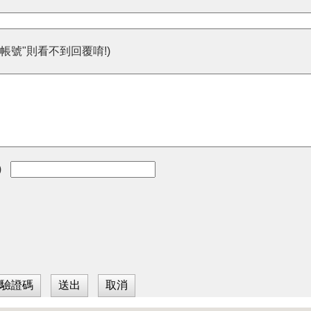
帳號"則看不到回覆唷!)
)