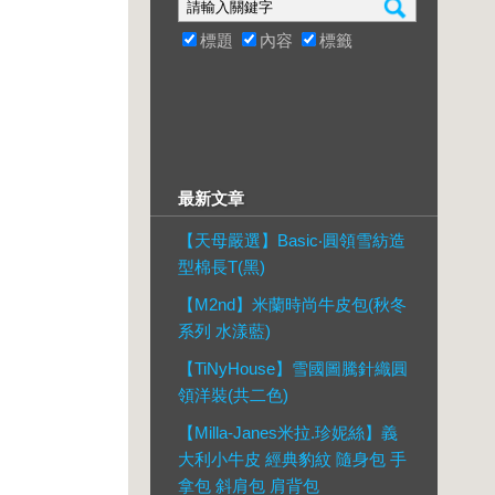
標題
內容
標籤
最新文章
【天母嚴選】Basic‧圓領雪紡造
型棉長T(黑)
【M2nd】米蘭時尚牛皮包(秋冬
系列 水漾藍)
【TiNyHouse】雪國圖騰針織圓
領洋裝(共二色)
【Milla-Janes米拉.珍妮絲】義
大利小牛皮 經典豹紋 隨身包 手
拿包 斜肩包 肩背包