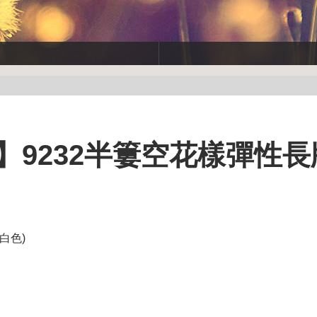
大碼】9232半簍空花樣彈性
白色)