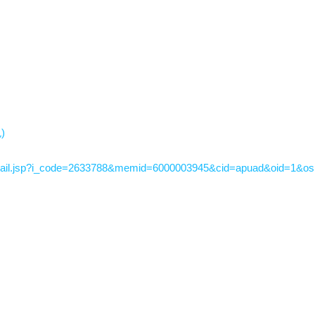
)
tail.jsp?i_code=2633788&memid=6000003945&cid=apuad&oid=1&o