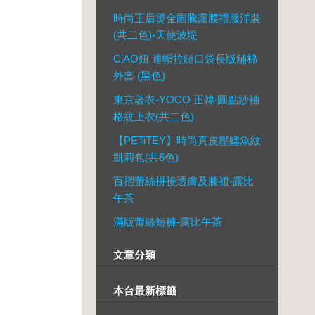
時尚王后燙金圖騰露腰禮服洋裝
(共二色)-天使波堤
CiAO妞 連帽拉鏈口袋長版舖棉
外套 (黑色)
東京著衣-YOCO 正韓‧圓點紗袖
格紋上衣(共二色)
【PETiTEY】時尚真皮壓鱷魚紋
凱莉包(共6色)
百摺蕾絲拼接透膚及膝裙-露比
午茶
滿版蕾絲短褲-露比午茶
文章分類
本台最新標籤