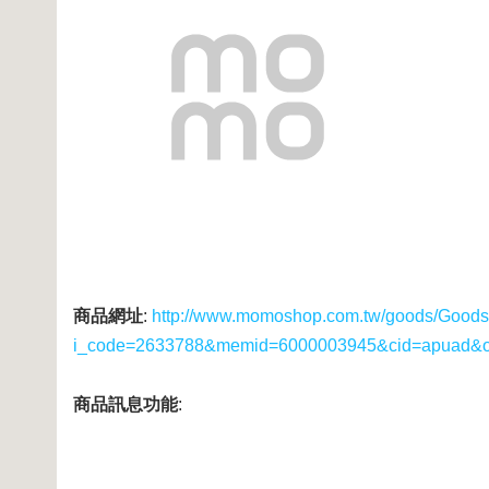
商品網址
:
http://www.momoshop.com.tw/goods/GoodsD
i_code=2633788&memid=6000003945&cid=apuad&
商品訊息功能
: