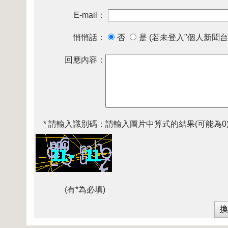
E-mail：
悄悄話：
否
是 (若未登入"個人新聞台
回應內容：
* 請輸入識別碼：
請輸入圖片中算式的結果(可能為0
(有*為必填)