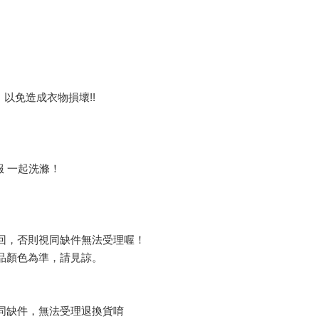
以免造成衣物損壞!!
服 一起洗滌！
回，否則視同缺件無法受理喔！
品顏色為準，請見諒。
同缺件，無法受理退換貨唷