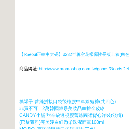
【I-Seoul正韓中大碼】9232半簍空花樣彈性長版上衣(白色
商品網址
:
http://www.momoshop.com.tw/goods/GoodsDe
糖罐子-蕾絲拼接口袋後縮腰中車線短褲(共四色)
非買不可！2萬韓圜韓系美妝品血拚全攻略
CANDY小舖 甜辛貌透視腰蕾絲圓裙背心洋裝(淺粉)
(巴黎萊雅)完美淨白細緻柔珠潔面露100ml