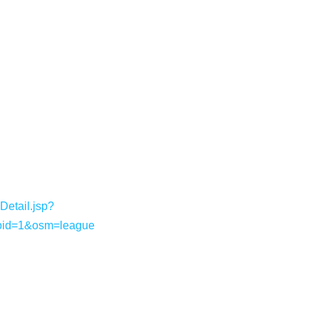
etail.jsp?
oid=1&osm=league