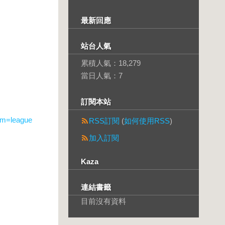
最新回應
站台人氣
累積人氣：
18,279
當日人氣：
7
訂閱本站
sm=league
RSS訂閱
(
如何使用RSS
)
加入訂閱
Kaza
連結書籤
目前沒有資料