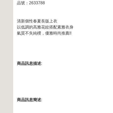
品號：2633788
清新個性春夏長版上衣
以低調的高雅花紋搭配素雅衣身
氣質不失純樸，優雅時尚推薦!!
商品訊息描述
:
商品訊息簡述
: