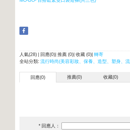
MO-BO- 百搭鬆緊雙口袋短褲(共三色)
人氣(28) | 回應(0)| 推薦 (
0
)| 收藏 (
0
)|
轉寄
全站分類:
流行時尚(美容彩妝、保養、造型、塑身、流
推薦(
0
)
收藏(
0
)
回應(0)
* 回應人：