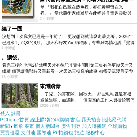
💙 「我把自己藏在藍色裡，卻把希望留在光
裡。」 當代藝術家盧嵐新在此幅兼具童趣靈動與
2 小時前
抽象韻味的新作中，用湛藍的羽翼般色塊包覆著
繞了一圈
沒想到上次寫文已經是一年前了。 更沒想到就這麼走著走著，2026年
已經來到了Q3的8月。 那天和好友You約吃飯，有些難為情地說「覺得
1 小時前
。讀後。
看完三樓的老宅2雖然明天才有後記其實中間到第三集有停更幾天才又
繼續 續更讓我那時又重新看一次因為三樓寫的故事 都需要沉浸且要帶
商品料號：31091-03
18 小時前
有
東灣踏青
商品顏色：藍
「了兒」的賞花閣。回秋天。 那些毛毛蟲還有禮
遇通道呢，如遇到。一個園區的工作人員撿給我們
2026-08-06
細賞。
商品內含：上衣1件
登入
註冊
PChome首頁
線上購物
24h購物
書店
露天拍賣
比比昂代購
新聞
/
氣象
股市
個人新聞台
廣告刊登
加入聯播網
全球購物
商品彈性：無
買賣租屋
支付連
國際連
Pi 拍錢包
旅遊
服務中心