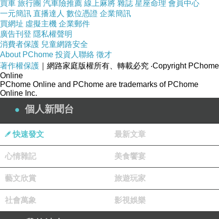
買車
旅行團
汽車險推薦
線上麻將
雜誌
星座命理
會員中心
一元簡訊
直播達人
商品特色：印圖
數位憑證
企業簡訊
買網址
虛擬主機
企業郵件
廣告刊登
隱私權聲明
商品產地：中國
消費者保護
兒童網路安全
About PChome
投資人聯絡
徵才
著作權保護
｜網路家庭版權所有、轉載必究
‧Copyright PChome
商品規格：F
Online
PChome Online and PChome are trademarks of PChome
Online Inc.
商品材質：60?40?酯纖維
個人新聞台
適穿尺寸
快速發文
最新文章
心情雜記
美食饗宴
商品尺寸：單位(吋)
藝文欣賞
旅遊玩家
商品尺寸→胸圍→肩寬→袖長→衣長→腰
社會萬象
影視娛樂
圍→下襬圍→上臂圍→袖口圍→內裡