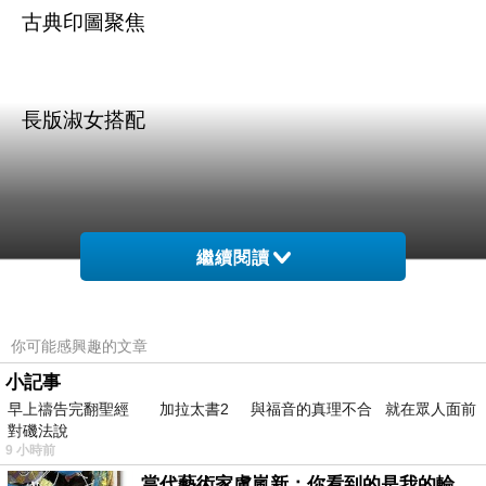
古典印圖聚焦
長版淑女搭配
繼續閱讀
商品訊息描述
:
你可能感興趣的文章
小記事
早上禱告完翻聖經 加拉太書2 與福音的真理不合 就在眾人面前
長版小碎花印圖上衣-藍綠 AFINA
對磯法說
9 小時前
當代藝術家盧嵐新：你看到的是我的輪廓，還是你的故事？——藏在藍色裡的希望與光