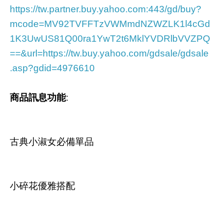
https://tw.partner.buy.yahoo.com:443/gd/buy?
mcode=MV92TVFFTzVWMmdNZWZLK1l4cGd
1K3UwUS81Q00ra1YwT2t6MklYVDRlbVVZPQ
==&url=https://tw.buy.yahoo.com/gdsale/gdsale
.asp?gdid=4976610
商品訊息功能
:
古典小淑女必備單品
小碎花優雅搭配